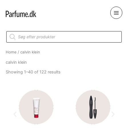
Skip
to
content
Products
search
Home
/ calvin klein
calvin klein
Showing 1–40 of 122 results