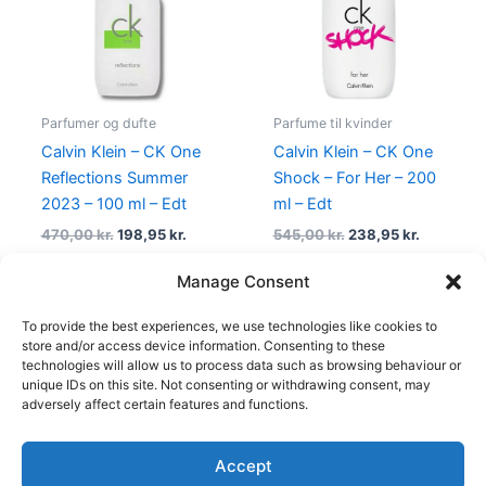
470,00 kr..
198,95 kr..
545,00 kr..
238,95 kr
Parfumer og dufte
Parfume til kvinder
Calvin Klein – CK One
Calvin Klein – CK One
Reflections Summer
Shock – For Her – 200
2023 – 100 ml – Edt
ml – Edt
470,00
kr.
198,95
kr.
545,00
kr.
238,95
kr.
Manage Consent
To provide the best experiences, we use technologies like cookies to
1
2
3
4
→
store and/or access device information. Consenting to these
technologies will allow us to process data such as browsing behaviour or
unique IDs on this site. Not consenting or withdrawing consent, may
adversely affect certain features and functions.
Accept
Copyright © 2026