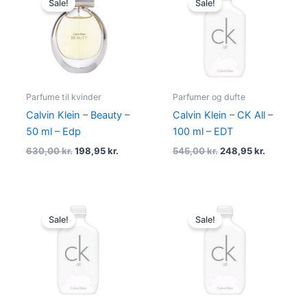
Sale!
Sale!
was:
is:
was:
is:
630,00 kr..
198,95 kr..
545,00 kr..
248,95 kr
Parfume til kvinder
Parfumer og dufte
Calvin Klein – Beauty –
Calvin Klein – CK All –
50 ml – Edp
100 ml – EDT
630,00
kr.
198,95
kr.
545,00
kr.
248,95
kr.
Original
Current
Original
Current
price
price
price
price
Sale!
Sale!
was:
is:
was:
is:
620,00 kr..
318,95 kr..
415,00 kr..
178,95 kr..