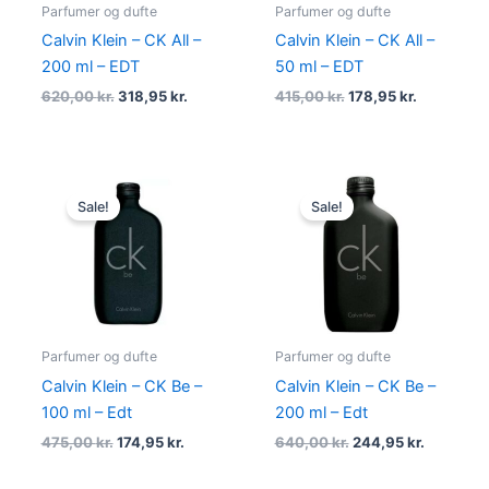
Parfumer og dufte
Parfumer og dufte
Calvin Klein – CK All –
Calvin Klein – CK All –
200 ml – EDT
50 ml – EDT
620,00
kr.
318,95
kr.
415,00
kr.
178,95
kr.
Original
Current
Original
Current
price
price
price
price
Sale!
Sale!
was:
is:
was:
is:
475,00 kr..
174,95 kr..
640,00 kr..
244,95 kr
Parfumer og dufte
Parfumer og dufte
Calvin Klein – CK Be –
Calvin Klein – CK Be –
100 ml – Edt
200 ml – Edt
475,00
kr.
174,95
kr.
640,00
kr.
244,95
kr.