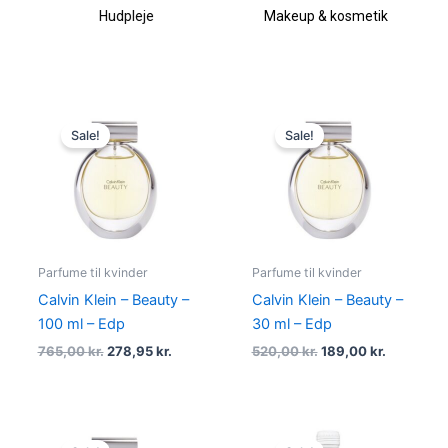
Hudpleje
Makeup & kosmetik
Original
Current
Original
Current
price
price
price
price
Sale!
Sale!
was:
is:
was:
is:
765,00 kr..
278,95 kr..
520,00 kr..
189,00 kr.
Parfume til kvinder
Parfume til kvinder
Calvin Klein – Beauty –
Calvin Klein – Beauty –
100 ml – Edp
30 ml – Edp
765,00
kr.
278,95
kr.
520,00
kr.
189,00
kr.
Original
Current
Original
Current
price
price
price
price