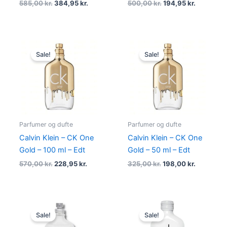
585,00
kr.
384,95
kr.
500,00
kr.
194,95
kr.
Original
Current
Original
Current
price
price
price
price
Sale!
Sale!
was:
is:
was:
is:
570,00 kr..
228,95 kr..
325,00 kr..
198,00 kr.
Parfumer og dufte
Parfumer og dufte
Calvin Klein – CK One
Calvin Klein – CK One
Gold – 100 ml – Edt
Gold – 50 ml – Edt
570,00
kr.
228,95
kr.
325,00
kr.
198,00
kr.
Original
Current
Original
Current
price
price
price
price
Sale!
Sale!
was:
is:
was:
is: