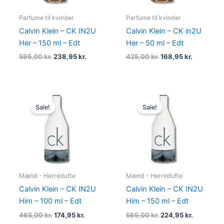
Parfume til kvinder
Parfume til kvinder
Calvin Klein – CK IN2U
Calvin Klein – CK in2U
Her – 150 ml – Edt
Her – 50 ml – Edt
595,00
kr.
238,95
kr.
425,00
kr.
168,95
kr.
Original
Current
Original
Current
price
price
price
price
Sale!
Sale!
was:
is:
was:
is:
465,00 kr..
174,95 kr..
565,00 kr..
224,95 kr.
Mænd - Herredufte
Mænd - Herredufte
Calvin Klein – CK IN2U
Calvin Klein – CK IN2U
Him – 100 ml – Edt
Him – 150 ml – Edt
465,00
kr.
174,95
kr.
565,00
kr.
224,95
kr.