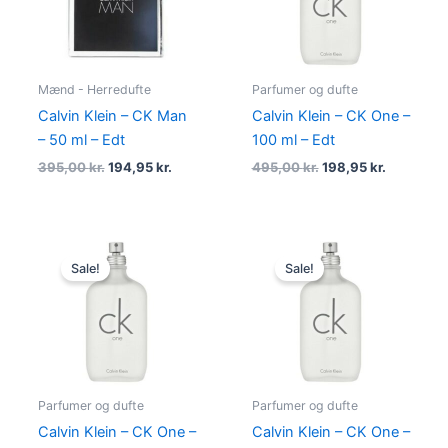
Mænd - Herredufte
Parfumer og dufte
Calvin Klein – CK Man
Calvin Klein – CK One –
– 50 ml – Edt
100 ml – Edt
395,00
kr.
194,95
kr.
495,00
kr.
198,95
kr.
Original
Current
Original
Current
price
price
price
price
Sale!
Sale!
was:
is:
was:
is:
655,00 kr..
298,95 kr..
375,00 kr..
148,95 kr.
Parfumer og dufte
Parfumer og dufte
Calvin Klein – CK One –
Calvin Klein – CK One –