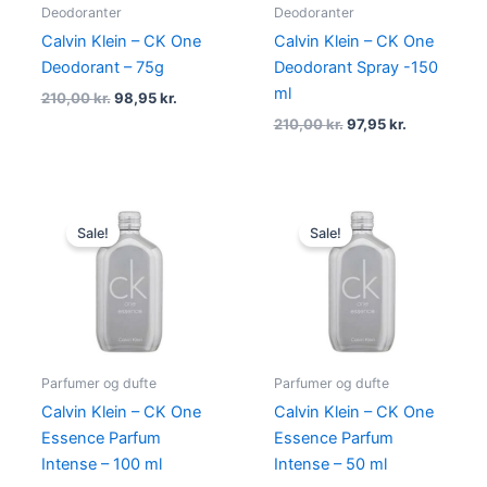
Deodoranter
Deodoranter
Calvin Klein – CK One
Calvin Klein – CK One
Deodorant – 75g
Deodorant Spray -150
ml
210,00
kr.
98,95
kr.
210,00
kr.
97,95
kr.
Original
Current
Original
Current
price
price
price
price
Sale!
Sale!
was:
is:
was:
is:
585,00 kr..
384,95 kr..
500,00 kr..
194,95 kr.
Parfumer og dufte
Parfumer og dufte
Calvin Klein – CK One
Calvin Klein – CK One
Essence Parfum
Essence Parfum
Intense – 100 ml
Intense – 50 ml