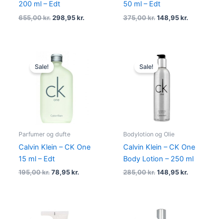
200 ml – Edt
50 ml – Edt
655,00
kr.
298,95
kr.
375,00
kr.
148,95
kr.
Original
Current
Original
Current
price
price
price
price
Sale!
Sale!
was:
is:
was:
is:
195,00 kr..
78,95 kr..
285,00 kr..
148,95 kr.
Parfumer og dufte
Bodylotion og Olie
Calvin Klein – CK One
Calvin Klein – CK One
15 ml – Edt
Body Lotion – 250 ml
195,00
kr.
78,95
kr.
285,00
kr.
148,95
kr.
Original
Current
Original
Current
price
price
price
price