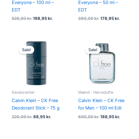
Everyone – 100 ml –
Everyone – 50 ml –
EDT
EDT
525,00
kr.
198,95
kr.
380,00
kr.
178,95
kr.
Original
Current
Original
Current
price
price
price
price
Sale!
Sale!
was:
is:
was:
is:
220,00 kr..
88,95 kr..
600,00 kr..
188,95 kr.
Deodoranter
Mænd - Herredufte
Calvin Klein – CK Free
Calvin Klein – CK Free
Deodorant Stick – 75 g
for Men – 100 ml Edt
220,00
kr.
88,95
kr.
600,00
kr.
188,95
kr.