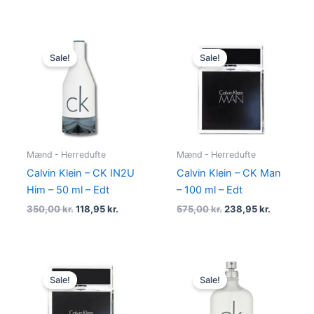
Original
Current
Original
Current
price
price
price
price
Sale!
Sale!
was:
is:
was:
is:
350,00 kr..
118,95 kr..
575,00 kr..
238,95 kr
Mænd - Herredufte
Mænd - Herredufte
Calvin Klein – CK IN2U
Calvin Klein – CK Man
Him – 50 ml – Edt
– 100 ml – Edt
350,00
kr.
118,95
kr.
575,00
kr.
238,95
kr.
Original
Current
Original
Current
price
price
price
price
Sale!
Sale!
was:
is:
was:
is:
395,00 kr..
194,95 kr..
495,00 kr..
198,95 kr.