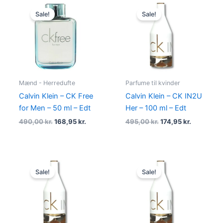
Original
Current
Original
Current
price
price
price
price
Sale!
Sale!
was:
is:
was:
is:
490,00 kr..
168,95 kr..
495,00 kr..
174,95 kr.
Mænd - Herredufte
Parfume til kvinder
Calvin Klein – CK Free
Calvin Klein – CK IN2U
for Men – 50 ml – Edt
Her – 100 ml – Edt
490,00
kr.
168,95
kr.
495,00
kr.
174,95
kr.
Original
Current
Original
Current
price
price
price
price
Sale!
Sale!
was:
is:
was:
is:
595,00 kr..
238,95 kr..
425,00 kr..
168,95 kr.