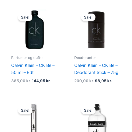
Original
Current
Original
Current
price
price
price
price
Sale!
Sale!
was:
is:
was:
is:
365,00 kr..
144,95 kr..
200,00 kr..
98,95 kr..
Parfumer og dufte
Deodoranter
Calvin Klein – CK Be –
Calvin Klein – CK Be –
50 ml – Edt
Deodorant Stick – 75g
365,00
kr.
144,95
kr.
200,00
kr.
98,95
kr.
Original
Current
Original
Current
price
price
price
price
Sale!
Sale!
was:
is:
was:
is:
175,00 kr..
88,95 kr..
560,00 kr..
395,00 kr