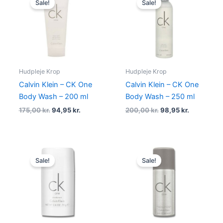
Sale!
Sale!
was:
is:
was:
is:
175,00 kr..
94,95 kr..
200,00 kr..
98,95 kr..
Hudpleje Krop
Hudpleje Krop
Calvin Klein – CK One
Calvin Klein – CK One
Body Wash – 200 ml
Body Wash – 250 ml
175,00
kr.
94,95
kr.
200,00
kr.
98,95
kr.
Original
Current
Original
Current
price
price
price
price
Sale!
Sale!
was:
is:
was:
is:
210,00 kr..
98,95 kr..
210,00 kr..
97,95 kr..