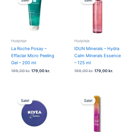
Sale!
Sale!
was:
is:
was:
is:
199,00 kr..
179,00 kr..
199,00 kr..
179,00 kr.
Hudpleje
Hudpleje
La Roche Posay –
IDUN Minerals – Hydra
Effaclar Micro Peeling
Calm Minerals Essence
Gel – 200 ml
– 125 ml
199,00
kr.
179,00
kr.
199,00
kr.
179,00
kr.
Original
Current
Original
Current
price
price
price
price
Sale!
Sale!
was:
is:
was:
is:
90,00 kr..
59,00 kr..
440,00 kr..
267,00 kr.