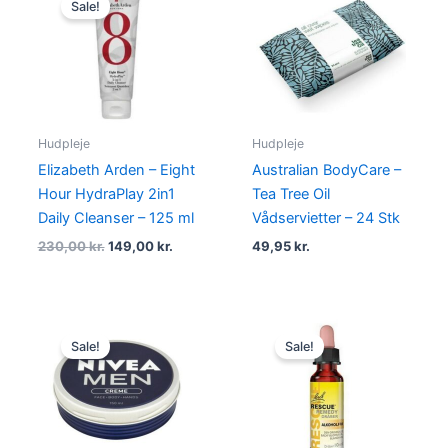
Sale!
was:
is:
230,00 kr..
149,00 kr..
Hudpleje
Hudpleje
Elizabeth Arden – Eight
Australian BodyCare –
Hour HydraPlay 2in1
Tea Tree Oil
Daily Cleanser – 125 ml
Vådservietter – 24 Stk
230,00
kr.
149,00
kr.
49,95
kr.
Original
Current
Original
Current
price
price
price
price
Sale!
Sale!
was:
is:
was:
is:
39,00 kr..
35,00 kr..
139,95 kr..
129,95 kr..