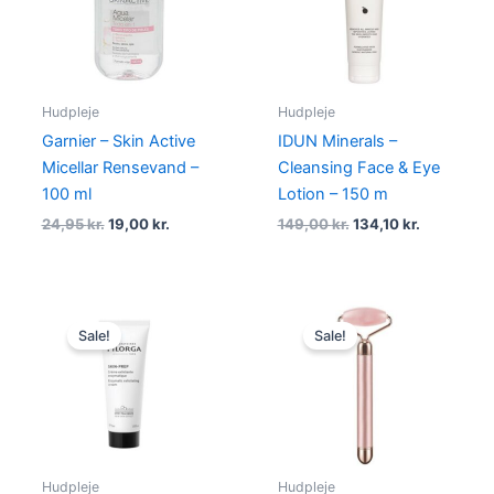
Hudpleje
Hudpleje
Garnier – Skin Active
IDUN Minerals –
Micellar Rensevand –
Cleansing Face & Eye
100 ml
Lotion – 150 m
24,95
kr.
19,00
kr.
149,00
kr.
134,10
kr.
Original
Current
Original
Current
price
price
price
price
Sale!
Sale!
was:
is:
was:
is:
245,00 kr..
165,00 kr..
349,00 kr..
149,00 kr
Hudpleje
Hudpleje