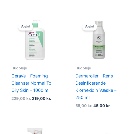
Original
Current
Original
Current
price
price
price
price
Sale!
Sale!
was:
is:
was:
is:
229,00 kr..
219,00 kr..
55,00 kr..
45,00 kr..
Hudpleje
Hudpleje
CeraVe – Foaming
Dermaroller – Rens
Cleanser Normal To
Desinficerende
Oily Skin – 1000 ml
Klorhexidin Væske –
250 ml
229,00
kr.
219,00
kr.
55,00
kr.
45,00
kr.
Original
Current
price
price