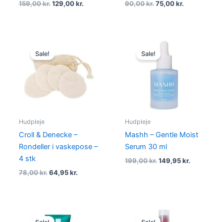
159,00
kr.
129,00
kr.
90,00
kr.
75,00
kr.
Original
Current
Original
Current
price
price
price
price
Sale!
Sale!
was:
is:
was:
is:
78,00 kr..
64,95 kr..
199,00 kr..
149,95 kr.
Hudpleje
Hudpleje
Croll & Denecke –
Mashh – Gentle Moist
Rondeller i vaskepose –
Serum 30 ml
4 stk
199,00
kr.
149,95
kr.
78,00
kr.
64,95
kr.
Original
Current
Original
Current
price
price
price
price