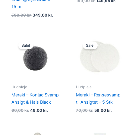
199,00
kr.
149,95
kr.
15 ml
560,00
kr.
349,00
kr.
Original
Current
Original
Current
price
price
price
price
Sale!
Sale!
was:
is:
was:
is:
60,00 kr..
49,00 kr..
70,00 kr..
59,00 kr..
Hudpleje
Hudpleje
Meraki – Konjac Svamp
Meraki – Rensesvamp
Ansigt & Hals Black
til Ansigtet – 5 Stk
60,00
kr.
49,00
kr.
70,00
kr.
59,00
kr.
Original
Current
Original
Current