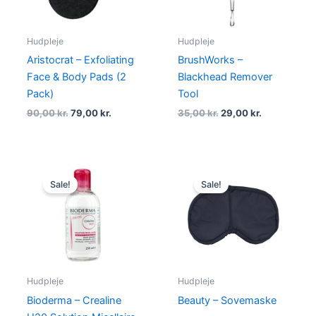
Hudpleje
Hudpleje
Aristocrat – Exfoliating
BrushWorks –
Face & Body Pads (2
Blackhead Remover
Pack)
Tool
90,00
kr.
79,00
kr.
35,00
kr.
29,00
kr.
Original
Current
Original
Current
price
price
price
price
Sale!
Sale!
was:
is:
was:
is:
119,00 kr..
99,00 kr..
59,00 kr..
39,00 kr..
Hudpleje
Hudpleje
Bioderma – Crealine
Beauty – Sovemaske