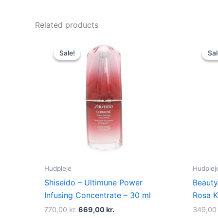
Related products
Original
Current
price
price
Sale!
Sale!
Sal
Sal
was:
is:
770,00 kr..
669,00 kr..
Hudpleje
Hudplej
Shiseido – Ultimune Power
Beauty 
Infusing Concentrate – 30 ml
Rosa K
770,00
kr.
669,00
kr.
349,0