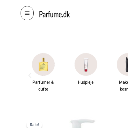
Skip
to
content
æsker
Parfumer &
Hudpleje
Mak
dufte
kos
Sale!