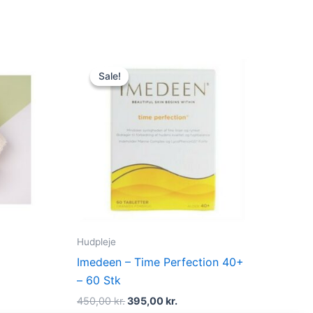
Original
Current
price
price
Sale!
Sale!
was:
is:
450,00 kr..
395,00 kr..
Hudpleje
g
Imedeen – Time Perfection 40+
– 60 Stk
450,00
kr.
395,00
kr.