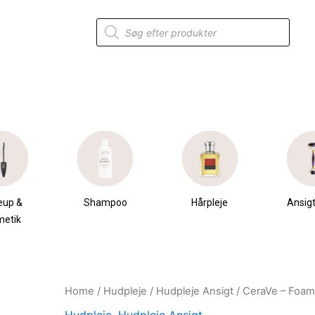
Products
search
eup &
Shampoo
Hårpleje
Ansigt
metik
Home
/
Hudpleje
/
Hudpleje Ansigt
/ CeraVe – Foami
Original
Current