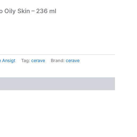
 Oily Skin – 236 ml
e Ansigt
Tag:
cerave
Brand:
cerave