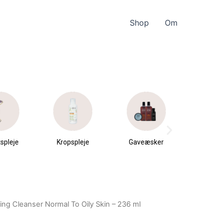
Shop
Om
spleje
Kropspleje
Gaveæsker
Parfu
du
ng Cleanser Normal To Oily Skin – 236 ml