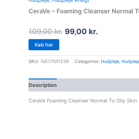
Hudpleje
,
Hudpleje Ansigt
price
price
CeraVe – Foaming Cleanser Normal To
was:
is:
109,00 kr..
99,00 kr..
109,00
kr.
99,00
kr.
Køb her
SKU:
7e517fdf1539
Categories:
Hudpleje
,
Hudplej
Description
CeraVe Foaming Cleanser Normal To Oily Skin