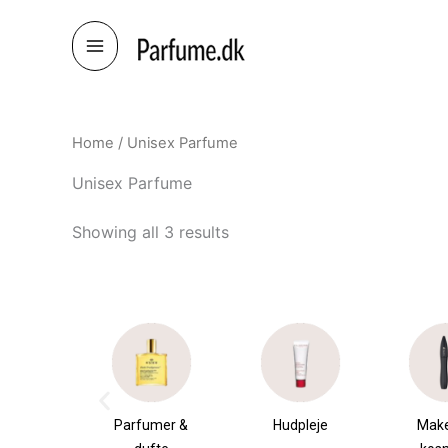
Skip
to
content
Home
/ Unisex Parfume
Unisex Parfume
Showing all 3 results
æsker
Parfumer &
Hudpleje
Mak