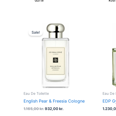
dufte
kos
Original
Current
price
price
Sale!
was:
is:
1.165,00 kr..
932,00 kr..
Eau De Toilette
Eau De
English Pear & Freesia Cologne
EDP G
1.165,00
kr.
932,00
kr.
1.230,