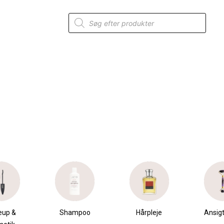
Products
search
eup &
Shampoo
Hårpleje
Ansigt