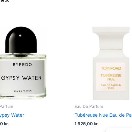
metik
 Parfum
Eau De Parfum
ypsy Water
Tubéreuse Nue Eau de P
00
kr.
1.625,00
kr.