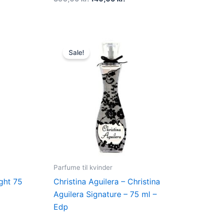
nt
Original
Current
price
price
Sale!
was:
is:
 kr..
450,00 kr..
249,00 kr..
Parfume til kvinder
ight 75
Christina Aguilera – Christina
Aguilera Signature – 75 ml –
Edp