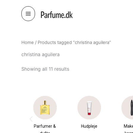
Skip
to
content
Home
/ Products tagged “christina aguilera”
christina aguilera
Showing all 11 results
æsker
Parfumer &
Hudpleje
Mak