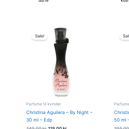
dufte
kos
Original
Current
price
price
Sale!
Sal
was:
is:
249,00 kr..
119,00 kr..
Parfume til kvinder
Parfume 
Christina Aguilera – By Night –
Christi
30 ml – Edp
50 ml 
249,00
kr.
119,00
kr.
395,0