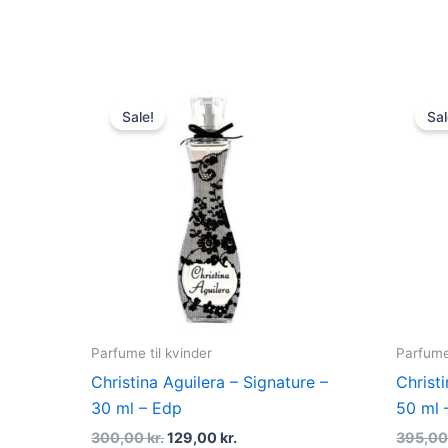
Original
Current
price
price
Sale!
Sal
was:
is:
300,00 kr..
129,00 kr..
Parfume til kvinder
Parfume 
Christina Aguilera – Signature –
Christ
30 ml – Edp
50 ml 
300,00
kr.
129,00
kr.
395,0