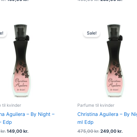
Original
Current
Original
Curre
price
price
price
price
e!
Sale!
was:
is:
was:
is:
325,00 kr..
149,00 kr..
475,00 kr..
249,00
til kvinder
Parfume til kvinder
ina Aguilera – By Night –
Christina Aguilera – By N
– Edp
ml Edp
0
kr.
149,00
kr.
475,00
kr.
249,00
kr.