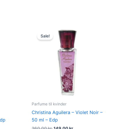
du
t
Original
Current
price
price
Sale!
was:
is:
kr..
360,00 kr..
149,00 kr..
Parfume til kvinder
Christina Aguilera – Violet Noir –
Edp
50 ml – Edp
360,00
kr.
149,00
kr.