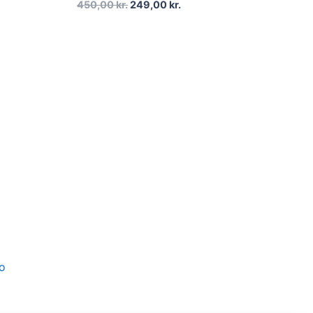
450,00
kr.
249,00
kr.
t
kr..
so