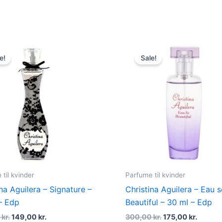
Original
Current
Original
Curren
price
price
price
price
e!
Sale!
was:
is:
was:
is:
395,00 kr..
149,00 kr..
300,00 kr..
175,00 
til kvinder
Parfume til kvinder
ina Aguilera – Signature –
Christina Aguilera – Eau 
– Edp
Beautiful – 30 ml – Edp
0
kr.
149,00
kr.
300,00
kr.
175,00
kr.