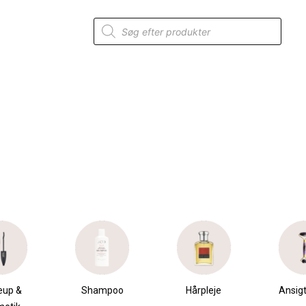
Products
search
eup &
Shampoo
Hårpleje
Ansigt