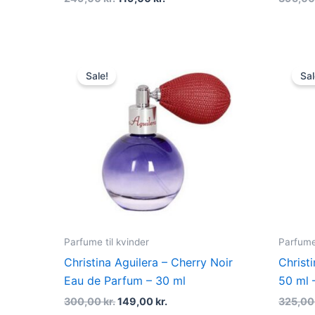
Original
Current
price
price
Sale!
Sal
was:
is:
300,00 kr..
149,00 kr..
Parfume til kvinder
Parfume 
Christina Aguilera – Cherry Noir
Christ
Eau de Parfum – 30 ml
50 ml 
300,00
kr.
149,00
kr.
325,0