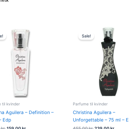
metik
Original
Current
Original
Curren
price
price
price
price
e!
Sale!
was:
is:
was:
is:
395,00 kr..
159,00 kr..
455,00 kr..
239,00 
til kvinder
Parfume til kvinder
na Aguilera – Definition –
Christina Aguilera –
– Edp
Unforgettable – 75 ml – 
0
kr.
159,00
kr.
455,00
kr.
239,00
kr.