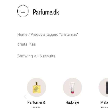
Skip
to
content
Home
/ Products tagged “cristalinas”
cristalinas
Showing all 6 results
æsker
Parfumer &
Hudpleje
Mak