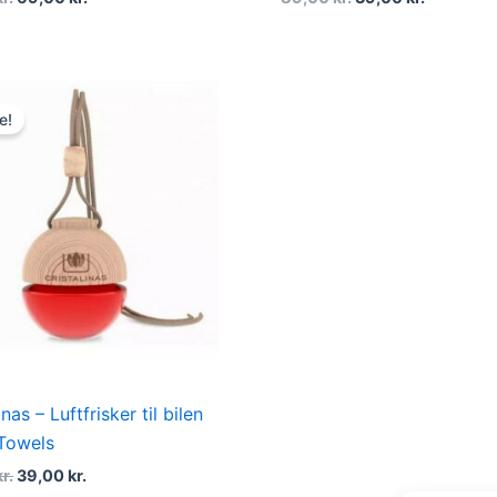
Original
Current
price
price
e!
was:
is:
89,00 kr..
39,00 kr..
inas – Luftfrisker til bilen
 Towels
kr.
39,00
kr.