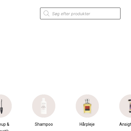
Products
search
eup &
Shampoo
Hårpleje
Ansigt