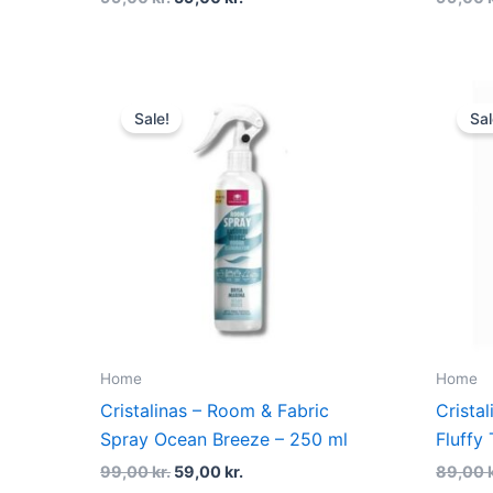
Original
Current
price
price
Sale!
Sal
was:
is:
99,00 kr..
59,00 kr..
Home
Home
Cristalinas – Room & Fabric
Cristal
Spray Ocean Breeze – 250 ml
Fluffy
99,00
kr.
59,00
kr.
89,00