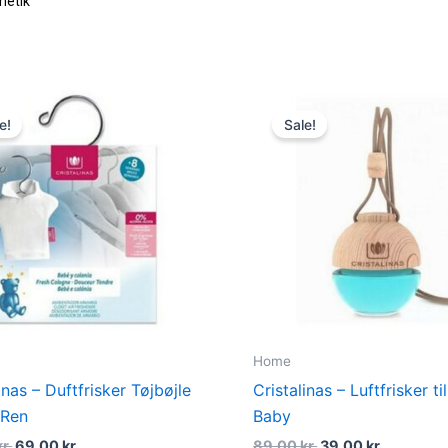
metik
Original
Current
Original
Current
price
price
price
price
e!
Sale!
was:
is:
was:
is:
99,00 kr..
69,00 kr..
89,00 kr..
39,00 kr.
Home
inas – Duftfrisker Tøjbøjle
Cristalinas – Luftfrisker til
 Ren
Baby
kr.
69,00
kr.
89,00
kr.
39,00
kr.