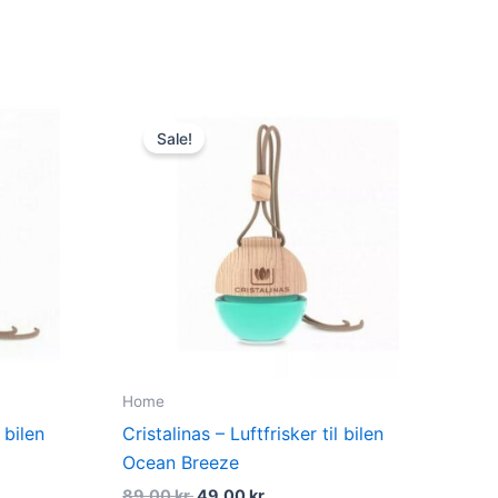
du
Original
Current
price
price
Sale!
was:
is:
.
89,00 kr..
49,00 kr..
Home
 bilen
Cristalinas – Luftfrisker til bilen
Ocean Breeze
89,00
kr.
49,00
kr.