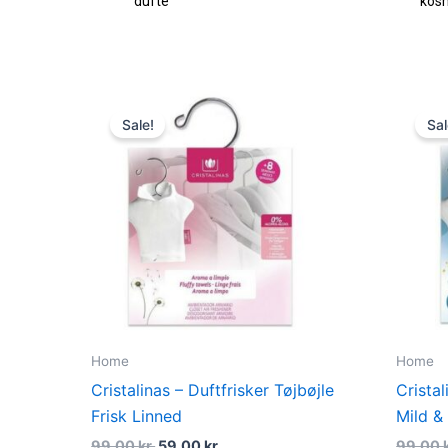
dufte
kos
Original
Current
price
price
Sale!
Sal
was:
is:
99,00 kr..
59,00 kr..
Home
Home
Cristalinas – Duftfrisker Tøjbøjle
Cristal
Frisk Linned
Mild &
99,00
kr.
59,00
kr.
99,00