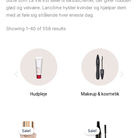
dufte som La Vie Est Belle til luksuscremer, der giver hudden
glød og velvære. Lancôme hylder kvinder og hjælper dem
med at føle sig strålende hver eneste dag.
Showing 1–40 of 558 results
Hudpleje
Makeup & kosmetik
Current
Original
Original
Current
price
price
price
price
Sale!
Sale!
is:
was:
was:
is: