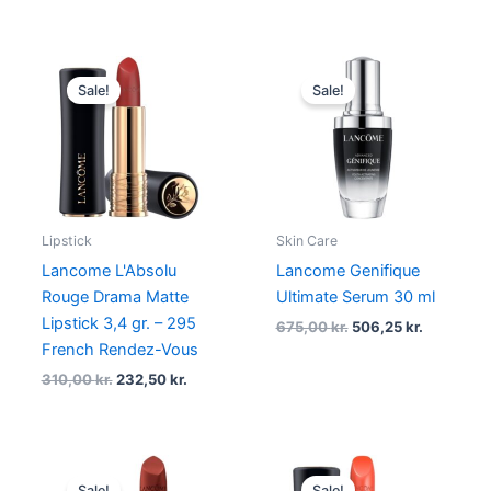
Original
Current
Original
Current
price
price
price
price
Sale!
Sale!
was:
is:
was:
is:
310,00 kr..
232,50 kr..
675,00 kr..
506,25 kr.
Lipstick
Skin Care
Lancome L'Absolu
Lancome Genifique
Rouge Drama Matte
Ultimate Serum 30 ml
Lipstick 3,4 gr. – 295
675,00
kr.
506,25
kr.
French Rendez-Vous
310,00
kr.
232,50
kr.
Original
Current
Original
Current
price
price
price
price
Sale!
Sale!