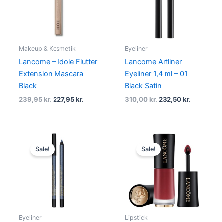
Makeup & Kosmetik
Eyeliner
Lancome – Idole Flutter
Lancome Artliner
Extension Mascara
Eyeliner 1,4 ml – 01
Black
Black Satin
239,95
kr.
227,95
kr.
310,00
kr.
232,50
kr.
Original
Current
Original
Current
price
price
price
price
Sale!
Sale!
was:
is:
was:
is:
220,00 kr..
165,00 kr..
260,00 kr..
195,00 kr.
Eyeliner
Lipstick