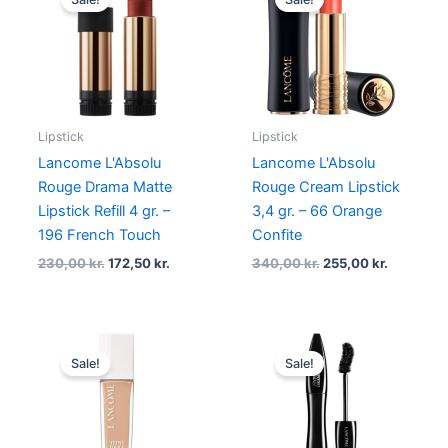
was:
is:
was:
is:
230,00 kr..
172,50 kr..
340,00 kr..
255,00 kr
Lipstick
Lipstick
Lancome L'Absolu
Lancome L'Absolu
Rouge Drama Matte
Rouge Cream Lipstick
Lipstick Refill 4 gr. –
3,4 gr. – 66 Orange
196 French Touch
Confite
230,00
kr.
172,50
kr.
340,00
kr.
255,00
kr.
Original
Current
Original
Current
price
price
price
price
Sale!
Sale!
was:
is:
was:
is:
450,00 kr..
337,50 kr..
290,00 kr..
217,50 kr..