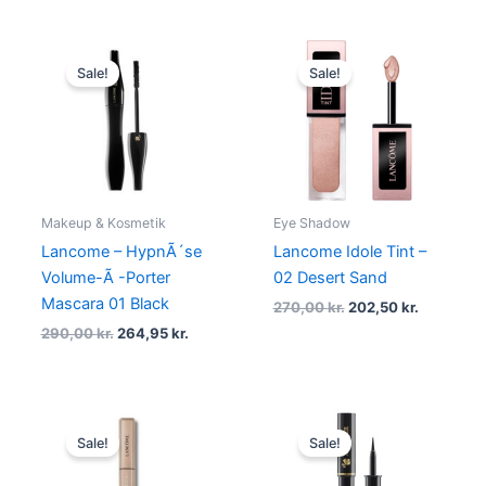
Original
Current
Original
Current
price
price
price
price
Sale!
Sale!
was:
is:
was:
is:
290,00 kr..
264,95 kr..
270,00 kr..
202,50 kr.
Makeup & Kosmetik
Eye Shadow
Lancome – HypnÃ´se
Lancome Idole Tint –
Volume-Ã -Porter
02 Desert Sand
Mascara 01 Black
270,00
kr.
202,50
kr.
290,00
kr.
264,95
kr.
Original
Current
Original
Current
price
price
price
price
Sale!
Sale!
was:
is:
was:
is:
239,95 kr..
227,95 kr..
310,00 kr..
232,50 kr.