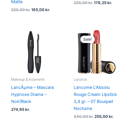
Matte
235,00
kr.
176,25
kr.
220,00
kr.
165,00
kr.
Original
Current
price
price
Sale!
was:
is:
340,00 kr..
255,00 kr
Makeup & Kosmetik
Lipstick
LancÃµme – Mascara
Lancome L'Absolu
Hypnose Drama –
Rouge Cream Lipstick
Noir/Black
3,4 gr. – 07 Bouquet
Nocturne
274,95
kr.
340,00
kr.
255,00
kr.