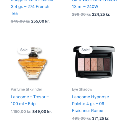
3,4 gr. – 274 French
13 ml – 240W
Tea
299,00
kr.
224,25
kr.
340,00
kr.
255,00
kr.
Original
Current
Original
Current
price
price
price
price
Sale!
Sale!
was:
is:
was:
is:
1.150,00 kr..
849,00 kr..
495,00 kr..
371,25 kr..
Parfume til kvinder
Eye Shadow
Lancome – Tresor –
Lancome Hypnose
100 ml – Edp
Palette 4 gr. – 09
Fraicheur Rosee
1.150,00
kr.
849,00
kr.
495,00
kr.
371,25
kr.