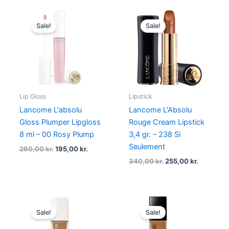
Original
Current
Original
Current
price
price
price
price
Sale!
Sale!
was:
is:
was:
is:
260,00 kr..
195,00 kr..
340,00 kr..
255,00 kr
Lip Gloss
Lipstick
Lancome L'absolu
Lancome L'Absolu
Gloss Plumper Lipgloss
Rouge Cream Lipstick
8 ml – 00 Rosy Plump
3,4 gr. – 238 Si
Seulement
260,00
kr.
195,00
kr.
340,00
kr.
255,00
kr.
Original
Current
Original
Current
price
price
price
price
Sale!
Sale!
was:
is:
was:
is:
450,00 kr..
337,50 kr..
450,00 kr..
337,50 kr.