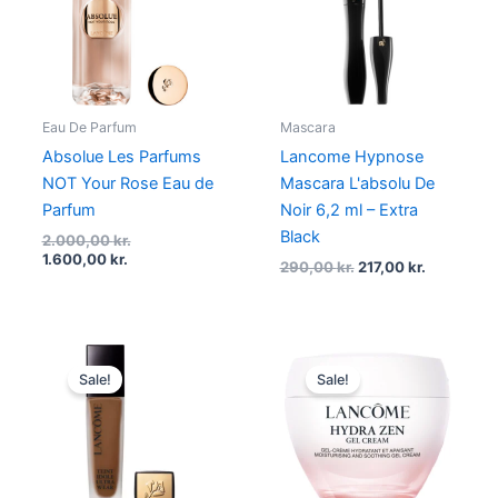
1.600,00 kr..
2.000,00 kr..
290,00 kr..
217,00 kr..
Eau De Parfum
Mascara
Absolue Les Parfums
Lancome Hypnose
NOT Your Rose Eau de
Mascara L'absolu De
Parfum
Noir 6,2 ml – Extra
Black
2.000,00
kr.
1.600,00
kr.
290,00
kr.
217,00
kr.
Original
Current
Original
Current
price
price
price
price
Sale!
Sale!
was:
is:
was:
is:
450,00 kr..
337,50 kr..
490,00 kr..
367,50 kr.