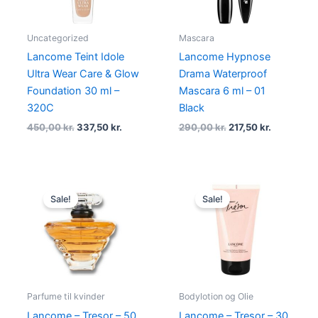
Uncategorized
Mascara
Lancome Teint Idole
Lancome Hypnose
Ultra Wear Care & Glow
Drama Waterproof
Foundation 30 ml –
Mascara 6 ml – 01
320C
Black
450,00
kr.
337,50
kr.
290,00
kr.
217,50
kr.
Original
Current
Original
Current
price
price
price
price
Sale!
Sale!
was:
is:
was:
is:
750,00 kr..
595,00 kr..
575,00 kr..
335,00 kr
Parfume til kvinder
Bodylotion og Olie
Lancome – Tresor – 50
Lancome – Tresor – 30