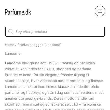
Skip
to
content
Products
search
Home
/ Products tagged “Lancome”
Lancome
Lancôme
blev grundlagt i 1935 i Frankrig og har siden
været et ikon inden for luksus, skønhed og parfume.
Brandet er kendt for sin elegante franske tilgang til
skønhedspleje, hvor videnskab møder romantik og finesse.
Lancôme har skabt flere tidløse klassikere indenfor både
parfumer og hudpleje, og står i dag som et af verdens mest
anerkendte prestige-brands. Deres motto handler om
skønhed, femininitet og sofistikeret selvtillid – fra ikoniske