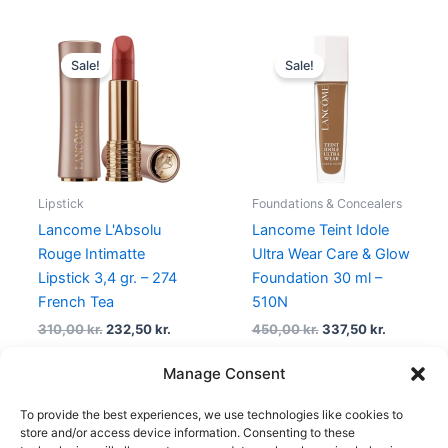
Original
Current
Original
Current
price
price
price
price
Sale!
Sale!
was:
is:
was:
is:
310,00 kr..
232,50 kr..
450,00 kr..
337,50 kr.
Lipstick
Foundations & Concealers
Lancome L'Absolu
Lancome Teint Idole
Rouge Intimatte
Ultra Wear Care & Glow
Lipstick 3,4 gr. – 274
Foundation 30 ml –
French Tea
510N
310,00
kr.
232,50
kr.
450,00
kr.
337,50
kr.
Manage Consent
To provide the best experiences, we use technologies like cookies to
1
2
3
4
…
12
13
14
→
store and/or access device information. Consenting to these