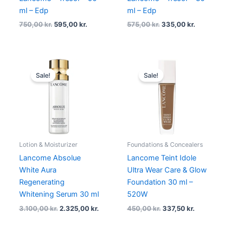
ml – Edp
ml – Edp
750,00
kr.
595,00
kr.
575,00
kr.
335,00
kr.
Original
Current
Original
Current
price
price
price
price
Sale!
Sale!
was:
is:
was:
is:
3.100,00 kr..
2.325,00 kr..
450,00 kr..
337,50 kr.
Lotion & Moisturizer
Foundations & Concealers
Lancome Absolue
Lancome Teint Idole
White Aura
Ultra Wear Care & Glow
Regenerating
Foundation 30 ml –
Whitening Serum 30 ml
520W
3.100,00
kr.
2.325,00
kr.
450,00
kr.
337,50
kr.