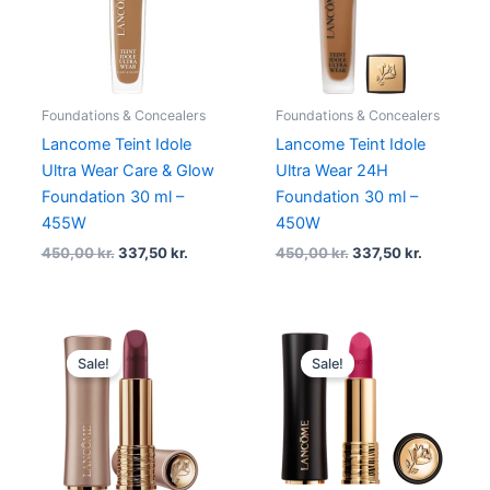
Foundations & Concealers
Foundations & Concealers
Lancome Teint Idole
Lancome Teint Idole
Ultra Wear Care & Glow
Ultra Wear 24H
Foundation 30 ml –
Foundation 30 ml –
455W
450W
450,00
kr.
337,50
kr.
450,00
kr.
337,50
kr.
Original
Current
Original
Current
price
price
price
price
Sale!
Sale!
was:
is:
was:
is:
310,00 kr..
217,00 kr..
340,00 kr..
255,00 kr