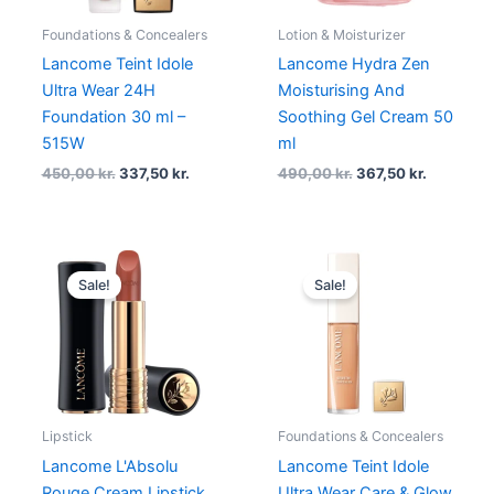
Foundations & Concealers
Lotion & Moisturizer
Lancome Teint Idole
Lancome Hydra Zen
Ultra Wear 24H
Moisturising And
Foundation 30 ml –
Soothing Gel Cream 50
515W
ml
450,00
kr.
337,50
kr.
490,00
kr.
367,50
kr.
Original
Current
Original
Current
price
price
price
price
Sale!
Sale!
was:
is:
was:
is:
340,00 kr..
255,00 kr..
299,00 kr..
224,25 kr.
Lipstick
Foundations & Concealers
Lancome L'Absolu
Lancome Teint Idole
Rouge Cream Lipstick
Ultra Wear Care & Glow