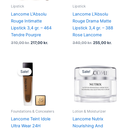
Lipstick
Lipstick
Lancome L'Absolu
Lancome L'Absolu
Rouge Intimatte
Rouge Drama Matte
Lipstick 3,4 gr. – 464
Lipstick 3,4 gr. – 388
Tendre Pourpre
Rose Lancome
310,00
kr.
217,00
kr.
340,00
kr.
255,00
kr.
Original
Current
Original
Current
price
price
price
price
Sale!
Sale!
was:
is:
was:
is:
450,00 kr..
337,50 kr..
525,00 kr..
393,75 kr
Foundations & Concealers
Lotion & Moisturizer
Lancome Teint Idole
Lancome Nutrix
Ultra Wear 24H
Nourishing And