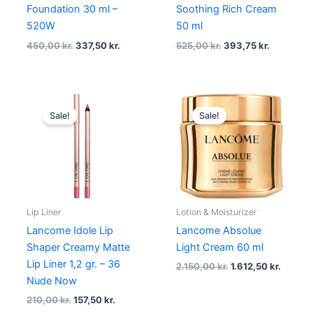
Foundation 30 ml –
Soothing Rich Cream
520W
50 ml
450,00
kr.
337,50
kr.
525,00
kr.
393,75
kr.
Original
Current
Original
Curren
price
price
price
price
Sale!
Sale!
was:
is:
was:
is:
210,00 kr..
157,50 kr..
2.150,00 kr..
1.612,50
Lip Liner
Lotion & Moisturizer
Lancome Idole Lip
Lancome Absolue
Shaper Creamy Matte
Light Cream 60 ml
Lip Liner 1,2 gr. – 36
2.150,00
kr.
1.612,50
kr.
Nude Now
210,00
kr.
157,50
kr.