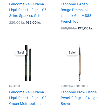
Lancome 24H Drama
Lancome L'Absolu
Liqui-Pencil 1,2 gr. – 05
Rouge Drama Ink
Seine Sparkles Glitter
Lipstick 6 ml – 888
French Idol
220,00
kr.
165,00
kr.
260,00
kr.
195,00
kr.
Original
Current
Original
Current
price
price
price
price
Sale!
Sale!
was:
is:
was:
is:
220,00 kr..
165,00 kr..
235,00 kr..
176,25 kr..
Eyeliner
Eyebrow Enhancers
Lancome 24H Drama
Lancome Brow Define
Liqui-Pencil 1,2 gr. – 03
Pencil 0,9 gr. – 04 Light
Green Metropolitan
Brown