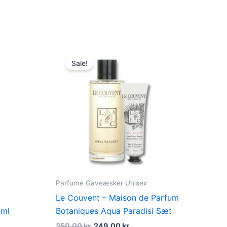
du
nt
Original
Current
price
price
Sale!
was:
is:
 kr..
350,00 kr..
249,00 kr..
Parfume Gaveæsker Unisex
Le Couvent – Maison de Parfum
 ml
Botaniques Aqua Paradisi Sæt
350,00
kr.
249,00
kr.