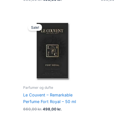
Original
Current
price
price
Sale!
was:
is:
660,00 kr..
498,00 kr..
Parfumer og dufte
Le Couvent – Remarkable
Perfume Fort Royal – 50 ml
660,00
kr.
498,00
kr.