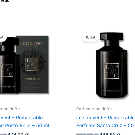
metik
Original
Current
Original
Curre
price
price
price
price
e!
Sale!
was:
is:
was:
is:
660,00 kr..
479,00 kr..
660,00 kr..
448,95
r og dufte
Parfumer og dufte
vent – Remarkable
Le Couvent – Remarkable
e Porto Bello – 50 ml
Perfume Santa Cruz – 50
0
kr.
479,00
kr.
660,00
kr.
448,95
kr.