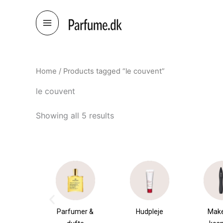
Skip
to
content
Home
/ Products tagged “le couvent”
le couvent
Showing all 5 results
æsker
Parfumer &
Hudpleje
Mak