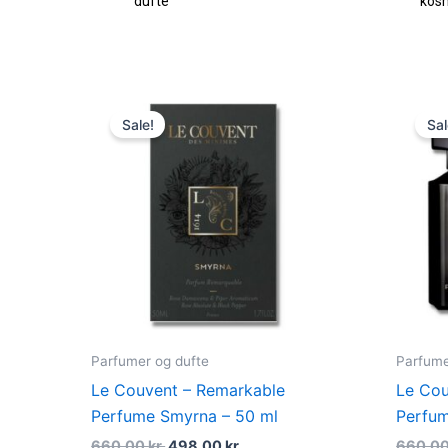
dufte
kos
Original
Current
price
price
Sale!
Sal
was:
is:
660,00 kr..
498,00 kr..
Parfumer og dufte
Parfume
Le Couvent – Remarkable
Le Cou
Perfume Smyrna – 50 ml
Perfum
660,00
kr.
498,00
kr.
660,0