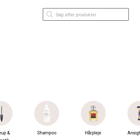
Products
search
eup &
Shampoo
Hårpleje
Ansigt