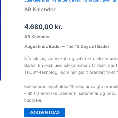
Julekalender
,
Kalendergaver
,
Kalendergaver til
AB Kalender
4.680,00
kr.
AB Kalender
Augustinus Bader – The 12 Days of Bader
Når luksus, videnskab og selvforkælelse mødes
Bader. En eksklusiv julekalender i 12 dele, der
TFC8®-teknologi, som har gjort brandet til et
Kalenderen indeholder 12 nøje udvalgte produk
– alt fra ikoniske cremer til serummer og body
hudpleje.
KØB DEN I DAG