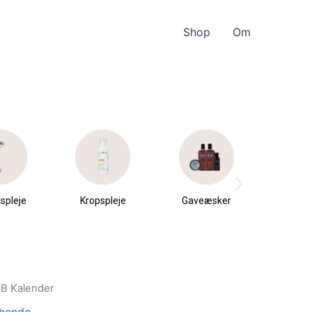
Shop
Om
pleje
Gaveæsker
Parfumer &
Hudp
dufte
AB Kalender