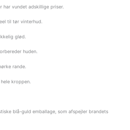
har vundet adskillige priser.
l til tør vinterhud.
ikkelig glød.
 forbereder huden.
mørke rande.
 hele kroppen.
stiske blå-guld emballage, som afspejler brandets