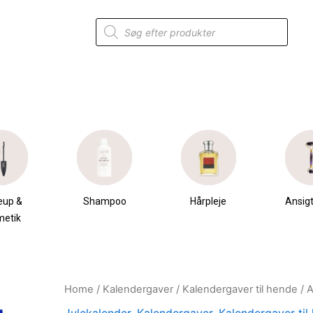
Products
search
mpoo
Hårpleje
Ansigtspleje
Krops
Home
/
Kalendergaver
/
Kalendergaver til hende
/ 