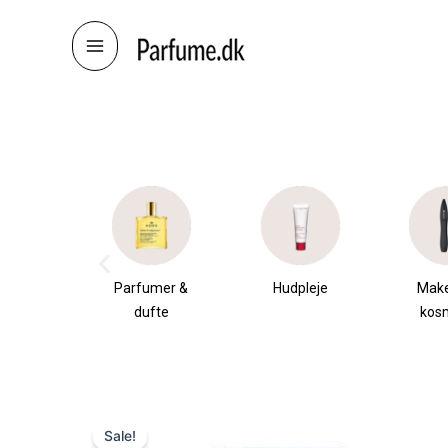
Skip
to
content
æsker
Parfumer &
Hudpleje
Mak
dufte
kos
Sale!