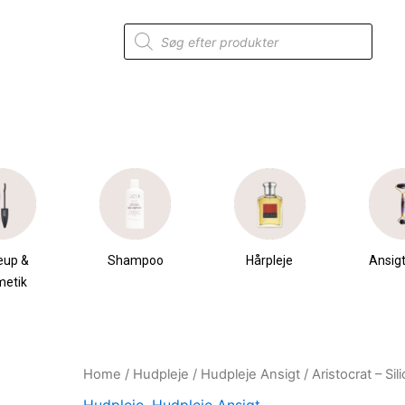
Products
search
eup &
Shampoo
Hårpleje
Ansigt
metik
Home
/
Hudpleje
/
Hudpleje Ansigt
/ Aristocrat – S
Original
Current