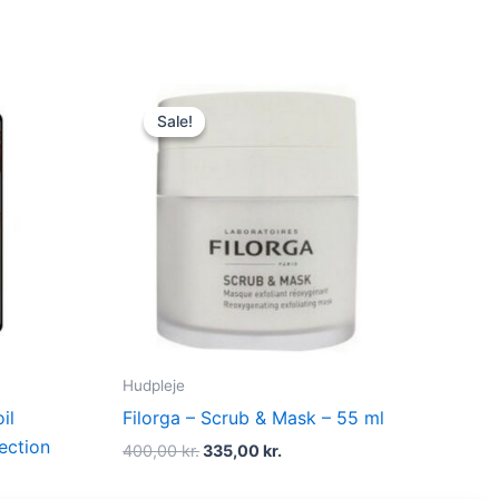
Original
Current
price
price
Sale!
Sale!
was:
is:
400,00 kr..
335,00 kr..
Hudpleje
il
Filorga – Scrub & Mask – 55 ml
ection
400,00
kr.
335,00
kr.