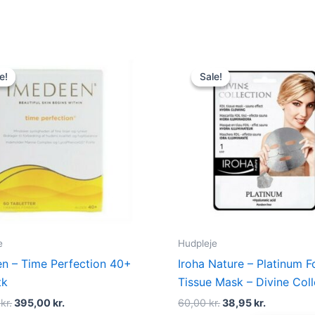
Original
Current
Original
Current
price
price
price
price
e!
e!
Sale!
Sale!
was:
is:
was:
is:
450,00 kr..
395,00 kr..
60,00 kr..
38,95 kr..
e
Hudpleje
n – Time Perfection 40+
Iroha Nature – Platinum Fo
tk
Tissue Mask – Divine Coll
0
kr.
395,00
kr.
60,00
kr.
38,95
kr.