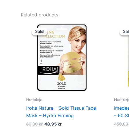
Related products
Original
Current
price
price
Sale!
Sale!
Sal
Sal
was:
is:
69,00 kr..
48,95 kr..
Hudpleje
Hudplej
Iroha Nature – Gold Tissue Face
Imedee
Mask – Hydra Firming
– 60 S
69,00
kr.
48,95
kr.
450,0