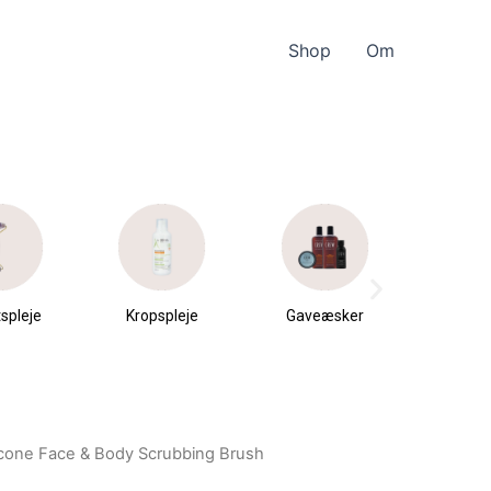
Shop
Om
spleje
Kropspleje
Gaveæsker
Parfu
du
ilicone Face & Body Scrubbing Brush