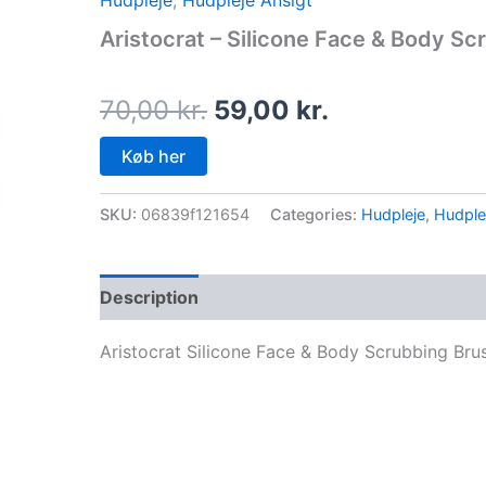
Hudpleje
,
Hudpleje Ansigt
price
price
Aristocrat – Silicone Face & Body S
was:
is:
70,00 kr..
59,00 kr..
70,00
kr.
59,00
kr.
Køb her
SKU:
06839f121654
Categories:
Hudpleje
,
Hudple
Description
Aristocrat Silicone Face & Body Scrubbing Bru