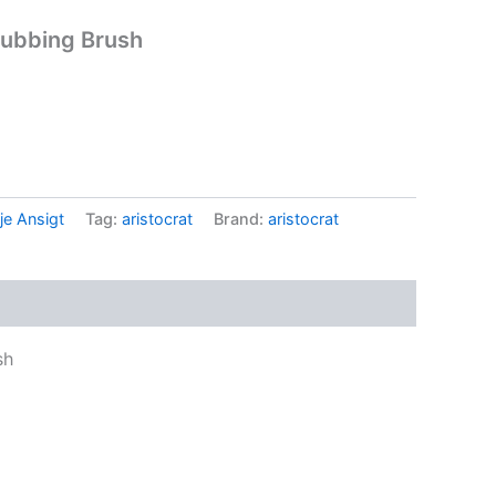
crubbing Brush
je Ansigt
Tag:
aristocrat
Brand:
aristocrat
sh