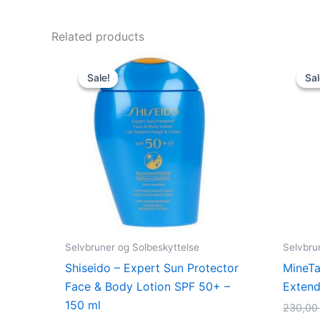
Related products
Original
Current
price
price
Sale!
Sale!
Sal
Sal
was:
is:
365,00 kr..
279,00 kr..
Selvbruner og Solbeskyttelse
Selvbru
Shiseido – Expert Sun Protector
MineTa
Face & Body Lotion SPF 50+ –
Extend
150 ml
230,0