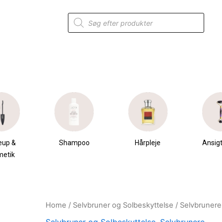
Products
search
eup &
Shampoo
Hårpleje
Ansigt
metik
Home
/
Selvbruner og Solbeskyttelse
/
Selvbrunere
Original
Current