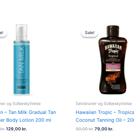
Original
Current
Original
Current
price
price
price
price
e!
e!
Sale!
Sale!
was:
is:
was:
is:
230,00 kr..
129,00 kr..
99,00 kr..
79,00 kr..
ner og Solbeskyttelse
Selvbruner og Solbeskyttelse
n – Tan Milk Gradual Tan
Hawaiian Tropic – Tropica
er Body Lotion 200 ml
Coconut Tanning Oil – 20
0
kr.
129,00
kr.
99,00
kr.
79,00
kr.