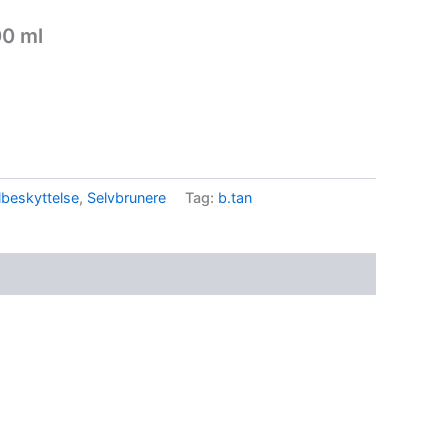
00 ml
lbeskyttelse
,
Selvbrunere
Tag:
b.tan