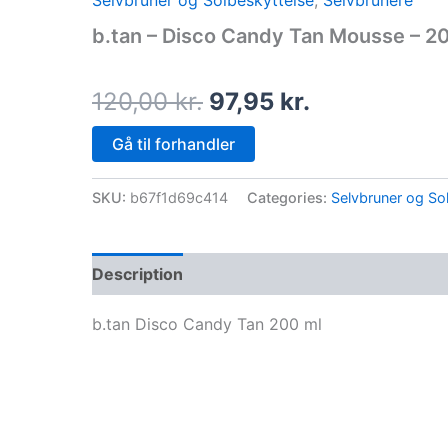
Selvbruner og Solbeskyttelse
,
Selvbrunere
price
price
b.tan – Disco Candy Tan Mousse – 2
was:
is:
120,00 kr..
97,95 kr..
120,00
kr.
97,95
kr.
Gå til forhandler
SKU:
b67f1d69c414
Categories:
Selvbruner og So
Description
b.tan Disco Candy Tan 200 ml