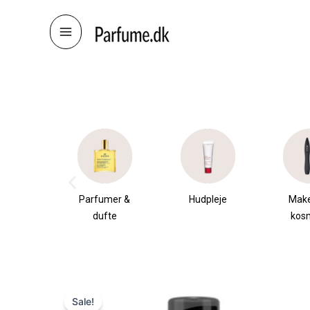
Skip
to
content
æsker
Parfumer &
Hudpleje
Mak
dufte
kos
Sale!