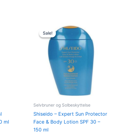
Original
Current
price
price
Sale!
Sale!
was:
is:
365,00 kr..
249,00 kr..
Selvbruner og Solbeskyttelse
l
Shiseido – Expert Sun Protector
0 ml
Face & Body Lotion SPF 30 –
150 ml