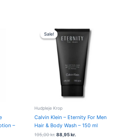
Original
Current
price
price
Sale!
Sale!
was:
is:
r..
195,00 kr..
88,95 kr..
Hudpleje Krop
e
Calvin Klein – Eternity For Men
otion –
Hair & Body Wash – 150 ml
195,00
kr.
88,95
kr.