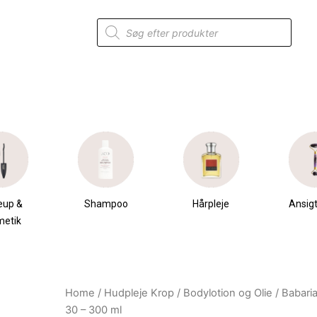
Products
search
eup &
Shampoo
Hårpleje
Ansigt
metik
Home
/
Hudpleje Krop
/
Bodylotion og Olie
/ Babari
Original
Current
30 – 300 ml