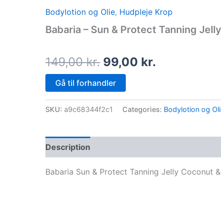
price
price
Bodylotion og Olie
,
Hudpleje Krop
was:
is:
Babaria – Sun & Protect Tanning Jell
149,00 kr..
99,00 kr..
149,00
kr.
99,00
kr.
Gå til forhandler
SKU:
a9c68344f2c1
Categories:
Bodylotion og Ol
Description
Babaria Sun & Protect Tanning Jelly Coconut 