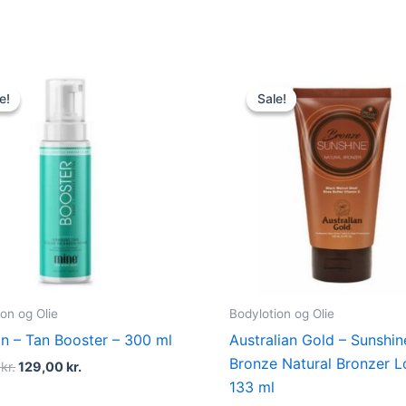
Original
Current
Original
Current
price
price
price
price
e!
e!
Sale!
Sale!
was:
is:
was:
is:
260,00 kr..
129,00 kr..
149,00 kr..
119,00 k
on og Olie
Bodylotion og Olie
n – Tan Booster – 300 ml
Australian Gold – Sunshin
Bronze Natural Bronzer L
0
kr.
129,00
kr.
133 ml