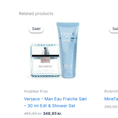
Related products
Original
Current
price
price
Sale!
Sale!
Sal
Sal
was:
is:
465,00 kr..
348,95 kr..
Hudpleje Krop
Bodyloti
Versace – Man Eau Fraiche Sæt
MineTa
– 30 ml Edt & Shower Gel
260,0
465,00
kr.
348,95
kr.