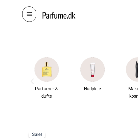
Skip
to
content
æsker
Parfumer &
Hudpleje
Mak
dufte
kos
Sale!