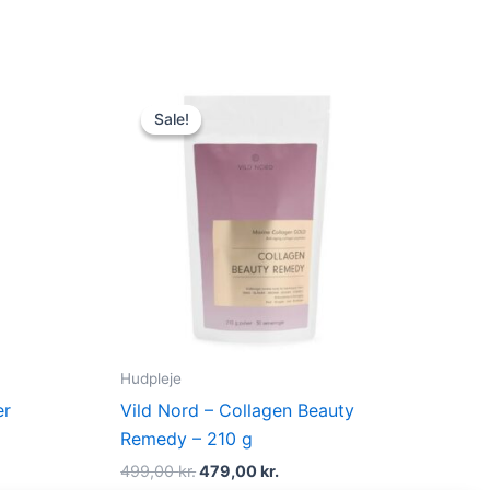
Original
Current
price
price
Sale!
Sale!
was:
is:
.
499,00 kr..
479,00 kr..
Hudpleje
er
Vild Nord – Collagen Beauty
Remedy – 210 g
499,00
kr.
479,00
kr.