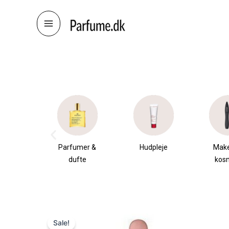
Skip
to
content
æsker
Parfumer &
Hudpleje
Mak
dufte
kos
Sale!