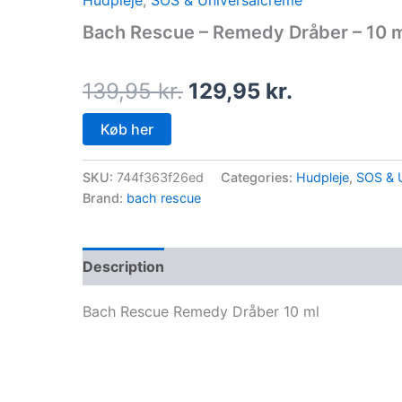
Hudpleje
,
SOS & Universalcreme
price
price
Bach Rescue – Remedy Dråber – 10 
was:
is:
139,95 kr..
129,95 kr..
139,95
kr.
129,95
kr.
Køb her
SKU:
744f363f26ed
Categories:
Hudpleje
,
SOS & 
Brand:
bach rescue
Description
Bach Rescue Remedy Dråber 10 ml