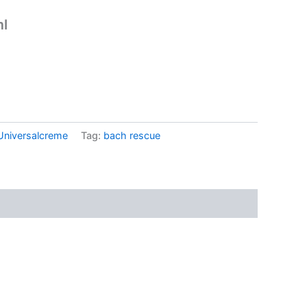
ml
Universalcreme
Tag:
bach rescue