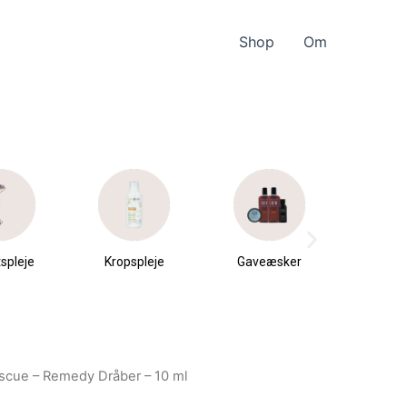
Shop
Om
spleje
Kropspleje
Gaveæsker
Parfu
du
scue – Remedy Dråber – 10 ml