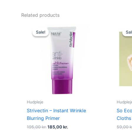
Related products
Original
Current
price
price
Sale!
Sale!
Sal
Sal
was:
is:
195,00 kr..
185,00 kr..
Hudpleje
Hudplej
Strivectin – Instant Wrinkle
So Eco
Blurring Primer
Cloths
195,00
kr.
185,00
kr.
59,00
k