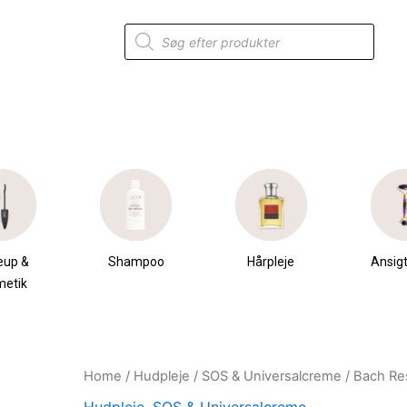
Products
search
eup &
Shampoo
Hårpleje
Ansigt
metik
Home
/
Hudpleje
/
SOS & Universalcreme
/ Bach Re
Original
Current