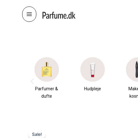
Skip
to
content
æsker
Parfumer &
Hudpleje
Mak
dufte
kos
Sale!