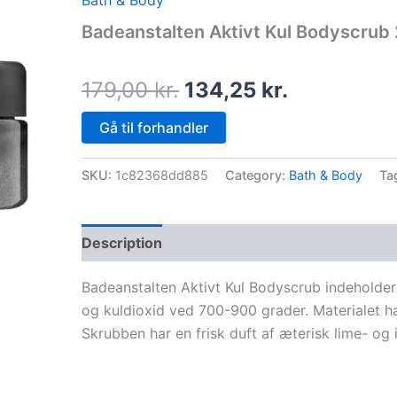
Bath & Body
price
price
Badeanstalten Aktivt Kul Bodyscrub
was:
is:
179,00 kr..
134,25 kr..
179,00
kr.
134,25
kr.
Gå til forhandler
SKU:
1c82368dd885
Category:
Bath & Body
Ta
Description
Badeanstalten Aktivt Kul Bodyscrub indeholder
og kuldioxid ved 700-900 grader. Materialet ha
Skrubben har en frisk duft af æterisk lime- og