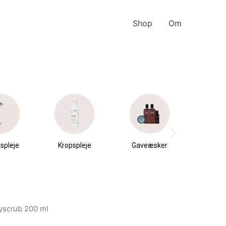
Shop
Om
spleje
Kropspleje
Gaveæsker
Parfu
du
dyscrub 200 ml