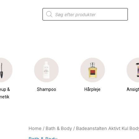
Products
search
eup &
Shampoo
Hårpleje
Ansigt
metik
Home
/
Bath & Body
/ Badeanstalten Aktivt Kul Bo
Original
Current