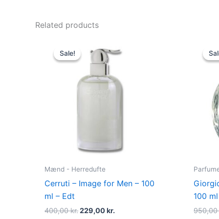
Related products
Original
Current
price
price
Sale!
Sale!
Sal
Sal
was:
is:
400,00 kr..
229,00 kr..
Mænd - Herredufte
Parfume 
Cerruti – Image for Men – 100
Giorgi
ml – Edt
100 ml
400,00
kr.
229,00
kr.
950,0