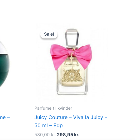
Original
Current
price
price
Sale!
Sale!
was:
is:
580,00 kr..
298,95 kr..
Parfume til kvinder
me –
Juicy Couture – Viva la Juicy –
50 ml – Edp
580,00
kr.
298,95
kr.