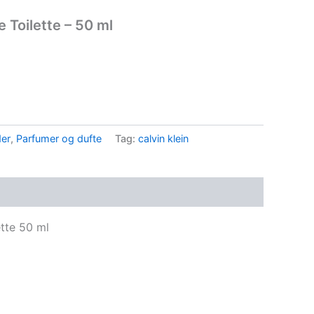
 Toilette – 50 ml
..
der
,
Parfumer og dufte
Tag:
calvin klein
tte 50 ml