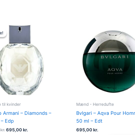
Original
Current
price
price
e!
e!
was:
is:
950,00 kr..
695,00 kr..
til kvinder
Mænd - Herredufte
o Armani – Diamonds –
Bvlgari – Aqva Pour Hom
 – Edp
50 ml – Edt
0
kr.
695,00
kr.
695,00
kr.