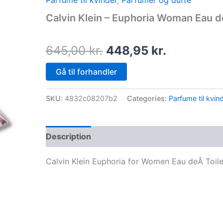
Parfume til kvinder
,
Parfumer og dufte
price
price
Calvin Klein – Euphoria Woman Eau de
was:
is:
645,00 kr..
448,95 kr
645,00
kr.
448,95
kr.
Gå til forhandler
SKU:
4832c08207b2
Categories:
Parfume til kvin
Description
Calvin Klein Euphoria for Women Eau deÂ Toile