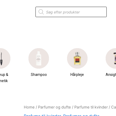
Products
search
eup &
Shampoo
Hårpleje
Ansigt
metik
Home
/
Parfumer og dufte
/
Parfume til kvinder
/ Ca
Original
Current