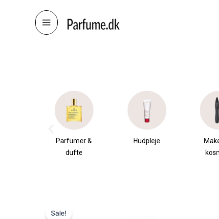
Skip
to
content
æsker
Parfumer &
Hudpleje
Mak
dufte
kos
Sale!