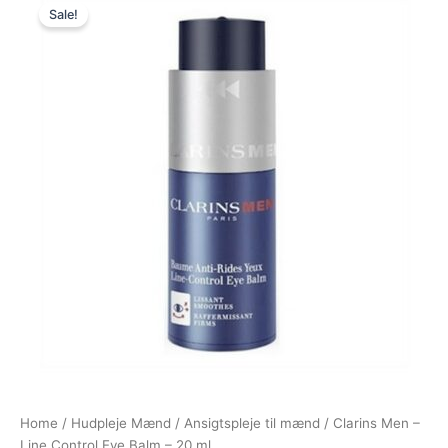
Sale!
price
price
was:
is:
390,00 kr..
375,00 kr..
Home
/
Hudpleje Mænd
/
Ansigtspleje til mænd
/ Clarins Men –
Line Control Eye Balm – 20 ml