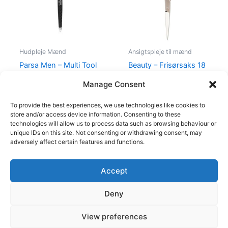
Hudpleje Mænd
Ansigtspleje til mænd
Parsa Men – Multi Tool
Beauty – Frisørsaks 18
3in1
cm
Manage Consent
50,00
kr.
45,00
kr.
199,00
kr.
129,00
kr.
To provide the best experiences, we use technologies like cookies to
store and/or access device information. Consenting to these
technologies will allow us to process data such as browsing behaviour or
unique IDs on this site. Not consenting or withdrawing consent, may
adversely affect certain features and functions.
Accept
Copyright © 2026
Deny
Shop
Om
View preferences
Cookie Policy (EU)