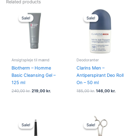
Related products
Original
Current
Original
Current
price
price
price
price
Sale!
Sale!
Sale!
Sale!
was:
is:
was:
is:
240,00 kr..
219,00 kr..
185,00 kr..
146,00 kr.
Ansigtspleje til mænd
Deodoranter
Biotherm – Homme
Clarins Men –
Basic Cleansing Gel –
Antiperspirant Deo Roll
125 ml
On – 50 ml
240,00
kr.
219,00
kr.
185,00
kr.
146,00
kr.
Original
Current
Original
Current
price
price
price
price
Sale!
Sale!
Sale!
Sale!
was:
is:
was:
is:
50,00 kr..
45,00 kr..
199,00 kr..
129,00 kr..