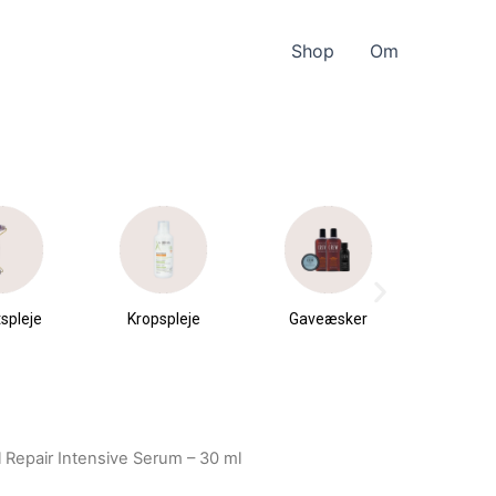
Shop
Om
spleje
Kropspleje
Gaveæsker
Parfu
du
l Repair Intensive Serum – 30 ml