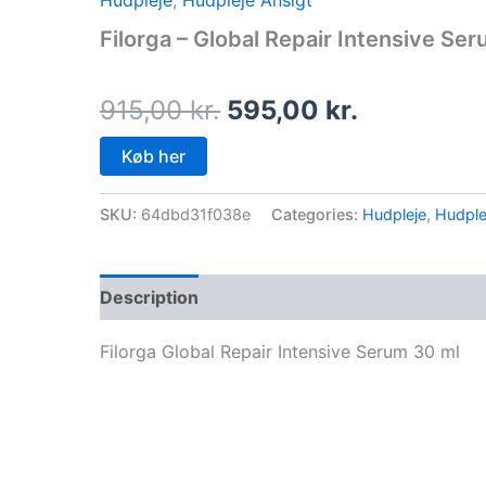
Hudpleje
,
Hudpleje Ansigt
price
price
Filorga – Global Repair Intensive Ser
was:
is:
915,00 kr..
595,00 kr.
915,00
kr.
595,00
kr.
Køb her
SKU:
64dbd31f038e
Categories:
Hudpleje
,
Hudple
Description
Filorga Global Repair Intensive Serum 30 ml