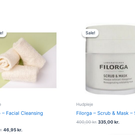
Original
Current
Original
Curren
price
price
price
price
e!
e!
Sale!
Sale!
was:
is:
was:
is:
59,00 kr..
46,95 kr..
400,00 kr..
335,00 
e
Hudpleje
 – Facial Cleansing
Filorga – Scrub & Mask –
400,00
kr.
335,00
kr.
r.
46,95
kr.