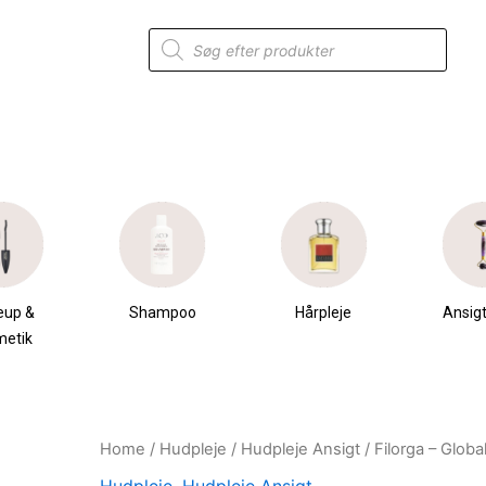
Products
search
eup &
Shampoo
Hårpleje
Ansigt
metik
Home
/
Hudpleje
/
Hudpleje Ansigt
/ Filorga – Globa
Original
Current