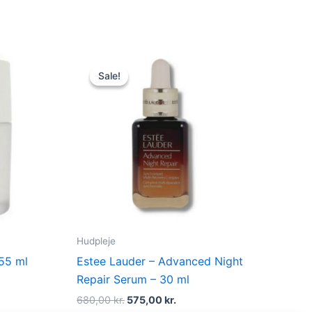
t
Original
Current
price
price
Sale!
Sale!
was:
is:
kr..
680,00 kr..
575,00 kr..
Hudpleje
 55 ml
Estee Lauder – Advanced Night
Repair Serum – 30 ml
680,00
kr.
575,00
kr.