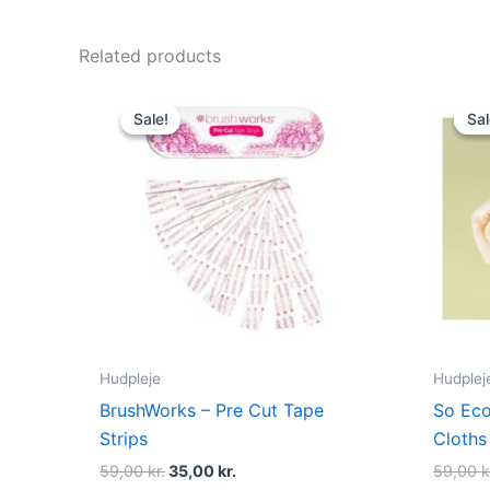
Related products
Original
Current
price
price
Sale!
Sale!
Sal
Sal
was:
is:
59,00 kr..
35,00 kr..
Hudpleje
Hudplej
BrushWorks – Pre Cut Tape
So Eco
Strips
Cloths
59,00
kr.
35,00
kr.
59,00
k