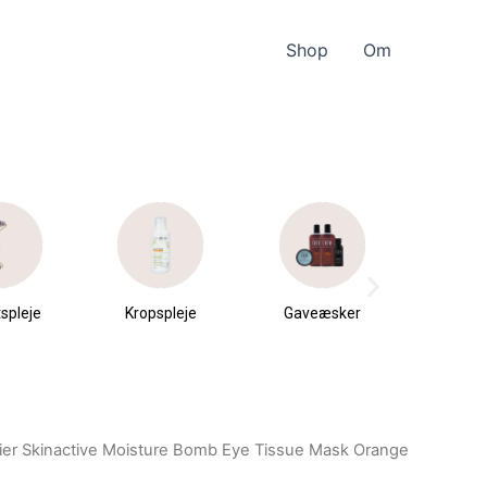
Shop
Om
spleje
Kropspleje
Gaveæsker
Parfu
du
ier Skinactive Moisture Bomb Eye Tissue Mask Orange