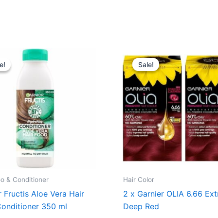
Original
Current
Original
Curren
price
price
price
price
e!
e!
Sale!
Sale!
was:
is:
was:
is:
52,95 kr..
37,07 kr..
280,00 kr..
196,00 
 & Conditioner
Hair Color
r Fructis Aloe Vera Hair
2 x Garnier OLIA 6.66 Ext
onditioner 350 ml
Deep Red