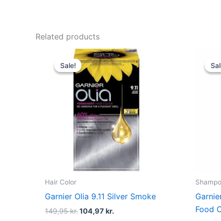
Related products
Original
Current
price
price
Sale!
Sale!
Sal
Sal
was:
is:
149,95 kr..
104,97 kr..
Hair Color
Shampoo
Garnier Olia 9.11 Silver Smoke
Garnie
Food C
149,95
kr.
104,97
kr.