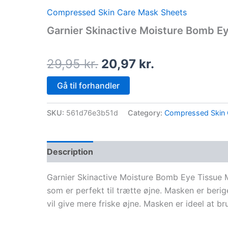
price
price
Compressed Skin Care Mask Sheets
was:
is:
Garnier Skinactive Moisture Bomb E
29,95 kr..
20,97 kr..
29,95
kr.
20,97
kr.
Gå til forhandler
SKU:
561d76e3b51d
Category:
Compressed Skin 
Description
Garnier Skinactive Moisture Bomb Eye Tissue 
som er perfekt til trætte øjne. Masken er berig
vil give mere friske øjne. Masken er ideel at b