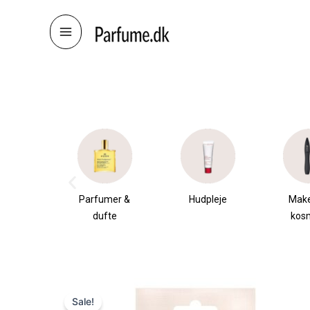
Skip
to
content
æsker
Parfumer &
Hudpleje
Mak
dufte
kos
Sale!