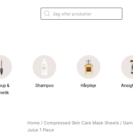
Products
search
eup &
Shampoo
Hårpleje
Ansigt
metik
Home
/
Compressed Skin Care Mask Sheets
/ Garn
Original
Current
Juice 1 Piece