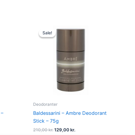
t
Original
Current
price
price
Sale!
Sale!
was:
is:
kr..
210,00 kr..
129,00 kr..
Deodoranter
 –
Baldessarini – Ambre Deodorant
Stick – 75g
210,00
kr.
129,00
kr.