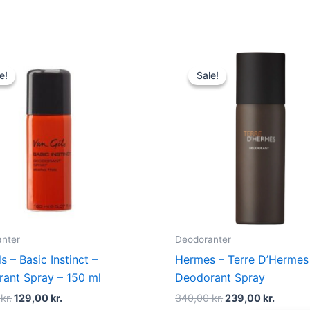
Original
Current
Original
Curren
price
price
price
price
e!
e!
Sale!
Sale!
was:
is:
was:
is:
230,00 kr..
129,00 kr..
340,00 kr..
239,00 
nter
Deodoranter
s – Basic Instinct –
Hermes – Terre D’Hermes
ant Spray – 150 ml
Deodorant Spray
0
kr.
129,00
kr.
340,00
kr.
239,00
kr.