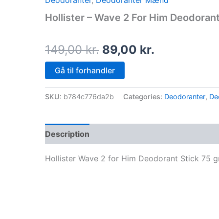
Deodoranter
,
Deodoranter Mænd
price
price
Hollister – Wave 2 For Him Deodorant
was:
is:
149,00 kr..
89,00 kr..
149,00
kr.
89,00
kr.
Gå til forhandler
SKU:
b784c776da2b
Categories:
Deodoranter
,
De
Description
Hollister Wave 2 for Him Deodorant Stick 75 gr