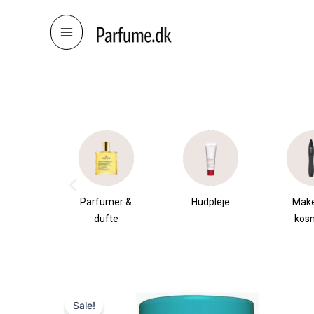
Skip
to
content
æsker
Parfumer &
Hudpleje
Mak
dufte
kos
Sale!