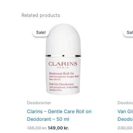
Related products
Original
Current
price
price
Sale!
Sale!
Sal
Sal
was:
is:
185,00 kr..
149,00 kr..
Deodoranter
Deodora
Clarins – Gentle Care Roll on
Van Gil
Deodorant – 50 ml
Deodor
185,00
kr.
149,00
kr.
230,0