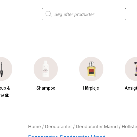
Products
search
eup &
Shampoo
Hårpleje
Ansigt
metik
Home
/
Deodoranter
/
Deodoranter Mænd
/ Hollist
Original
Current