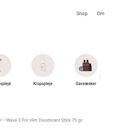
Shop
Om
spleje
Kropspleje
Gaveæsker
Parfu
du
er – Wave 2 For Him Deodorant Stick 75 gr.