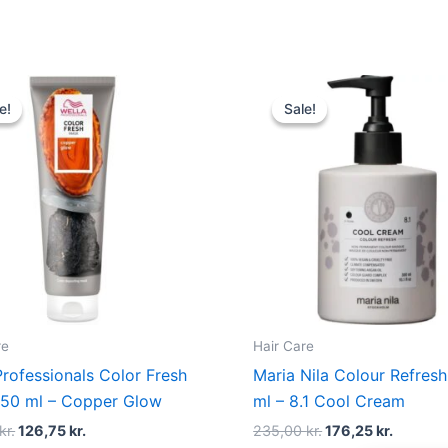
Original
Current
Original
Curren
price
price
price
price
e!
e!
Sale!
Sale!
was:
is:
was:
is:
169,00 kr..
126,75 kr..
235,00 kr..
176,25 k
re
Hair Care
Professionals Color Fresh
Maria Nila Colour Refres
50 ml – Copper Glow
ml – 8.1 Cool Cream
kr.
126,75
kr.
235,00
kr.
176,25
kr.