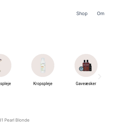
Shop
Om
spleje
Kropspleje
Gaveæsker
Parfu
du
81 Pearl Blonde