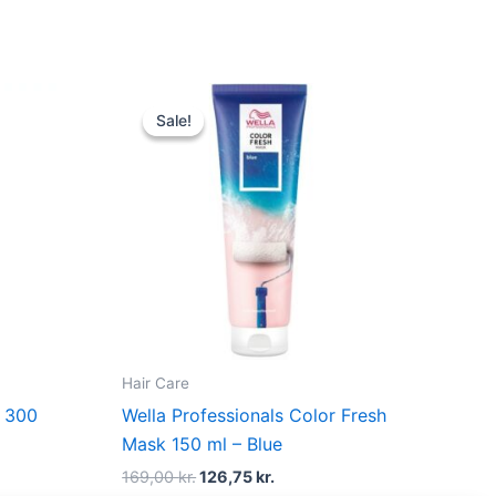
t
Original
Current
price
price
Sale!
Sale!
was:
is:
r..
169,00 kr..
126,75 kr..
Hair Care
h 300
Wella Professionals Color Fresh
Mask 150 ml – Blue
169,00
kr.
126,75
kr.