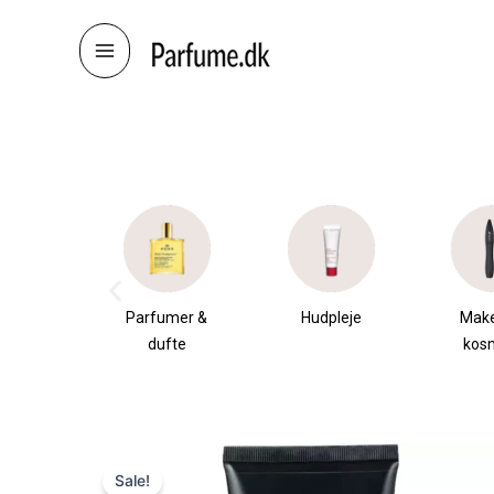
Skip
to
content
æsker
Parfumer &
Hudpleje
Mak
dufte
kos
Sale!