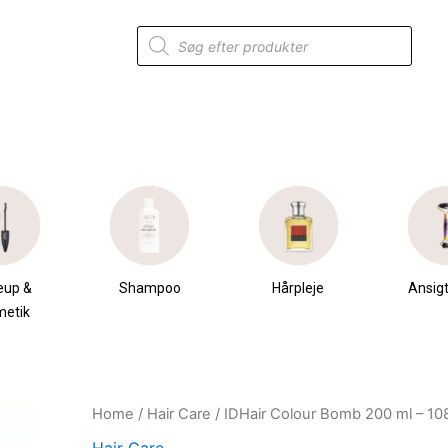
Products
search
eup &
Shampoo
Hårpleje
Ansigt
metik
Home
/
Hair Care
/ IDHair Colour Bomb 200 ml – 10
Original
Current