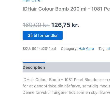
Hair Care
price
price
IDHair Colour Bomb 200 ml – 1081 Pe
was:
is:
169,00 kr..
126,75 kr..
169,00
kr.
126,75
kr.
Gå til forhandler
SKU:
6944e2811ba1
Category:
Hair Care
Tag:
I
Description
IDHair Colour Bomb – 1081 Pearl Blonde er en
for at genopfriske din hårfarve, samtidig med at
Denne farvekur fungerer lidt som en skyllefarve,