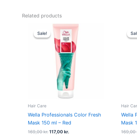
Related products
Original
Current
price
price
Sale!
Sale!
Sal
Sal
was:
is:
169,00 kr..
117,00 kr..
Hair Care
Hair Ca
Wella Professionals Color Fresh
Wella 
Mask 150 ml – Red
Mask 1
169,00
kr.
117,00
kr.
169,00