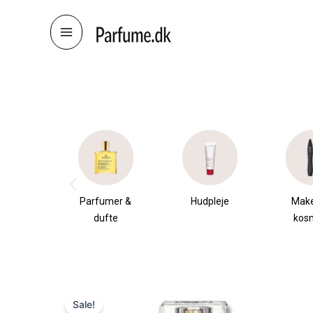
Skip
to
content
æsker
Parfumer &
Hudpleje
Mak
dufte
kos
Sale!