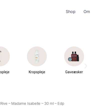
Shop
Om
spleje
Kropspleje
Gaveæsker
Parfu
du
 Rive – Madame Isabelle – 30 ml – Edp