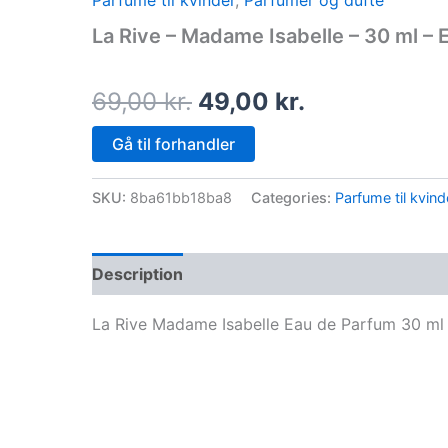
Parfume til kvinder
,
Parfumer og dufte
price
price
La Rive – Madame Isabelle – 30 ml – 
was:
is:
69,00 kr..
49,00 kr..
69,00
kr.
49,00
kr.
Gå til forhandler
SKU:
8ba61bb18ba8
Categories:
Parfume til kvind
Description
La Rive Madame Isabelle Eau de Parfum 30 ml