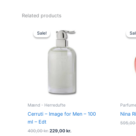
Related products
Original
Current
price
price
Sale!
Sale!
Sal
Sal
was:
is:
400,00 kr..
229,00 kr..
Mænd - Herredufte
Parfume 
Cerruti – Image for Men – 100
Nina R
ml – Edt
595,0
400,00
kr.
229,00
kr.