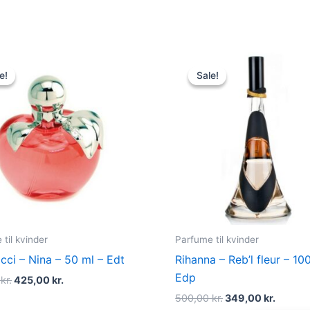
Original
Current
Original
Curren
price
price
price
price
e!
e!
Sale!
Sale!
was:
is:
was:
is:
595,00 kr..
425,00 kr..
500,00 kr..
349,00 
til kvinder
Parfume til kvinder
icci – Nina – 50 ml – Edt
Rihanna – Reb’l fleur – 10
Edp
0
kr.
425,00
kr.
500,00
kr.
349,00
kr.