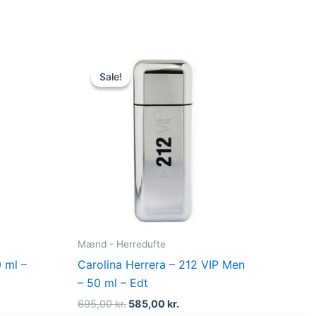
t
Original
Current
price
price
Sale!
Sale!
was:
is:
kr..
695,00 kr..
585,00 kr..
Mænd - Herredufte
0 ml –
Carolina Herrera – 212 VIP Men
– 50 ml – Edt
695,00
kr.
585,00
kr.