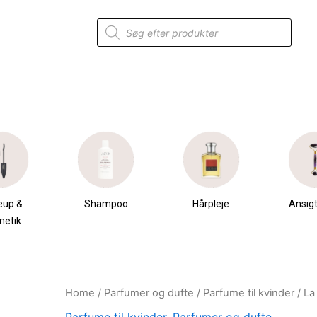
Products
search
eup &
Shampoo
Hårpleje
Ansigt
metik
Home
/
Parfumer og dufte
/
Parfume til kvinder
/ La
Original
Current