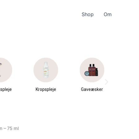
Shop
Om
spleje
Kropspleje
Gaveæsker
Parfu
du
n – 75 ml