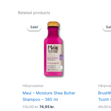
Related products
Original
Current
price
price
Sale!
Sale!
Sal
Sal
was:
is:
110,00 kr..
74,95 kr..
Hårprodukter
Hårprod
Maui – Moisture Shea Butter
BrushW
Shampoo – 385 ml
Tooth
110,00
kr.
74,95
kr.
49,00
k