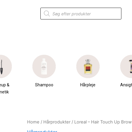
Products
search
eup &
Shampoo
Hårpleje
Ansigt
metik
Home
/
Hårprodukter
/ Loreal – Hair Touch Up Brow
Original
Current