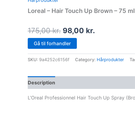
Hårprodukter
price
price
Loreal – Hair Touch Up Brown – 75 ml
was:
is:
175,00 kr..
98,00 kr..
175,00
kr.
98,00
kr.
Gå til forhandler
SKU:
9a4252c6156f
Category:
Hårprodukter
Ta
Description
L’Oreal Professionnel Hair Touch Up Spray (Br