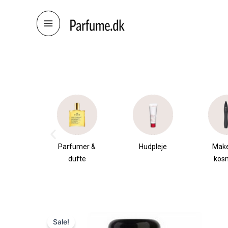
Skip
to
content
æsker
Parfumer &
Hudpleje
Mak
dufte
kos
Sale!