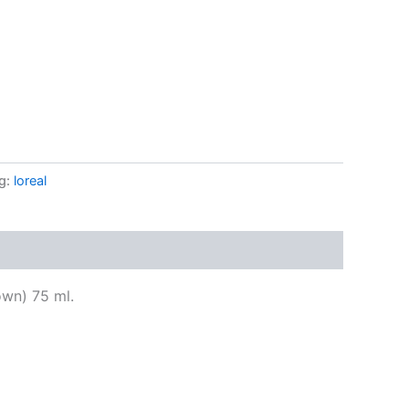
g:
loreal
own) 75 ml.