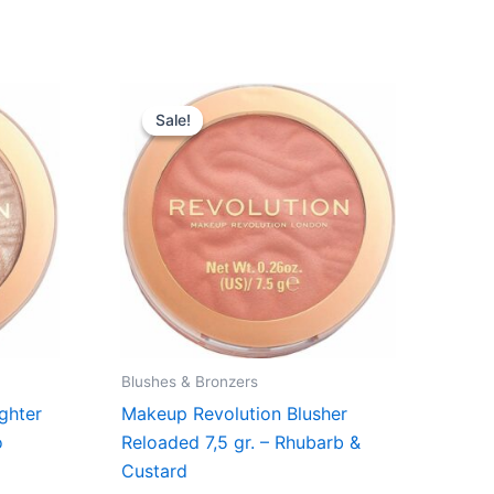
Original
Current
price
price
Sale!
Sale!
was:
is:
39,00 kr..
29,25 kr..
Blushes & Bronzers
ghter
Makeup Revolution Blusher
o
Reloaded 7,5 gr. – Rhubarb &
Custard