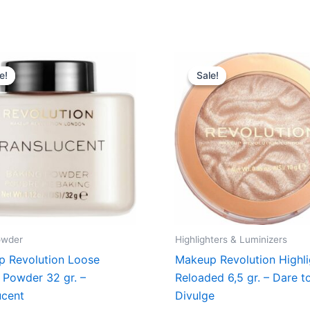
Original
Current
Original
Current
price
price
price
price
e!
e!
Sale!
Sale!
was:
is:
was:
is:
79,00 kr..
59,25 kr..
39,00 kr..
29,25 kr..
owder
Highlighters & Luminizers
 Revolution Loose
Makeup Revolution Highli
 Powder 32 gr. –
Reloaded 6,5 gr. – Dare t
ucent
Divulge