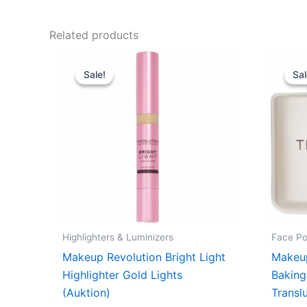
Related products
Original
Current
price
price
Sale!
Sale!
Sal
Sal
was:
is:
79,00 kr..
59,25 kr..
Highlighters & Luminizers
Face P
Makeup Revolution Bright Light
Makeup
Highlighter Gold Lights
Baking
(Auktion)
Transl