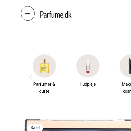
Skip
to
content
æsker
Parfumer &
Hudpleje
Mak
dufte
kos
Sale!