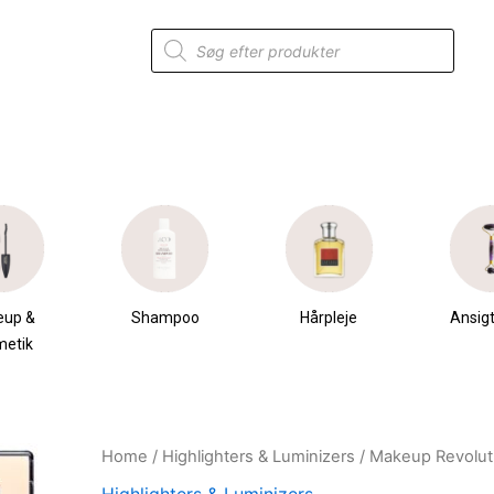
Products
search
eup &
Shampoo
Hårpleje
Ansigt
metik
Home
/
Highlighters & Luminizers
/ Makeup Revoluti
Original
Current