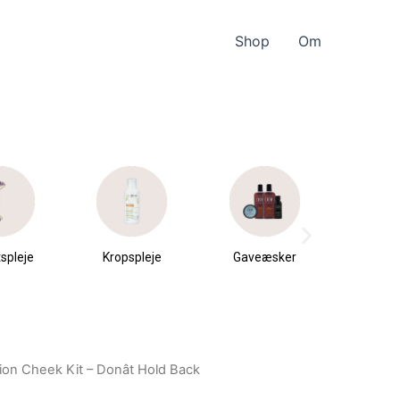
Shop
Om
spleje
Kropspleje
Gaveæsker
Parfu
du
on Cheek Kit – Donât Hold Back