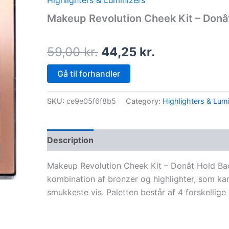
Highlighters & Luminizers
price
price
Makeup Revolution Cheek Kit – Donâ
was:
is:
59,00 kr..
44,25 kr..
59,00
kr.
44,25
kr.
Gå til forhandler
SKU:
ce9e05f6f8b5
Category:
Highlighters & Lumi
Description
Makeup Revolution Cheek Kit – Donât Hold Bac
kombination af bronzer og highlighter, som k
smukkeste vis. Paletten består af 4 forskelli