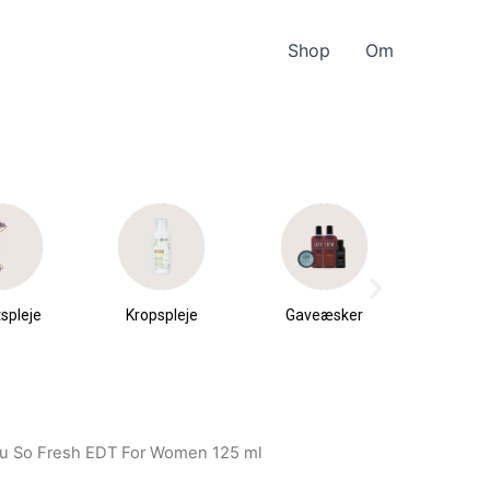
Shop
Om
spleje
Kropspleje
Gaveæsker
Parfu
du
au So Fresh EDT For Women 125 ml