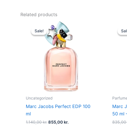
Related products
Original
Current
price
price
Sale!
Sale!
Sal
Sal
was:
is:
1.140,00 kr..
855,00 kr..
Uncategorized
Parfume 
Marc Jacobs Perfect EDP 100
Marc J
ml
50 ml 
1.140,00
kr.
855,00
kr.
835,0