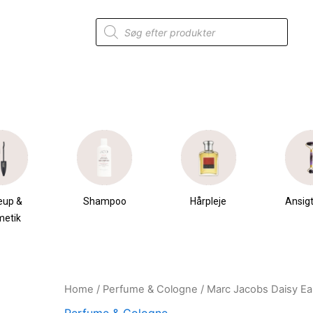
Products
search
eup &
Shampoo
Hårpleje
Ansigt
metik
Home
/
Perfume & Cologne
/ Marc Jacobs Daisy E
Original
Current