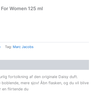
T For Women 125 ml
r..
e
Tag:
Marc Jacobs
lig fortolkning af den originale Daisy duft.
 boblende, mere sjov! Åbn flasken, og du vil blive
r en flirtende du