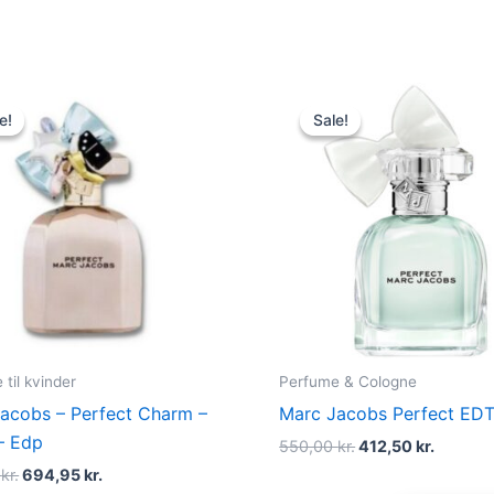
Original
Current
Original
Curren
price
price
price
price
e!
e!
Sale!
Sale!
was:
is:
was:
is:
835,00 kr..
694,95 kr..
550,00 kr..
412,50 k
til kvinder
Perfume & Cologne
acobs – Perfect Charm –
Marc Jacobs Perfect EDT
– Edp
550,00
kr.
412,50
kr.
0
kr.
694,95
kr.