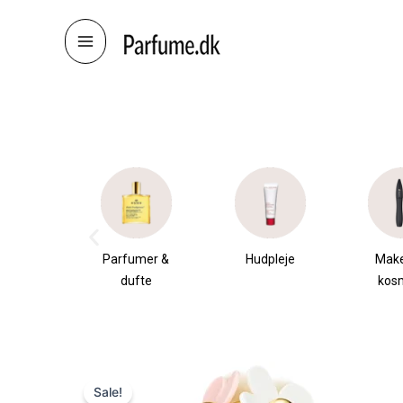
Skip
to
content
æsker
Parfumer &
Hudpleje
Mak
dufte
kos
Sale!