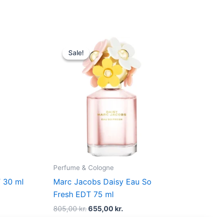
t
Original
Current
price
price
Sale!
Sale!
was:
is:
r..
805,00 kr..
655,00 kr..
Perfume & Cologne
 30 ml
Marc Jacobs Daisy Eau So
Fresh EDT 75 ml
805,00
kr.
655,00
kr.