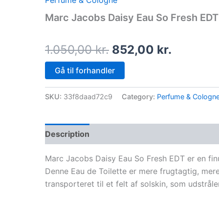
Perfume & Cologne
price
price
Marc Jacobs Daisy Eau So Fresh ED
was:
is:
1.050,00 kr..
852,00 k
1.050,00
kr.
852,00
kr.
Gå til forhandler
SKU:
33f8daad72c9
Category:
Perfume & Cologn
Description
Marc Jacobs Daisy Eau So Fresh EDT er en finur
Denne Eau de Toilette er mere frugtagtig, mere
transporteret til et felt af solskin, som udstråle