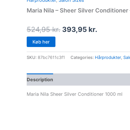
Hårprodukter
,
Salon Sizes
price
price
Maria Nila – Sheer Silver Conditioner
was:
is:
524,95 kr..
393,95 kr
524,95
kr.
393,95
kr.
Køb her
SKU:
87bc7611c3f1
Categories:
Hårprodukter
,
Sal
Description
Maria Nila Sheer Silver Conditioner 1000 ml