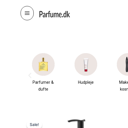
Skip
to
content
æsker
Parfumer &
Hudpleje
Mak
dufte
kos
Sale!