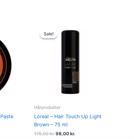
t
Original
Current
price
price
Sale!
Sale!
was:
is:
r..
175,00 kr..
98,00 kr..
Hårprodukter
 Paste
Loreal – Hair Touch Up Light
Brown – 75 ml
175,00
kr.
98,00
kr.