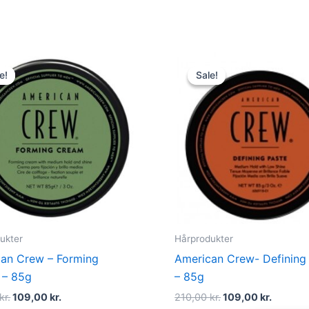
Original
Current
Original
Curren
price
price
price
price
e!
e!
Sale!
Sale!
was:
is:
was:
is:
195,00 kr..
109,00 kr..
210,00 kr..
109,00 k
ukter
Hårprodukter
an Crew – Forming
American Crew- Defining
 – 85g
– 85g
kr.
109,00
kr.
210,00
kr.
109,00
kr.