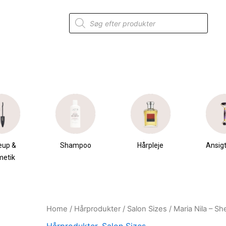
Products
search
eup &
Shampoo
Hårpleje
Ansigt
metik
Home
/
Hårprodukter
/
Salon Sizes
/ Maria Nila – Sh
Original
Current