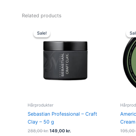
Related products
Original
Current
price
price
Sale!
Sale!
Sal
Sal
was:
is:
288,00 kr..
149,00 kr..
Hårprodukter
Hårprod
Sebastian Professional – Craft
Americ
Clay – 50 g
Cream
288,00
kr.
149,00
kr.
195,00