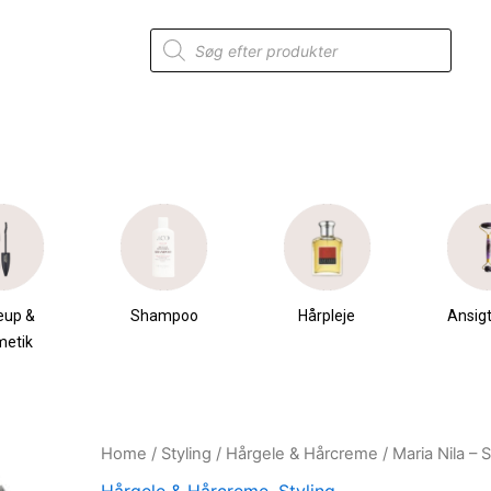
Products
search
eup &
Shampoo
Hårpleje
Ansigt
metik
Home
/
Styling
/
Hårgele & Hårcreme
/ Maria Nila – 