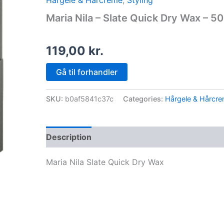
Hårgele & Hårcreme
,
Styling
Maria Nila – Slate Quick Dry Wax – 50
119,00
kr.
Gå til forhandler
SKU:
b0af5841c37c
Categories:
Hårgele & Hårcr
Description
Maria Nila Slate Quick Dry Wax