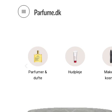
Skip
to
content
æsker
Parfumer &
Hudpleje
Mak
dufte
kos