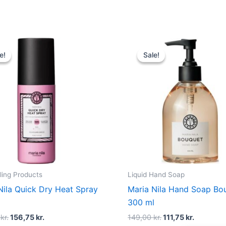
Original
Current
Original
Current
price
price
price
price
e!
e!
Sale!
Sale!
was:
is:
was:
is:
209,00 kr..
156,75 kr..
149,00 kr..
111,75 kr.
ling Products
Liquid Hand Soap
Nila Quick Dry Heat Spray
Maria Nila Hand Soap Bo
300 ml
0
kr.
156,75
kr.
149,00
kr.
111,75
kr.