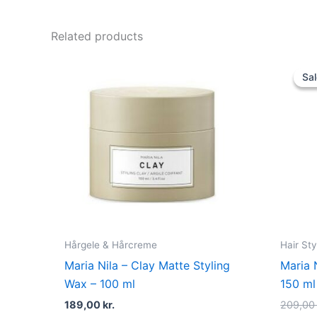
Related products
Sal
Sal
Hårgele & Hårcreme
Hair Sty
Maria Nila – Clay Matte Styling
Maria 
Wax – 100 ml
150 ml
189,00
kr.
209,0