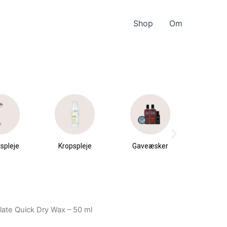
Shop
Om
spleje
Kropspleje
Gaveæsker
Parfu
du
Slate Quick Dry Wax – 50 ml