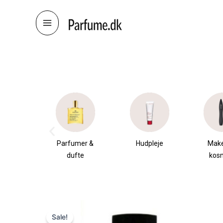
Skip
to
content
æsker
Parfumer &
Hudpleje
Mak
dufte
kos
Sale!