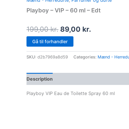
Mænd - Herredufte
,
Parfumer og dufte
price
price
Playboy – VIP – 60 ml – Edt
was:
is:
199,00 kr..
89,00 kr..
199,00
kr.
89,00
kr.
Gå til forhandler
SKU:
d2b7969a8d59
Categories:
Mænd - Herredu
Description
Playboy VIP Eau de Toilette Spray 60 ml