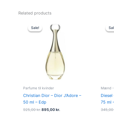
Related products
Original
Current
price
price
Sale!
Sale!
Sal
Sal
was:
is:
925,00 kr..
895,00 kr..
Parfume til kvinder
Mænd - 
Christian Dior – Dior J’Adore –
Diesel
50 ml – Edp
75 ml 
925,00
kr.
895,00
kr.
345,0