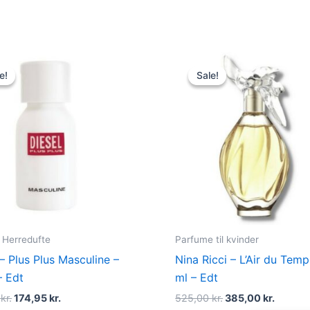
Original
Current
Original
Curren
price
price
price
price
e!
e!
Sale!
Sale!
was:
is:
was:
is:
345,00 kr..
174,95 kr..
525,00 kr..
385,00 
Herredufte
Parfume til kvinder
 – Plus Plus Masculine –
Nina Ricci – L’Air du Tem
– Edt
ml – Edt
0
kr.
174,95
kr.
525,00
kr.
385,00
kr.