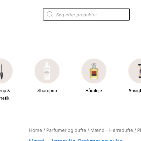
Products
search
eup &
Shampoo
Hårpleje
Ansigt
metik
Home
/
Parfumer og dufte
/
Mænd - Herredufte
/ P
Original
Current