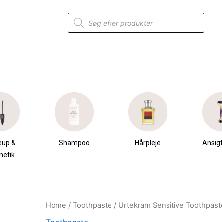
Products
search
eup &
Shampoo
Hårpleje
Ansigt
metik
Home
/
Toothpaste
/ Urtekram Sensitive Toothpast
Original
Current