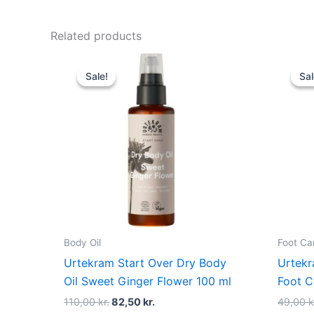
Related products
Original
Current
price
price
Sale!
Sale!
Sal
Sal
was:
is:
110,00 kr..
82,50 kr..
Body Oil
Foot Ca
Urtekram Start Over Dry Body
Urtekr
Oil Sweet Ginger Flower 100 ml
Foot C
110,00
kr.
82,50
kr.
49,00
k