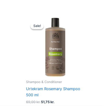
Original
Current
price
price
Sale!
Sale!
was:
is:
69,00 kr..
51,75 kr..
Shampoo & Conditioner
Urtekram Rosemary Shampoo
500 ml
69,00
kr.
51,75
kr.