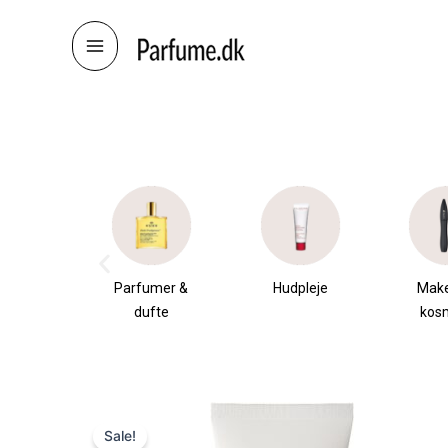
Skip
to
content
æsker
Parfumer &
Hudpleje
Mak
dufte
kos
Sale!