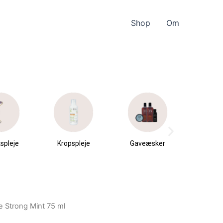
Shop
Om
spleje
Kropspleje
Gaveæsker
Parfu
du
e Strong Mint 75 ml