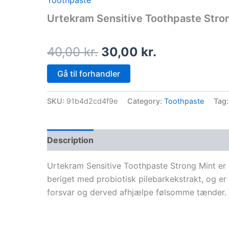
Toothpaste
price
price
Urtekram Sensitive Toothpaste Stro
was:
is:
40,00 kr..
30,00 kr..
40,00
kr.
30,00
kr.
Gå til forhandler
SKU:
91b4d2cd4f9e
Category:
Toothpaste
Tag
Description
Urtekram Sensitive Toothpaste Strong Mint er
beriget med probiotisk pilebarkekstrakt, og er 
forsvar og derved afhjælpe følsomme tænder. 