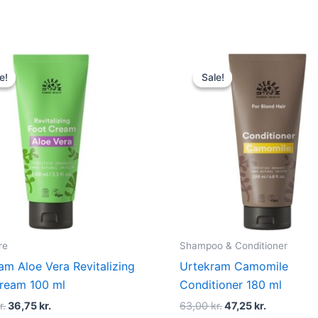
Original
Current
Original
Current
price
price
price
price
e!
e!
Sale!
Sale!
was:
is:
was:
is:
49,00 kr..
36,75 kr..
63,00 kr..
47,25 kr..
re
Shampoo & Conditioner
am Aloe Vera Revitalizing
Urtekram Camomile
ream 100 ml
Conditioner 180 ml
r.
36,75
kr.
63,00
kr.
47,25
kr.