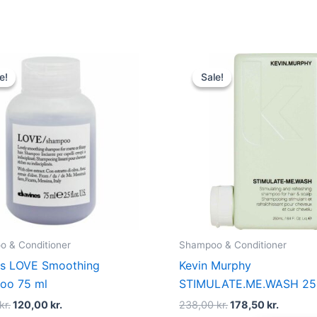
Original
Current
Original
Curren
price
price
price
price
e!
e!
Sale!
Sale!
was:
is:
was:
is:
160,00 kr..
120,00 kr..
238,00 kr..
178,50 k
 & Conditioner
Shampoo & Conditioner
es LOVE Smoothing
Kevin Murphy
oo 75 ml
STIMULATE.ME.WASH 25
kr.
120,00
kr.
238,00
kr.
178,50
kr.