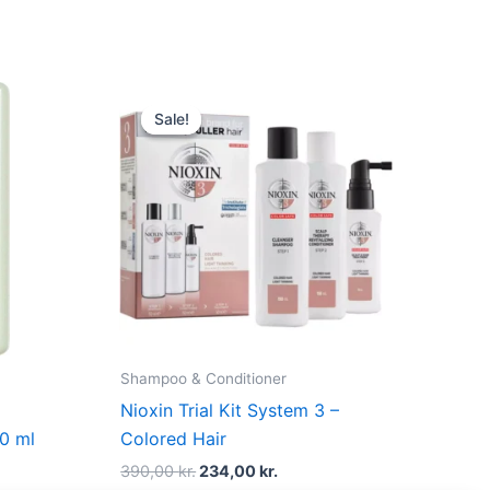
t
Original
Current
price
price
Sale!
Sale!
was:
is:
r..
390,00 kr..
234,00 kr..
Shampoo & Conditioner
Nioxin Trial Kit System 3 –
0 ml
Colored Hair
390,00
kr.
234,00
kr.