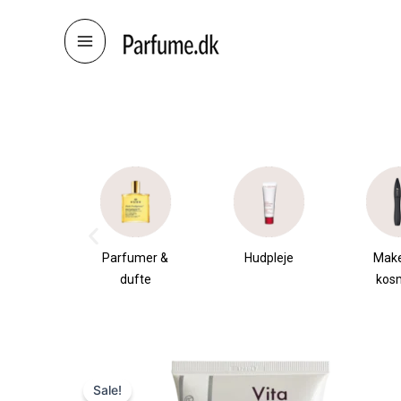
Skip
to
content
æsker
Parfumer &
Hudpleje
Mak
dufte
kos
Sale!