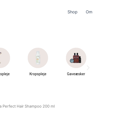
Shop
Om
spleje
Kropspleje
Gaveæsker
Parfu
du
ta Perfect Hair Shampoo 200 ml