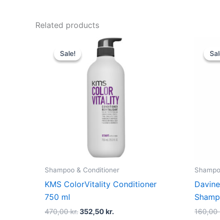
Related products
Original
Current
price
price
Sale!
Sale!
Sal
Sal
was:
is:
470,00 kr..
352,50 kr..
Shampoo & Conditioner
Shampoo
KMS ColorVitality Conditioner
Davin
750 ml
Shamp
470,00
kr.
352,50
kr.
160,00