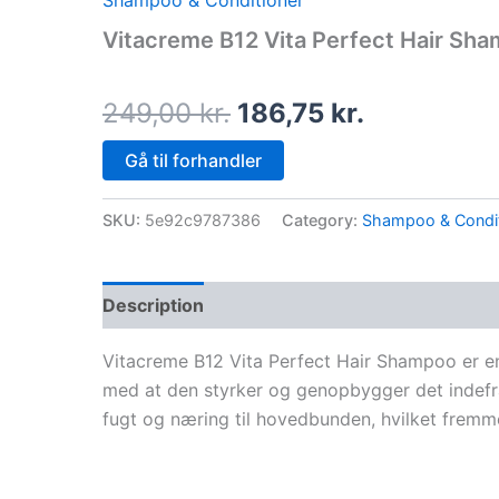
Shampoo & Conditioner
price
price
Vitacreme B12 Vita Perfect Hair Sh
was:
is:
249,00 kr..
186,75 kr..
249,00
kr.
186,75
kr.
Gå til forhandler
SKU:
5e92c9787386
Category:
Shampoo & Condit
Description
Vitacreme B12 Vita Perfect Hair Shampoo er en
med at den styrker og genopbygger det indefr
fugt og næring til hovedbunden, hvilket frem