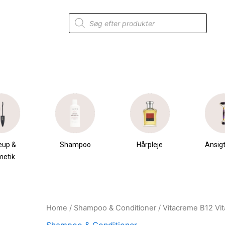
Products
search
eup &
Shampoo
Hårpleje
Ansigt
metik
Home
/
Shampoo & Conditioner
/ Vitacreme B12 Vi
Original
Current