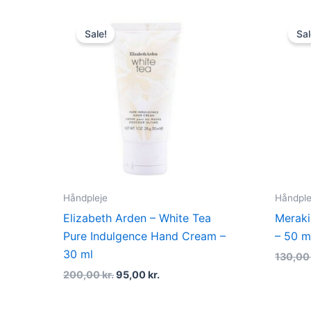
Original
Current
price
price
Sale!
Sal
was:
is:
200,00 kr..
95,00 kr..
Håndpleje
Håndple
Elizabeth Arden – White Tea
Meraki
Pure Indulgence Hand Cream –
– 50 m
30 ml
130,0
200,00
kr.
95,00
kr.