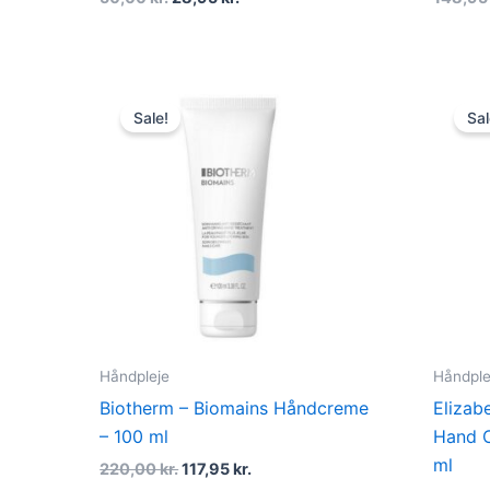
Original
Current
price
price
Sale!
Sal
was:
is:
220,00 kr..
117,95 kr..
Håndpleje
Håndple
Biotherm – Biomains Håndcreme
Elizab
– 100 ml
Hand 
ml
220,00
kr.
117,95
kr.