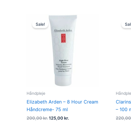
Original
Current
price
price
Sale!
Sal
was:
is:
200,00 kr..
125,00 kr..
Håndpleje
Håndple
Elizabeth Arden – 8 Hour Cream
Clarin
Håndcreme- 75 ml
– 100 
200,00
kr.
125,00
kr.
220,0