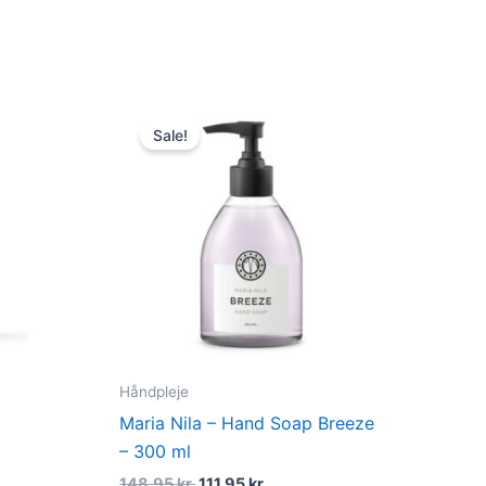
dufte
Original
Current
price
price
Sale!
was:
is:
.
148,95 kr..
111,95 kr..
Håndpleje
Maria Nila – Hand Soap Breeze
– 300 ml
148,95
kr.
111,95
kr.