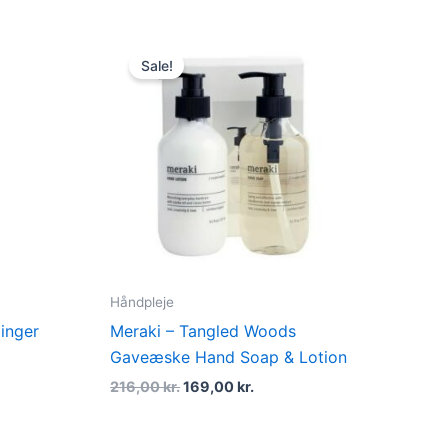
Original
Current
price
price
Sale!
was:
is:
..
216,00 kr..
169,00 kr..
Håndpleje
inger
Meraki – Tangled Woods
Gaveæske Hand Soap & Lotion
216,00
kr.
169,00
kr.