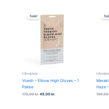
Original
Current
price
price
Sale!
Sal
was:
is:
175,00 kr..
49,00 kr..
Håndpleje
Håndple
Voesh – Elbow High Gloves – 1
Meraki
Pakke
Haze –
175,00
kr.
49,00
kr.
150,0