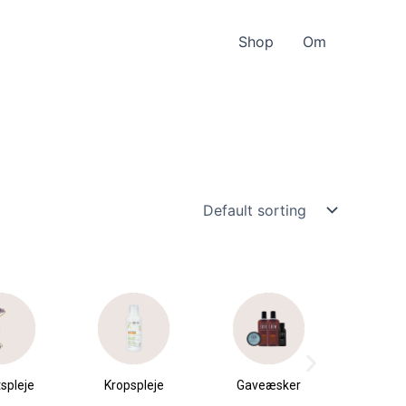
Shop
Om
pleje
Gaveæsker
Parfumer &
Hudp