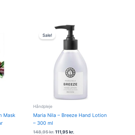
Original
Current
price
price
Sale!
was:
is:
.
148,95 kr..
111,95 kr..
Håndpleje
m Mask
Maria Nila – Breeze Hand Lotion
ar
– 300 ml
148,95
kr.
111,95
kr.