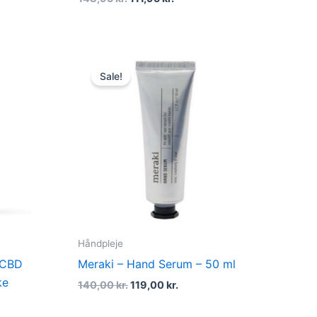
Original
Current
price
price
Sale!
was:
is:
.
140,00 kr..
119,00 kr..
Håndpleje
 CBD
Meraki – Hand Serum – 50 ml
ke
140,00
kr.
119,00
kr.