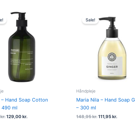
Original
Current
Original
Current
price
price
price
price
e!
Sale!
was:
is:
was:
is:
150,00 kr..
129,00 kr..
148,95 kr..
111,95 kr
je
Håndpleje
 – Hand Soap Cotton
Maria Nila – Hand Soap G
 490 ml
– 300 ml
0
kr.
129,00
kr.
148,95
kr.
111,95
kr.