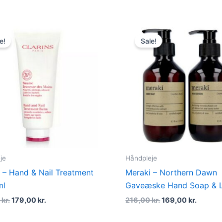
Original
Current
Original
Curren
price
price
price
price
e!
Sale!
was:
is:
was:
is:
220,00 kr..
179,00 kr..
216,00 kr..
169,00 
je
Håndpleje
s – Hand & Nail Treatment
Meraki – Northern Dawn
ml
Gaveæske Hand Soap & L
0
kr.
179,00
kr.
216,00
kr.
169,00
kr.