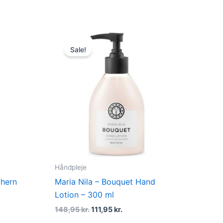
t
Original
Current
price
price
Sale!
was:
is:
r..
148,95 kr..
111,95 kr..
Håndpleje
thern
Maria Nila – Bouquet Hand
Lotion – 300 ml
148,95
kr.
111,95
kr.