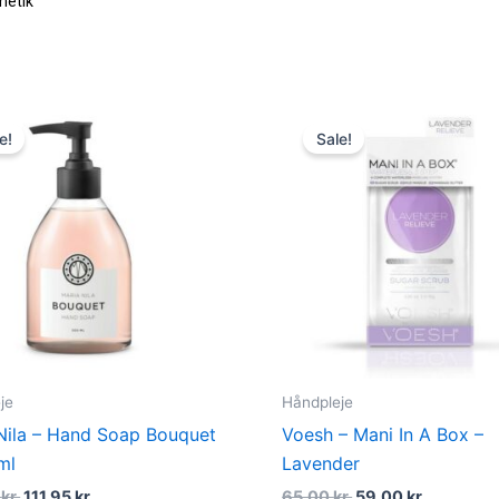
Original
Current
Original
Current
price
price
price
price
e!
Sale!
was:
is:
was:
is:
148,95 kr..
111,95 kr..
65,00 kr..
59,00 kr.
je
Håndpleje
Nila – Hand Soap Bouquet
Voesh – Mani In A Box –
ml
Lavender
5
kr.
111,95
kr.
65,00
kr.
59,00
kr.