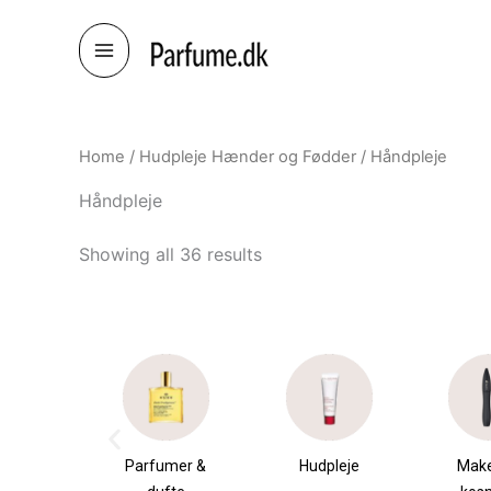
Skip
to
content
Home
/
Hudpleje Hænder og Fødder
/ Håndpleje
Håndpleje
Showing all 36 results
umer &
Hudpleje
Makeup &
Sha