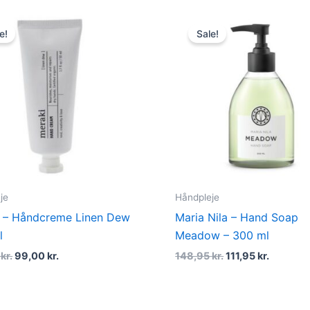
Original
Current
Original
Current
price
price
price
price
e!
Sale!
was:
is:
was:
is:
130,00 kr..
99,00 kr..
148,95 kr..
111,95 kr
je
Håndpleje
 – Håndcreme Linen Dew
Maria Nila – Hand Soap
l
Meadow – 300 ml
0
kr.
99,00
kr.
148,95
kr.
111,95
kr.