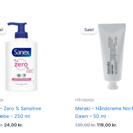
Original
Current
Original
Curren
price
price
price
price
e!
Sale!
was:
is:
was:
is:
29,00 kr..
24,00 kr..
130,00 kr..
119,00 k
je
Håndpleje
– Zero % Sensitive
Meraki – Håndcreme Nor
æbe – 250 ml
Dawn – 50 ml
r.
24,00
kr.
130,00
kr.
119,00
kr.