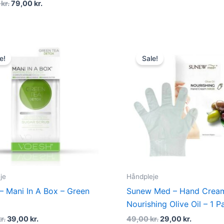
0
kr.
79,00
kr.
Original
Current
Original
Current
price
price
price
price
e!
Sale!
was:
is:
was:
is:
65,00 kr..
39,00 kr..
49,00 kr..
29,00 kr.
je
Håndpleje
– Mani In A Box – Green
Sunew Med – Hand Crea
Nourishing Olive Oil – 1 P
r.
39,00
kr.
49,00
kr.
29,00
kr.