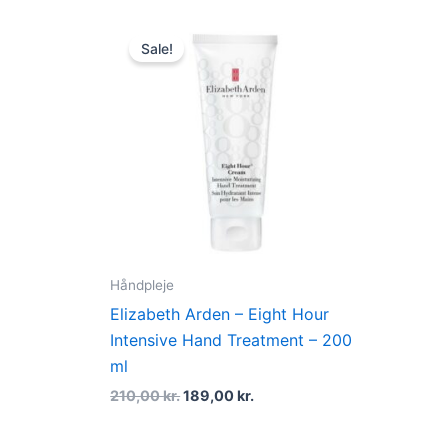
Original
Current
price
price
Sale!
was:
is:
..
210,00 kr..
189,00 kr..
Håndpleje
Elizabeth Arden – Eight Hour
Intensive Hand Treatment – 200
ml
210,00
kr.
189,00
kr.