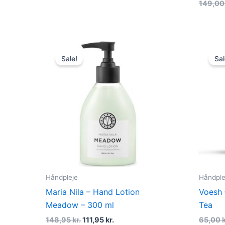
149,0
Original
Current
price
price
Sale!
Sal
was:
is:
148,95 kr..
111,95 kr..
Håndpleje
Håndple
Maria Nila – Hand Lotion
Voesh 
Meadow – 300 ml
Tea
148,95
kr.
111,95
kr.
65,00
k