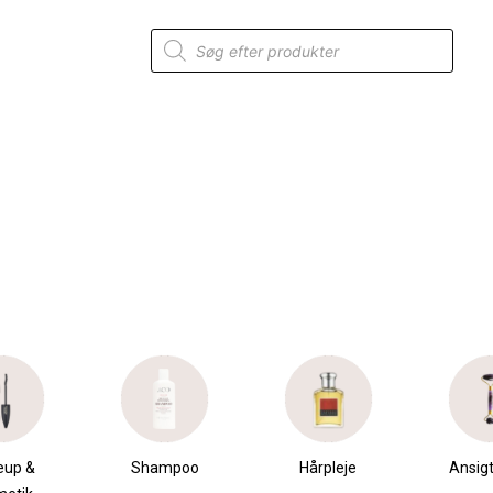
Products
search
mpoo
Hårpleje
Ansigtspleje
Krops