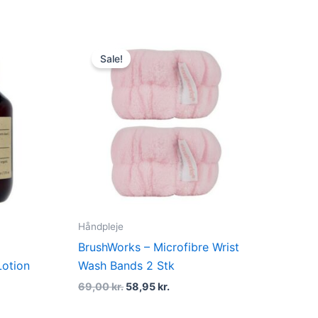
t
Original
Current
price
price
Sale!
was:
is:
kr..
69,00 kr..
58,95 kr..
Håndpleje
BrushWorks – Microfibre Wrist
otion
Wash Bands 2 Stk
69,00
kr.
58,95
kr.