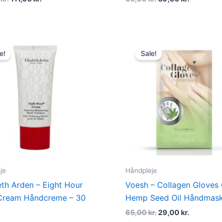
Original
Current
Original
Current
price
price
price
price
e!
Sale!
was:
is:
was:
is:
149,00 kr..
79,00 kr..
65,00 kr..
29,00 kr.
je
Håndpleje
eth Arden – Eight Hour
Voesh – Collagen Gloves
Cream Håndcreme – 30
Hemp Seed Oil Håndmas
65,00
kr.
29,00
kr.