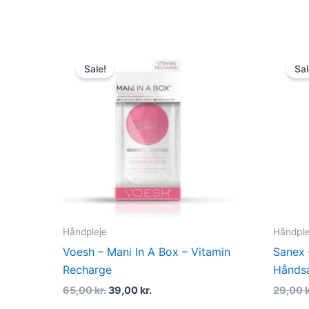
Original
Current
price
price
Sale!
Sal
was:
is:
65,00 kr..
39,00 kr..
Håndpleje
Håndple
Voesh – Mani In A Box – Vitamin
Sanex 
Recharge
Hånds
65,00
kr.
39,00
kr.
29,00
k