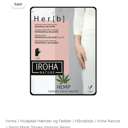
Sale!
price
price
was:
is:
50,00 kr..
28,95 kr..
Home
/
Hudpleje Hænder og Fødder
/
Håndpleje
/ Iroha Nature
– Hand Mask Gloves Intensiv Hemp