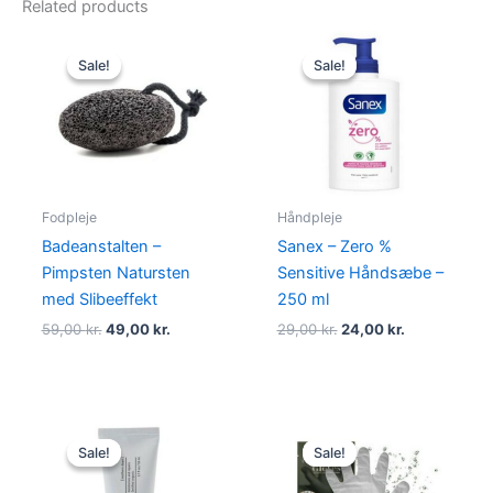
Related products
Original
Current
Original
Current
price
price
price
price
Sale!
Sale!
Sale!
Sale!
was:
is:
was:
is:
59,00 kr..
49,00 kr..
29,00 kr..
24,00 kr..
Fodpleje
Håndpleje
Badeanstalten –
Sanex – Zero %
Pimpsten Natursten
Sensitive Håndsæbe –
med Slibeeffekt
250 ml
59,00
kr.
49,00
kr.
29,00
kr.
24,00
kr.
Original
Current
Original
Current
price
price
price
price
Sale!
Sale!
Sale!
Sale!
was:
is:
was:
is:
130,00 kr..
119,00 kr..
65,00 kr..
49,00 kr..