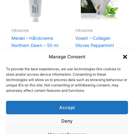
Håndpleje
Håndpleje
Meraki – Håndcreme
Voesh – Collagen
Northern Dawn – 50 ml
Gloves Peppermint
Håndmaske
130,00
kr.
119,00
kr.
Manage Consent
65,00
kr.
49,00
kr.
To provide the best experiences, we use technologies like cookies to
store and/or access device information. Consenting to these
technologies will allow us to process data such as browsing behaviour or
unique IDs on this site. Not consenting or withdrawing consent, may
adversely affect certain features and functions.
Accept
Copyright © 2026
Deny
Shop
Om