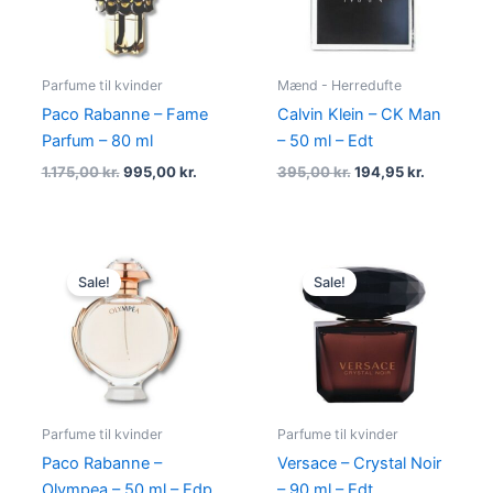
Parfume til kvinder
Mænd - Herredufte
Paco Rabanne – Fame
Calvin Klein – CK Man
Parfum – 80 ml
– 50 ml – Edt
1.175,00
kr.
995,00
kr.
395,00
kr.
194,95
kr.
Original
Current
Original
Current
price
price
price
price
Sale!
Sale!
was:
is:
was:
is:
810,00 kr..
575,00 kr..
795,00 kr..
595,00 kr
Parfume til kvinder
Parfume til kvinder
Paco Rabanne –
Versace – Crystal Noir
Olympea – 50 ml – Edp
– 90 ml – Edt