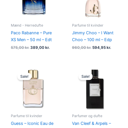
Mænd - Herredufte
Parfume til kvinder
Paco Rabanne – Pure
Jimmy Choo – I Want
XS Men – 50 ml – Edt
Choo – 100 ml – Edp
575,00
kr.
389,00
kr.
960,00
kr.
594,95
kr.
Original
Current
Original
Current
price
price
price
price
Sale!
Sale!
was:
is:
was:
is:
335,00 kr..
279,00 kr..
1.150,00 kr..
949,00 k
Parfume til kvinder
Parfumer og dufte
Guess – Iconic Eau de
Van Cleef & Arpels –