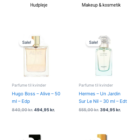
Hudpleje
Makeup & kosmetik
Original
Current
Original
Current
price
price
price
price
Sale!
Sale!
was:
is:
was:
is:
840,00 kr..
494,95 kr..
555,00 kr..
394,95 kr
Parfume til kvinder
Parfume til kvinder
Hugo Boss – Alive – 50
Hermes – Un Jardin
ml – Edp
Sur Le Nil – 30 ml – Edt
840,00
kr.
494,95
kr.
555,00
kr.
394,95
kr.
Original
Current
Original
Current
price
price
price
price