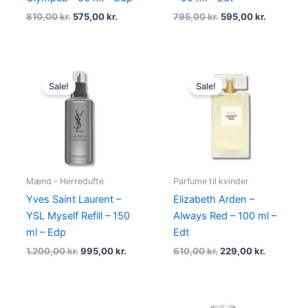
810,00
kr.
575,00
kr.
795,00
kr.
595,00
kr.
Original
Current
Original
Current
price
price
price
price
Sale!
Sale!
was:
is:
was:
is:
1.200,00 kr..
995,00 kr..
610,00 kr..
229,00 kr
Mænd - Herredufte
Parfume til kvinder
Yves Saint Laurent –
Elizabeth Arden –
YSL Myself Refill – 150
Always Red – 100 ml –
ml – Edp
Edt
1.200,00
kr.
995,00
kr.
610,00
kr.
229,00
kr.
Original
Current
Original
Current