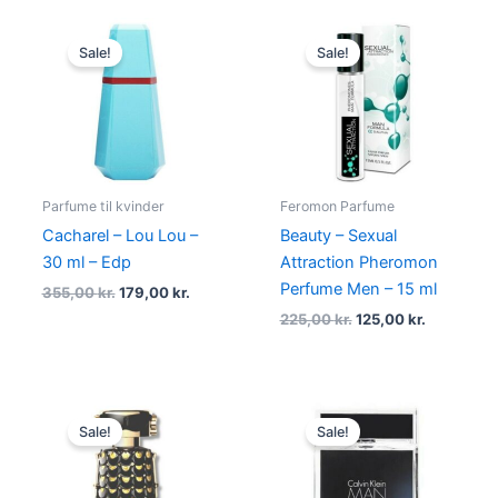
Original
Current
Original
Current
price
price
price
price
Sale!
Sale!
was:
is:
was:
is:
355,00 kr..
179,00 kr..
225,00 kr..
125,00 kr.
Parfume til kvinder
Feromon Parfume
Cacharel – Lou Lou –
Beauty – Sexual
30 ml – Edp
Attraction Pheromon
Perfume Men – 15 ml
355,00
kr.
179,00
kr.
225,00
kr.
125,00
kr.
Original
Current
Original
Current
price
price
price
price
Sale!
Sale!
was:
is:
was:
is:
1.175,00 kr..
995,00 kr..
395,00 kr..
194,95 kr.