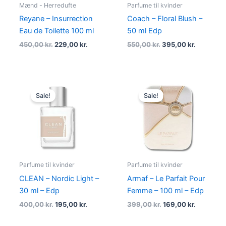
Mænd - Herredufte
Parfume til kvinder
Reyane – Insurrection
Coach – Floral Blush –
Eau de Toilette 100 ml
50 ml Edp
450,00
kr.
229,00
kr.
550,00
kr.
395,00
kr.
Original
Current
Original
Current
price
price
price
price
Sale!
Sale!
was:
is:
was:
is:
400,00 kr..
195,00 kr..
399,00 kr..
169,00 kr
Parfume til kvinder
Parfume til kvinder
CLEAN – Nordic Light –
Armaf – Le Parfait Pour
30 ml – Edp
Femme – 100 ml – Edp
400,00
kr.
195,00
kr.
399,00
kr.
169,00
kr.