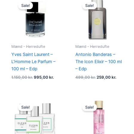
price
price
price
price
Sale!
Sale!
was:
is:
was:
is:
1.150,00 kr..
995,00 kr..
499,00 kr..
259,00 kr
Mænd - Herredufte
Mænd - Herredufte
Yves Saint Laurent –
Antonio Banderas –
L’Homme Le Parfum –
The Icon Elixir – 100 ml
100 ml – Edp
– Edp
1.150,00
kr.
995,00
kr.
499,00
kr.
259,00
kr.
Original
Current
Original
Current
price
price
price
price
Sale!
Sale!
was:
is:
was:
is:
695,00 kr..
498,00 kr..
249,00 kr..
179,00 kr.