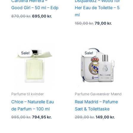
Carolina Herrera –
Dsquared2 – Wood for
Good Girl – 50 ml – Edp
Her Eau de Toilette – 5
ml
870,00
kr.
695,00
kr.
150,00
kr.
79,00
kr.
Original
Current
Original
Current
price
price
price
price
Sale!
Sale!
was:
is:
was:
is:
995,00 kr..
794,95 kr..
299,00 kr..
149,00 kr
Parfume til kvinder
Parfume Gaveæsker Mænd
Chloe – Naturelle Eau
Real Madrid – Pafume
de Parfum – 100 ml
Sæt & Toilettaske
995,00
kr.
794,95
kr.
299,00
kr.
149,00
kr.