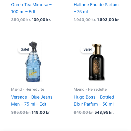
Green Tea Mimosa –
Haltane Eau de Parfum
100 ml – Edt
– 75 ml
380,00
kr.
109,00
kr.
1.940,00
kr.
1.693,00
kr.
Original
Current
Original
Current
price
price
price
price
Sale!
Sale!
was:
is:
was:
is:
395,00 kr..
149,00 kr..
840,00 kr..
548,95 kr
Mænd - Herredufte
Mænd - Herredufte
Versace – Blue Jeans
Hugo Boss – Bottled
Men – 75 ml – Edt
Elixir Parfum – 50 ml
395,00
kr.
149,00
kr.
840,00
kr.
548,95
kr.