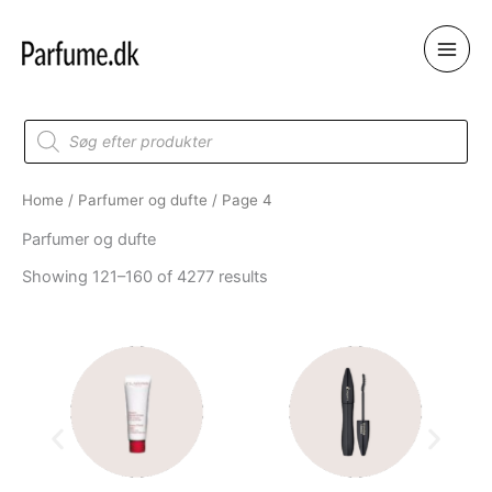
Skip
to
content
Products
search
Home
/
Parfumer og dufte
/ Page 4
Parfumer og dufte
Showing 121–160 of 4277 results