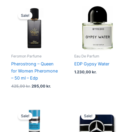
Original
Current
price
price
Sale!
was:
is:
425,00 kr..
295,00 kr..
Feromon Parfume
Eau De Parfum
Pherostrong – Queen
EDP Gypsy Water
for Women Pheromone
1.230,00
kr.
– 50 ml – Edp
425,00
kr.
295,00
kr.
Original
Current
Original
Current
price
price
price
price
Sale!
Sale!
was:
is:
was:
is:
1.195,00 kr..
795,00 kr..
545,00 kr..
298,95 kr