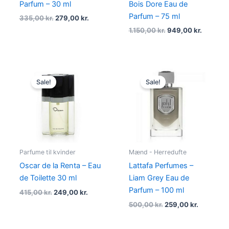
Parfum – 30 ml
Bois Dore Eau de
Parfum – 75 ml
335,00
kr.
279,00
kr.
1.150,00
kr.
949,00
kr.
Original
Current
Original
Current
price
price
price
price
Sale!
Sale!
was:
is:
was:
is:
415,00 kr..
249,00 kr..
500,00 kr..
259,00 kr
Parfume til kvinder
Mænd - Herredufte
Oscar de la Renta – Eau
Lattafa Perfumes –
de Toilette 30 ml
Liam Grey Eau de
Parfum – 100 ml
415,00
kr.
249,00
kr.
500,00
kr.
259,00
kr.