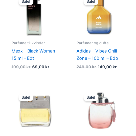
Sale!
Sale!
was:
is:
was:
is:
199,00 kr..
69,00 kr..
249,00 kr..
149,00 kr
Parfume til kvinder
Parfumer og dufte
Mexx – Black Woman –
Adidas – Vibes Chill
15 ml – Edt
Zone – 100 ml – Edp
199,00
kr.
69,00
kr.
249,00
kr.
149,00
kr.
Original
Current
Original
Current
price
price
price
price
Sale!
Sale!
was:
is:
was:
is:
450,00 kr..
229,00 kr..
550,00 kr..
395,00 kr