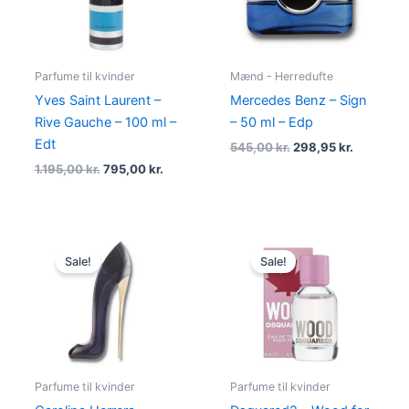
Parfume til kvinder
Mænd - Herredufte
Yves Saint Laurent –
Mercedes Benz – Sign
Rive Gauche – 100 ml –
– 50 ml – Edp
Edt
545,00
kr.
298,95
kr.
1.195,00
kr.
795,00
kr.
Original
Current
Original
Current
price
price
price
price
Sale!
Sale!
was:
is:
was:
is:
870,00 kr..
695,00 kr..
150,00 kr..
79,00 kr..
Parfume til kvinder
Parfume til kvinder