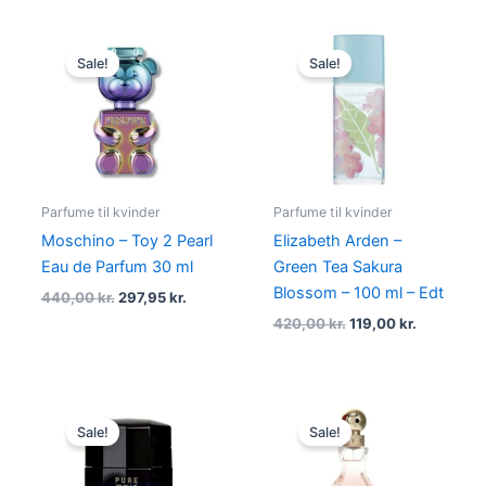
Original
Current
Original
Current
price
price
price
price
Sale!
Sale!
was:
is:
was:
is:
440,00 kr..
297,95 kr..
420,00 kr..
119,00 kr.
Parfume til kvinder
Parfume til kvinder
Moschino – Toy 2 Pearl
Elizabeth Arden –
Eau de Parfum 30 ml
Green Tea Sakura
Blossom – 100 ml – Edt
440,00
kr.
297,95
kr.
420,00
kr.
119,00
kr.
Original
Current
Original
Current
price
price
price
price
Sale!
Sale!
was:
is:
was:
is:
575,00 kr..
389,00 kr..
960,00 kr..
594,95 kr