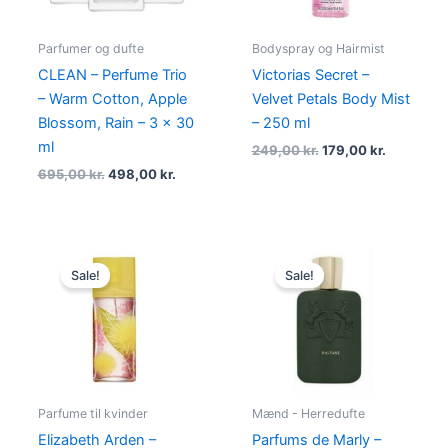
Parfumer og dufte
Bodyspray og Hairmist
CLEAN – Perfume Trio
Victorias Secret –
– Warm Cotton, Apple
Velvet Petals Body Mist
Blossom, Rain – 3 x 30
– 250 ml
ml
249,00
kr.
179,00
kr.
695,00
kr.
498,00
kr.
Original
Current
Original
Curre
price
price
price
price
Sale!
Sale!
was:
is:
was:
is:
380,00 kr..
109,00 kr..
1.940,00 kr..
1.693,
Parfume til kvinder
Mænd - Herredufte
Elizabeth Arden –
Parfums de Marly –