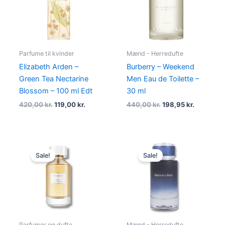
Parfume til kvinder
Mænd - Herredufte
Elizabeth Arden –
Burberry – Weekend
Green Tea Nectarine
Men Eau de Toilette –
Blossom – 100 ml Edt
30 ml
420,00
kr.
119,00
kr.
440,00
kr.
198,95
kr.
Original
Current
Original
Current
price
price
price
price
Sale!
Sale!
was:
is:
was:
is:
1.380,00 kr..
795,00 kr..
595,00 kr..
375,00 kr
Parfumer og dufte
Mænd - Herredufte