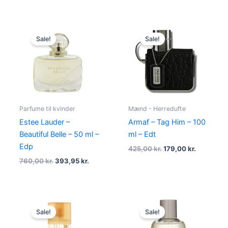
Original
Current
Original
Current
price
price
price
price
Sale!
Sale!
was:
is:
was:
is:
760,00 kr..
393,95 kr..
425,00 kr..
179,00 kr.
Parfume til kvinder
Mænd - Herredufte
Estee Lauder –
Armaf – Tag Him – 100
Beautiful Belle – 50 ml –
ml – Edt
Edp
425,00
kr.
179,00
kr.
760,00
kr.
393,95
kr.
Original
Current
Original
Current
price
price
price
price
Sale!
Sale!
was:
is:
was:
is:
420,00 kr..
119,00 kr..
440,00 kr..
198,95 kr.