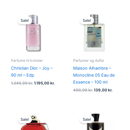
Original
Current
Original
Current
price
price
price
price
Sale!
Sale!
was:
is:
was:
is:
1.240,00 kr..
1.195,00 kr..
400,00 kr..
139,00 kr
Parfume til kvinder
Parfumer og dufte
Christian Dior – Joy –
Maison Alhambra –
90 ml – Edp
Monocline 05 Eau de
Essence – 100 ml
1.240,00
kr.
1.195,00
kr.
400,00
kr.
139,00
kr.
Original
Current
Original
Current
price
price
price
price
Sale!
Sale!
was:
is:
was:
is:
385,00 kr..
249,00 kr..
400,00 kr..
129,00 kr.