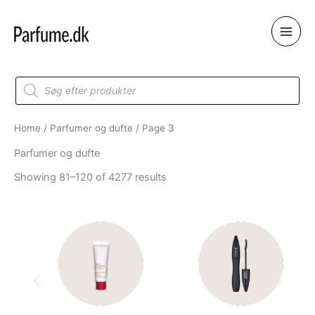
Skip
to
content
Products
search
Home
/
Parfumer og dufte
/ Page 3
Parfumer og dufte
Showing 81–120 of 4277 results