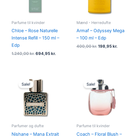
Parfume til kvinder
Mænd - Herredufte
Chloe – Rose Naturelle
Armaf – Odyssey Mega
Intense Refill – 150 ml –
– 100 ml – Edp
Edp
400,00
kr.
198,95
kr.
1.240,00
kr.
694,95
kr.
Original
Current
Original
Current
price
price
price
price
Sale!
Sale!
was:
is:
was:
is:
4.130,00 kr..
2.495,00 kr..
550,00 kr..
395,00 kr
Parfumer og dufte
Parfume til kvinder
Nishane – Mana Extrait
Coach – Floral Blush –