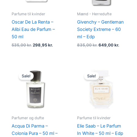
Parfume til kvinder
Mænd - Herredufte
Oscar De La Renta –
Givenchy – Gentleman
Alibi Eau de Parfum –
Society Extreme – 60
50 ml
ml – Edp
535,00
kr.
298,95
kr.
835,00
kr.
649,00
kr.
Original
Current
Original
Current
price
price
price
price
Sale!
Sale!
was:
is:
was:
is:
880,00 kr..
595,00 kr..
800,00 kr..
449,00 k
Parfumer og dufte
Parfume til kvinder
Acqua Di Parma –
Elie Saab – Le Parfum
Colonia Pura – 50 ml –
In White – 50 ml – Edp