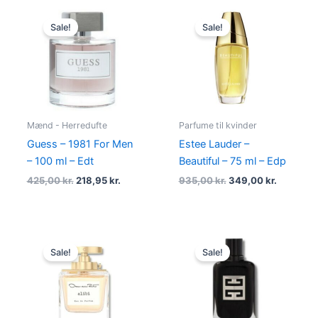
Original
Current
Original
Current
price
price
price
price
Sale!
Sale!
was:
is:
was:
is:
425,00 kr..
218,95 kr..
935,00 kr..
349,00 kr
Mænd - Herredufte
Parfume til kvinder
Guess – 1981 For Men
Estee Lauder –
– 100 ml – Edt
Beautiful – 75 ml – Edp
425,00
kr.
218,95
kr.
935,00
kr.
349,00
kr.
Original
Current
Original
Current
price
price
price
price
Sale!
Sale!
was:
is:
was:
is:
535,00 kr..
298,95 kr..
835,00 kr..
649,00 kr