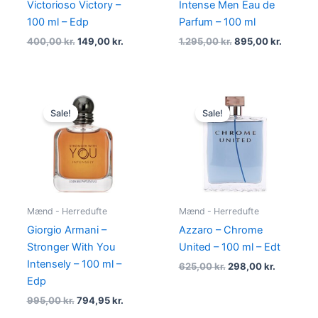
Victorioso Victory –
Intense Men Eau de
100 ml – Edp
Parfum – 100 ml
400,00
kr.
149,00
kr.
1.295,00
kr.
895,00
kr.
Original
Current
Original
Current
price
price
price
price
Sale!
Sale!
was:
is:
was:
is:
995,00 kr..
794,95 kr..
625,00 kr..
298,00 kr
Mænd - Herredufte
Mænd - Herredufte
Giorgio Armani –
Azzaro – Chrome
Stronger With You
United – 100 ml – Edt
Intensely – 100 ml –
625,00
kr.
298,00
kr.
Edp
995,00
kr.
794,95
kr.