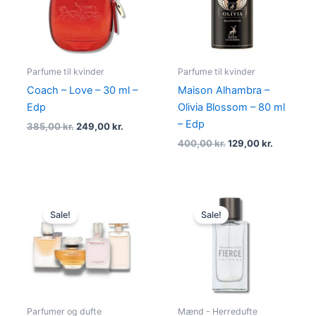
Parfume til kvinder
Parfume til kvinder
Coach – Love – 30 ml –
Maison Alhambra –
Edp
Olivia Blossom – 80 ml
– Edp
385,00
kr.
249,00
kr.
400,00
kr.
129,00
kr.
Original
Current
Original
Current
price
price
price
price
Sale!
Sale!
was:
is:
was:
is:
498,95 kr..
479,00 kr..
1.010,00 kr..
694,95 k
Parfumer og dufte
Mænd - Herredufte