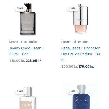
Original
Current
Original
Current
price
price
price
price
Sale!
Sale!
was:
is:
was:
is:
410,00 kr..
228,95 kr..
300,00 kr..
179,00 kr.
Mænd - Herredufte
Parfume til kvinder
Jimmy Choo – Man –
Pepe Jeans – Bright for
30 ml – Edt
Her Eau de Parfum – 30
ml
410,00
kr.
228,95
kr.
300,00
kr.
179,00
kr.
Original
Current
Original
Curre
price
price
price
price
Sale!
Sale!
was:
is:
was:
is:
400,00 kr..
195,00 kr..
2.050,00 kr..
1.895,