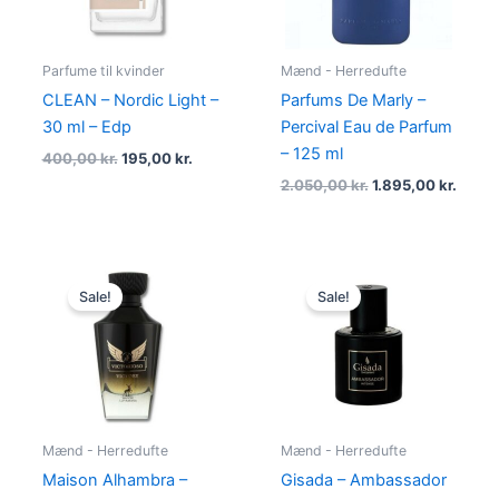
Parfume til kvinder
Mænd - Herredufte
CLEAN – Nordic Light –
Parfums De Marly –
30 ml – Edp
Percival Eau de Parfum
– 125 ml
400,00
kr.
195,00
kr.
2.050,00
kr.
1.895,00
kr.
Original
Current
Original
Current
price
price
price
price
Sale!
Sale!
was:
is:
was:
is:
400,00 kr..
149,00 kr..
1.295,00 kr..
895,00 k
Mænd - Herredufte
Mænd - Herredufte
Maison Alhambra –
Gisada – Ambassador