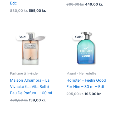
Edc
800,00
kr.
449,00
kr.
880,00
kr.
595,00
kr.
Original
Current
Original
Current
price
price
price
price
Sale!
Sale!
was:
is:
was:
is:
400,00 kr..
139,00 kr..
295,00 kr..
195,00 kr.
Parfume til kvinder
Mænd - Herredufte
Maison Alhambra – La
Hollister – Feelin Good
Vivacité (La Vita Bella)
For Him – 30 ml – Edt
Eau De Parfum – 100 ml
295,00
kr.
195,00
kr.
400,00
kr.
139,00
kr.