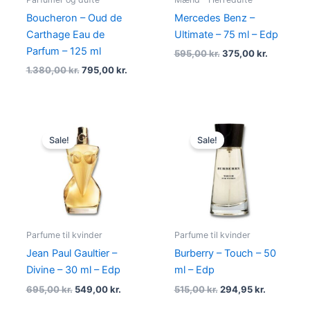
Boucheron – Oud de
Mercedes Benz –
Carthage Eau de
Ultimate – 75 ml – Edp
Parfum – 125 ml
595,00
kr.
375,00
kr.
1.380,00
kr.
795,00
kr.
Original
Current
Original
Current
price
price
price
price
Sale!
Sale!
was:
is:
was:
is:
695,00 kr..
549,00 kr..
515,00 kr..
294,95 kr.
Parfume til kvinder
Parfume til kvinder
Jean Paul Gaultier –
Burberry – Touch – 50
Divine – 30 ml – Edp
ml – Edp
695,00
kr.
549,00
kr.
515,00
kr.
294,95
kr.