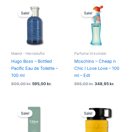
Original
Current
Original
Current
price
price
price
price
Sale!
Sale!
was:
is:
was:
is:
800,00 kr..
595,00 kr..
595,00 kr..
348,95 kr
Mænd - Herredufte
Parfume til kvinder
Hugo Boss – Bottled
Moschino – Cheap n
Pacific Eau de Toilette –
Chic I Love Love – 100
100 ml
ml – Edt
800,00
kr.
595,00
kr.
595,00
kr.
348,95
kr.
Original
Current
Original
Current
price
price
price
price
Sale!
Sale!
was:
is:
was:
is:
1.240,00 kr..
694,95 kr..
400,00 kr..
198,95 kr.