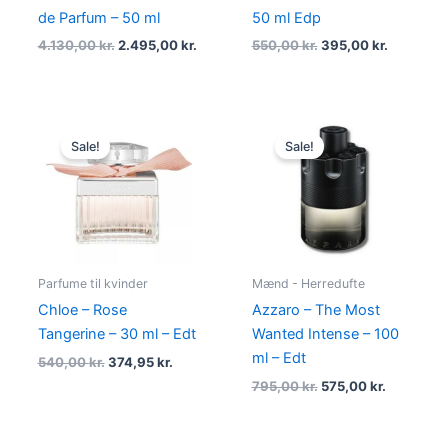
de Parfum – 50 ml
50 ml Edp
4.130,00
kr.
2.495,00
kr.
550,00
kr.
395,00
kr.
Original
Current
Original
Current
price
price
price
price
Sale!
Sale!
was:
is:
was:
is:
540,00 kr..
374,95 kr..
795,00 kr..
575,00 kr.
Parfume til kvinder
Mænd - Herredufte
Chloe – Rose
Azzaro – The Most
Tangerine – 30 ml – Edt
Wanted Intense – 100
ml – Edt
540,00
kr.
374,95
kr.
795,00
kr.
575,00
kr.