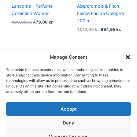
Lancome – Perfume
Abercrombie & Fitch –
Collection Women
Fierce Eau de Cologne
200 ml
498,95
kr.
479,00
kr.
1.010,00
kr.
694,95
kr.
Manage Consent
←
1
2
3
4
5
6
…
To provide the best experiences, we use technologies like cookies to
105
106
107
→
store and/or access device information. Consenting to these
technologies will allow us to process data such as browsing behaviour or
unique IDs on this site. Not consenting or withdrawing consent, may
adversely affect certain features and functions.
Accept
Copyright © 2026
Deny
Shop
Om
View preferences