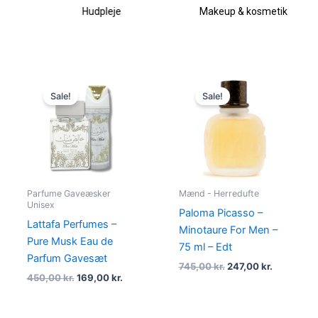
Hudpleje
Makeup & kosmetik
Original
Current
Original
Current
price
price
price
price
Sale!
Sale!
was:
is:
was:
is:
450,00 kr..
169,00 kr..
745,00 kr..
247,00 kr.
Parfume Gaveæsker
Mænd - Herredufte
Unisex
Paloma Picasso –
Lattafa Perfumes –
Minotaure For Men –
Pure Musk Eau de
75 ml – Edt
Parfum Gavesæt
745,00
kr.
247,00
kr.
450,00
kr.
169,00
kr.