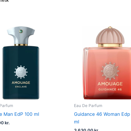
 Parfum
Eau De Parfum
e Man EdP 100 ml
Guidance 46 Woman Edp
ml
00
kr.
3.630,00
kr.