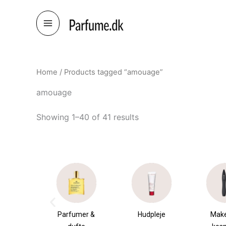
Skip
to
content
Home
/ Products tagged “amouage”
amouage
Showing 1–40 of 41 results
umer &
Hudpleje
Makeup &
Sha