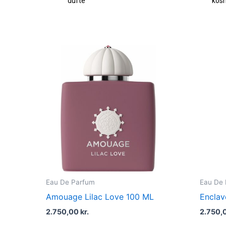
fte
kosmetik
Eau De Parfum
Eau De
Amouage Lilac Love 100 ML
Enclav
2.750,00
kr.
2.750,