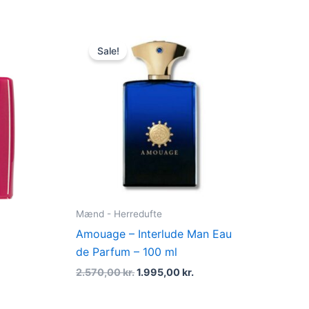
Original
Current
price
price
Sale!
was:
is:
2.570,00 kr..
1.995,00 kr..
Mænd - Herredufte
Amouage – Interlude Man Eau
de Parfum – 100 ml
2.570,00
kr.
1.995,00
kr.