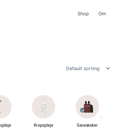
Shop
Om
pleje
Gaveæsker
Parfumer &
Hudp