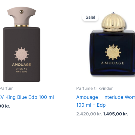
Original
Cu
price
pri
Sale!
was:
is:
2.420,00 kr..
1.4
 Parfum
Parfume til kvinder
V King Blue Edp 100 ml
Amouage – Interlude Wo
100 ml – Edp
00
kr.
2.420,00
kr.
1.495,00
kr.