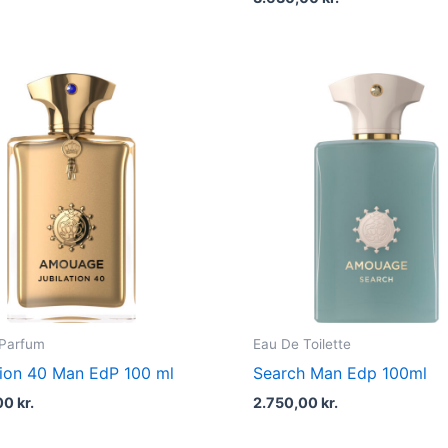
 Parfum
Eau De Toilette
tion 40 Man EdP 100 ml
Search Man Edp 100ml
00
kr.
2.750,00
kr.