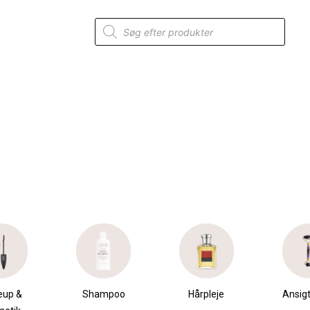
Products
search
mpoo
Hårpleje
Ansigtspleje
Krops