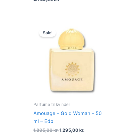
Original
Current
price
price
Sale!
was:
is:
1.895,00 kr..
1.295,00 kr..
Parfume til kvinder
Amouage – Gold Woman – 50
ml – Edp
1.895,00
kr.
1.295,00
kr.