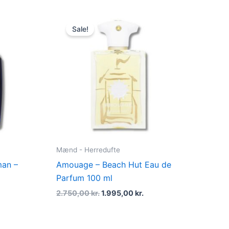
rrent
Original
Current
ce
price
price
Sale!
was:
is:
95,00 kr..
2.750,00 kr..
1.995,00 kr..
Mænd - Herredufte
man –
Amouage – Beach Hut Eau de
Parfum 100 ml
2.750,00
kr.
1.995,00
kr.