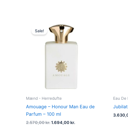
Original
Current
price
price
Sale!
was:
is:
2.570,00 kr..
1.694,00 kr..
Mænd - Herredufte
Eau De
Amouage – Honour Man Eau de
Jubila
Parfum – 100 ml
3.630,
2.570,00
kr.
1.694,00
kr.