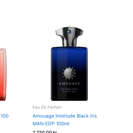
dufte
Eau De Parfum
 100
Amouage Interlude Black Iris
MAN EDP 100ml
2.750,00
kr.