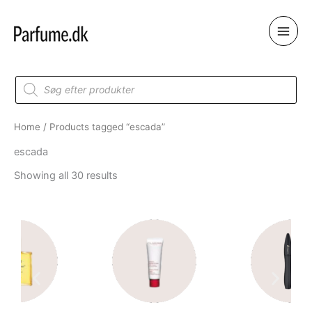
Skip
to
content
Products
search
Home
/ Products tagged “escada”
escada
Showing all 30 results