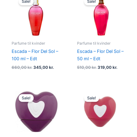
Sale!
Sale!
was:
is:
was:
is:
660,00 kr..
345,00 kr..
510,00 kr..
319,00 kr.
Parfume til kvinder
Parfume til kvinder
Escada – Flor Del Sol –
Escada – Flor Del Sol –
100 ml – Edt
50 ml – Edt
660,00
kr.
345,00
kr.
510,00
kr.
319,00
kr.
Original
Current
Original
Current
price
price
price
price
Sale!
Sale!
was:
is:
was:
is:
795,00 kr..
275,00 kr..
575,00 kr..
179,00 kr.