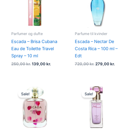
250,00 kr..
139,00 kr..
720,00 kr..
279,00 kr
Parfumer og dufte
Parfume til kvinder
Escada – Brisa Cubana
Escada – Nectar De
Eau de Toilette Travel
Costa Rica – 100 ml –
Spray – 10 ml
Edt
250,00
kr.
139,00
kr.
720,00
kr.
279,00
kr.
Original
Current
Original
Current
price
price
price
price
Sale!
Sale!
was:
is:
was:
is:
680,00 kr..
274,95 kr..
460,00 kr..
235,00 kr