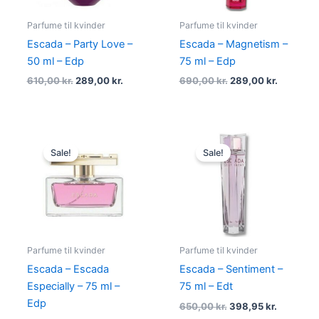
Parfume til kvinder
Parfume til kvinder
Escada – Party Love –
Escada – Magnetism –
50 ml – Edp
75 ml – Edp
610,00
kr.
289,00
kr.
690,00
kr.
289,00
kr.
Original
Current
Original
Current
price
price
price
price
Sale!
Sale!
was:
is:
was:
is:
695,00 kr..
349,00 kr..
650,00 kr..
398,95 kr
Parfume til kvinder
Parfume til kvinder
Escada – Escada
Escada – Sentiment –
Especially – 75 ml –
75 ml – Edt
Edp
650,00
kr.
398,95
kr.