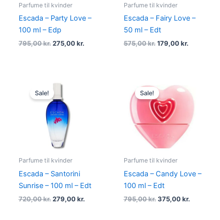
Parfume til kvinder
Parfume til kvinder
Escada – Party Love –
Escada – Fairy Love –
100 ml – Edp
50 ml – Edt
795,00
kr.
275,00
kr.
575,00
kr.
179,00
kr.
Original
Current
Original
Current
price
price
price
price
Sale!
Sale!
was:
is:
was:
is:
720,00 kr..
279,00 kr..
795,00 kr..
375,00 kr
Parfume til kvinder
Parfume til kvinder
Escada – Santorini
Escada – Candy Love –
Sunrise – 100 ml – Edt
100 ml – Edt
720,00
kr.
279,00
kr.
795,00
kr.
375,00
kr.