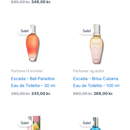
695,00
kr.
349,00
kr.
Original
Current
Original
Current
price
price
price
price
Sale!
Sale!
was:
is:
was:
is:
385,00 kr..
335,00 kr..
690,00 kr..
269,00 kr
Parfume til kvinder
Parfumer og dufte
Escada – Bali Paradise
Escada – Brisa Cubana
Eau de Toilette – 30 ml
Eau de Toilette – 100 ml
385,00
kr.
335,00
kr.
690,00
kr.
269,00
kr.
Original
Current
Original
Current
price
price
price
price
Sale!
Sale!
was:
is:
was:
is: