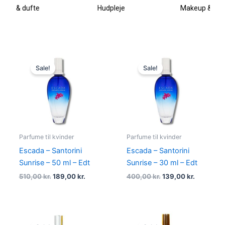
Hudpleje
Makeup & kosmetik
Original
Current
Original
Current
price
price
price
price
Sale!
Sale!
was:
is:
was:
is:
510,00 kr..
189,00 kr..
400,00 kr..
139,00 kr
Parfume til kvinder
Parfume til kvinder
Escada – Santorini
Escada – Santorini
Sunrise – 50 ml – Edt
Sunrise – 30 ml – Edt
510,00
kr.
189,00
kr.
400,00
kr.
139,00
kr.
Original
Current
Original
Current
price
price
price
price