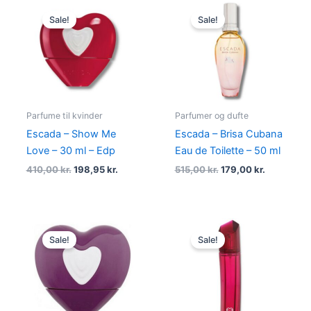
Original
Current
Original
Current
price
price
price
price
Sale!
Sale!
was:
is:
was:
is:
410,00 kr..
198,95 kr..
515,00 kr..
179,00 kr.
Parfume til kvinder
Parfumer og dufte
Escada – Show Me
Escada – Brisa Cubana
Love – 30 ml – Edp
Eau de Toilette – 50 ml
410,00
kr.
198,95
kr.
515,00
kr.
179,00
kr.
Original
Current
Original
Current
price
price
price
price
Sale!
Sale!
was:
is:
was:
is:
610,00 kr..
289,00 kr..
690,00 kr..
289,00 kr