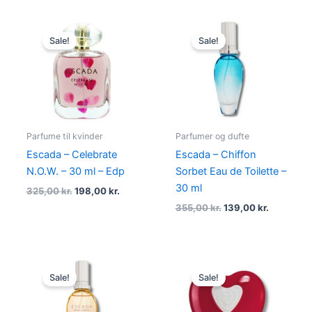
Original
Current
Original
Current
price
price
price
price
Sale!
Sale!
was:
is:
was:
is:
325,00 kr..
198,00 kr..
355,00 kr..
139,00 kr.
Parfume til kvinder
Parfumer og dufte
Escada – Celebrate
Escada – Chiffon
N.O.W. – 30 ml – Edp
Sorbet Eau de Toilette –
30 ml
325,00
kr.
198,00
kr.
355,00
kr.
139,00
kr.
Original
Current
Original
Current
price
price
price
price
Sale!
Sale!
was:
is:
was:
is:
380,00 kr..
189,00 kr..
695,00 kr..
249,00 kr