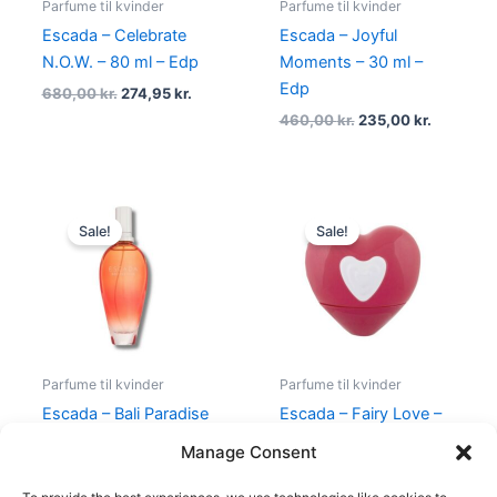
Parfume til kvinder
Parfume til kvinder
Escada – Celebrate
Escada – Joyful
N.O.W. – 80 ml – Edp
Moments – 30 ml –
Edp
680,00
kr.
274,95
kr.
460,00
kr.
235,00
kr.
Original
Current
Original
Current
price
price
price
price
Sale!
Sale!
was:
is:
was:
is:
675,00 kr..
575,00 kr..
390,00 kr..
149,00 kr
Parfume til kvinder
Parfume til kvinder
Escada – Bali Paradise
Escada – Fairy Love –
Eau de Toilette – 100 ml
30 ml – Edt
Manage Consent
675,00
kr.
575,00
kr.
390,00
kr.
149,00
kr.