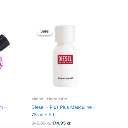
t
Original
Current
price
price
Sale!
Sale!
was:
is:
kr..
345,00 kr..
174,95 kr..
Mænd - Herredufte
l –
Diesel – Plus Plus Masculine –
75 ml – Edt
345,00
kr.
174,95
kr.