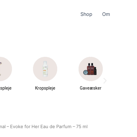
Shop
Om
spleje
Kropspleje
Gaveæsker
Parfu
du
mal – Evoke for Her Eau de Parfum – 75 ml