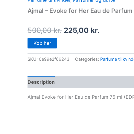
Parfume til kvinder
,
Parfumer og dufte
price
price
Ajmal – Evoke for Her Eau de Parfum 
was:
is:
500,00 kr..
225,00 kr.
500,00
kr.
225,00
kr.
Køb her
SKU:
0e99e2f66243
Categories:
Parfume til kvind
Description
Ajmal Evoke for Her Eau de Parfum 75 ml (ED