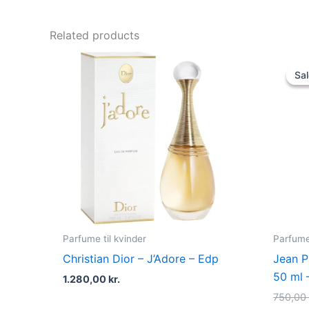
Related products
Sal
Sal
Parfume til kvinder
Parfume 
Christian Dior – J’Adore – Edp
Jean P
50 ml 
1.280,00
kr.
750,0