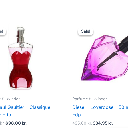
Original
Current
Original
Curren
price
price
price
price
e!
e!
Sale!
Sale!
was:
is:
was:
is:
750,00 kr..
698,00 kr..
495,00 kr..
334,95 
til kvinder
Parfume til kvinder
aul Gaultier – Classique –
Diesel – Loverdose – 50 m
– Edp
Edp
0
kr.
698,00
kr.
495,00
kr.
334,95
kr.