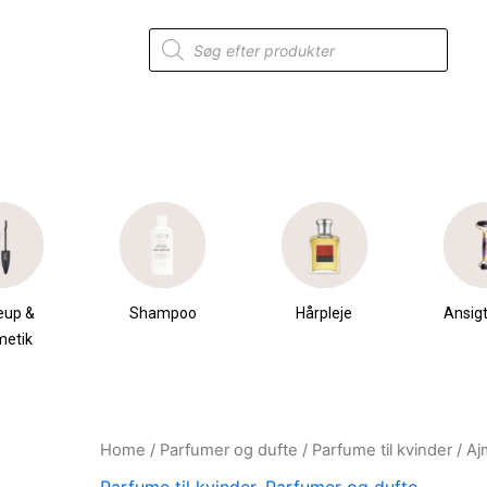
Products
search
eup &
Shampoo
Hårpleje
Ansigt
metik
Home
/
Parfumer og dufte
/
Parfume til kvinder
/ Aj
Original
Current