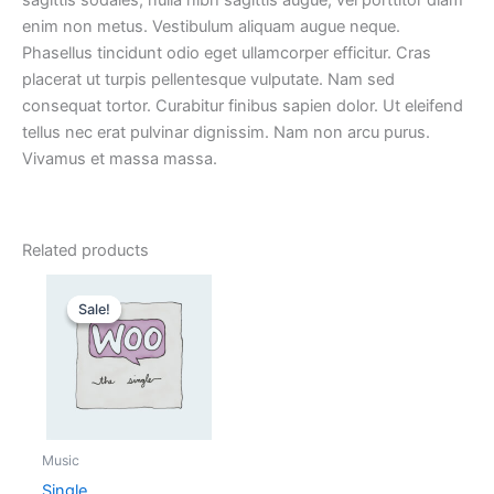
sagittis sodales, nulla nibh sagittis augue, vel porttitor diam
enim non metus. Vestibulum aliquam augue neque.
Phasellus tincidunt odio eget ullamcorper efficitur. Cras
placerat ut turpis pellentesque vulputate. Nam sed
consequat tortor. Curabitur finibus sapien dolor. Ut eleifend
tellus nec erat pulvinar dignissim. Nam non arcu purus.
Vivamus et massa massa.
Related products
Original
Current
price
price
Sale!
Sale!
was:
is:
3,00 kr..
2,00 kr..
Music
Single