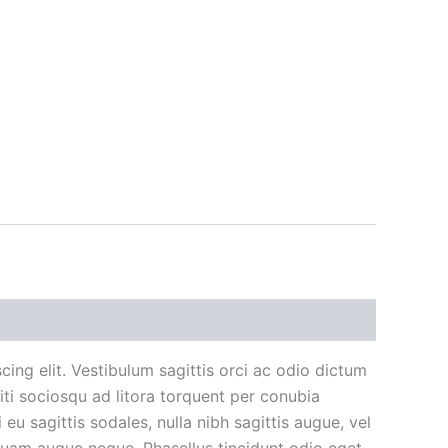
ing elit. Vestibulum sagittis orci ac odio dictum
iti sociosqu ad litora torquent per conubia
eu sagittis sodales, nulla nibh sagittis augue, vel
quam augue neque. Phasellus tincidunt odio eget