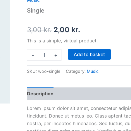
Music
price
price
Single
was:
is:
3,00 kr..
2,00 kr..
3,00
kr.
2,00
kr.
This is a simple, virtual product.
Add to basket
-
+
SKU:
woo-single
Category:
Music
Description
Lorem ipsum dolor sit amet, consectetur adipisc
tincidunt. Donec ut metus leo. Class aptent tac
nostra, per inceptos himenaeos. Sed luctus, dui 
porttitor diam enim non metus. Vestibulum ali