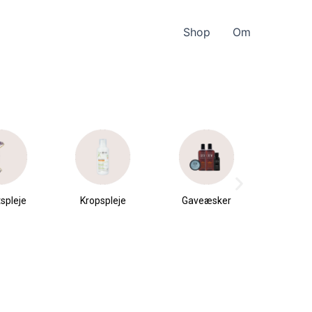
Shop
Om
spleje
Kropspleje
Gaveæsker
Parfu
du