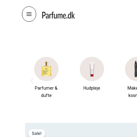
Skip
to
content
æsker
Parfumer &
Hudpleje
Mak
dufte
kos
Sale!