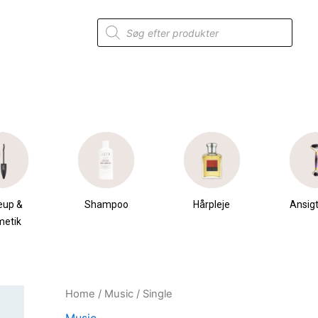
Products
search
eup &
Shampoo
Hårpleje
Ansigt
metik
Single
Home
/
Music
/ Single
Original
Current
quantity