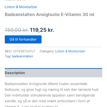
Lotion & Moisturizer
Badeanstalten Ansigtsolie E-Vitamin 30 ml
159,00
kr.
119,25
kr.
Gå til forhandler
SKU:
c076387547c7
Category:
Lotion & Moisturizer
Tag:
badeanstalten
Description
Badeanstalten Ansigtsolie tilfører huden essentielle
fedtsyrer, og giver fugt og næring til selv den tørreste hud.
Den indeholder stimulerende appelsin samt beroligende
kamille, og så er den med stærk antioxidant i form af
vitamin E, som styrker hudens fo