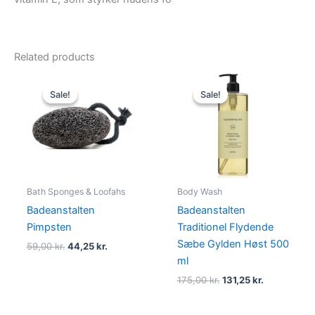
Related products
Original
Current
Original
Current
price
price
price
price
Sale!
Sale!
Sale!
Sale!
was:
is:
was:
is:
59,00 kr..
44,25 kr..
175,00 kr..
131,25 kr..
Bath Sponges & Loofahs
Body Wash
Badeanstalten
Badeanstalten
Pimpsten
Traditionel Flydende
Sæbe Gylden Høst 500
59,00
kr.
44,25
kr.
ml
175,00
kr.
131,25
kr.