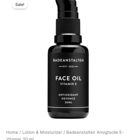
Sale!
price
price
was:
is:
159,00 kr..
119,25 kr..
Home
/
Lotion & Moisturizer
/ Badeanstalten Ansigtsolie E-
Vitamin 30 ml