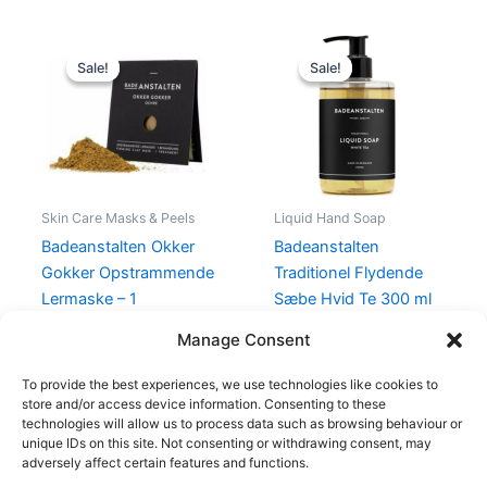
Original
Current
Original
Current
price
price
price
price
Sale!
Sale!
Sale!
Sale!
was:
is:
was:
is:
49,00 kr..
35,00 kr..
119,00 kr..
89,25 kr..
Skin Care Masks & Peels
Liquid Hand Soap
Badeanstalten Okker
Badeanstalten
Gokker Opstrammende
Traditionel Flydende
Lermaske – 1
Sæbe Hvid Te 300 ml
Behandling
119,00
kr.
89,25
kr.
Manage Consent
49,00
kr.
35,00
kr.
To provide the best experiences, we use technologies like cookies to
store and/or access device information. Consenting to these
technologies will allow us to process data such as browsing behaviour or
unique IDs on this site. Not consenting or withdrawing consent, may
adversely affect certain features and functions.