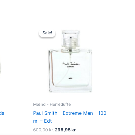
t
Original
Current
price
price
Sale!
Sale!
was:
is:
kr..
600,00 kr..
298,95 kr..
Mænd - Herredufte
ds –
Paul Smith – Extreme Men – 100
ml – Edt
600,00
kr.
298,95
kr.