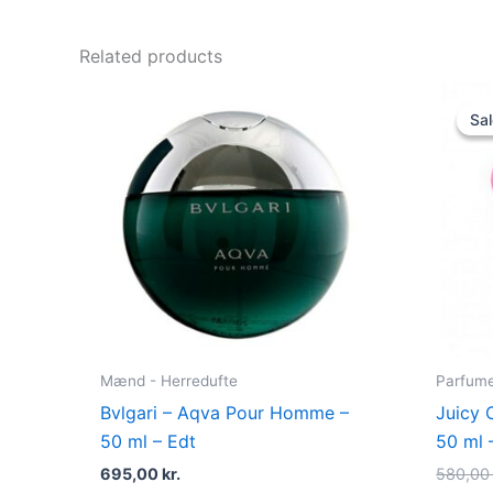
Related products
Sal
Sal
Mænd - Herredufte
Parfume 
Bvlgari – Aqva Pour Homme –
Juicy 
50 ml – Edt
50 ml 
695,00
kr.
580,0