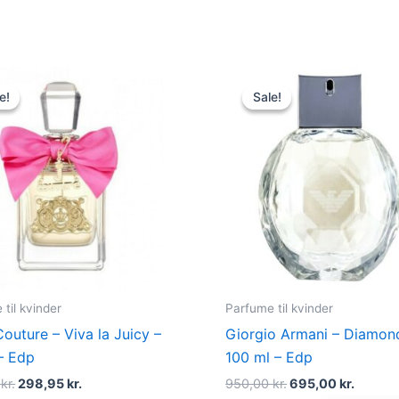
Original
Current
Original
Curren
price
price
price
price
e!
e!
Sale!
Sale!
was:
is:
was:
is:
580,00 kr..
298,95 kr..
950,00 kr..
695,00 
til kvinder
Parfume til kvinder
Couture – Viva la Juicy –
Giorgio Armani – Diamon
– Edp
100 ml – Edp
0
kr.
298,95
kr.
950,00
kr.
695,00
kr.