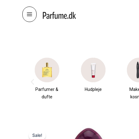
Skip
to
content
æsker
Parfumer &
Hudpleje
Mak
dufte
kos
Sale!