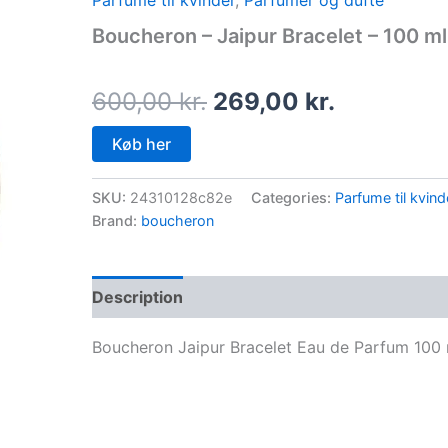
Parfume til kvinder
,
Parfumer og dufte
price
price
Boucheron – Jaipur Bracelet – 100 ml
was:
is:
600,00 kr..
269,00 kr
600,00
kr.
269,00
kr.
Køb her
SKU:
24310128c82e
Categories:
Parfume til kvind
Brand:
boucheron
Description
Boucheron Jaipur Bracelet Eau de Parfum 100 