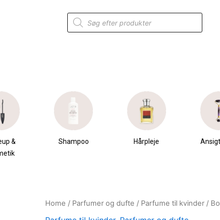
Products
search
eup &
Shampoo
Hårpleje
Ansigt
metik
Home
/
Parfumer og dufte
/
Parfume til kvinder
/ Bo
Original
Current