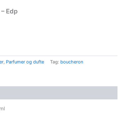
 – Edp
..
er
,
Parfumer og dufte
Tag:
boucheron
ml