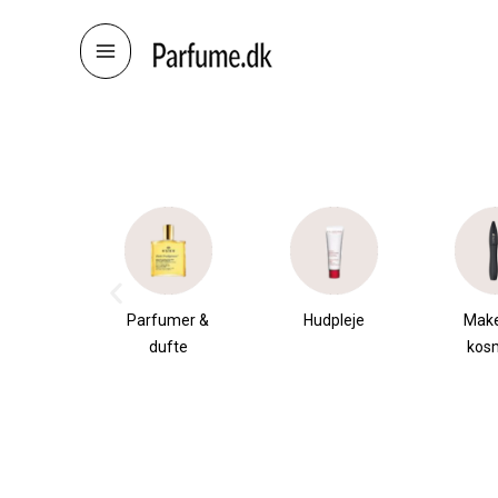
Skip
to
content
æsker
Parfumer &
Hudpleje
Mak
dufte
kos