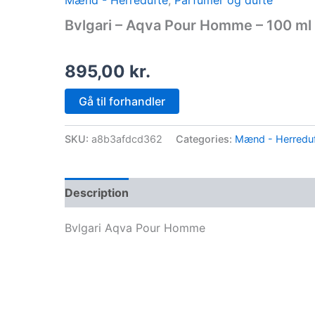
Mænd - Herredufte
,
Parfumer og dufte
Bvlgari – Aqva Pour Homme – 100 ml 
895,00
kr.
Gå til forhandler
SKU:
a8b3afdcd362
Categories:
Mænd - Herredu
Description
Bvlgari Aqva Pour Homme