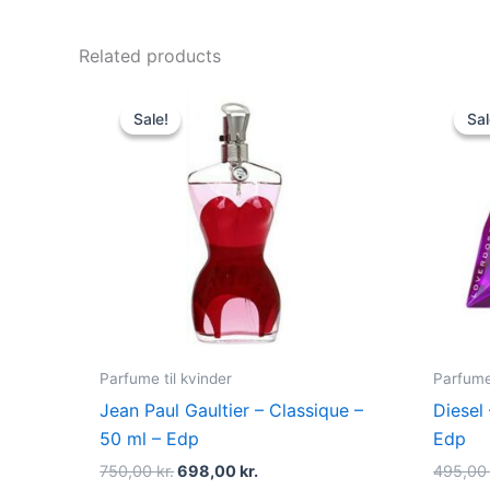
Related products
Original
Current
price
price
Sale!
Sale!
Sal
Sal
was:
is:
750,00 kr..
698,00 kr..
Parfume til kvinder
Parfume 
Jean Paul Gaultier – Classique –
Diesel
50 ml – Edp
Edp
750,00
kr.
698,00
kr.
495,0