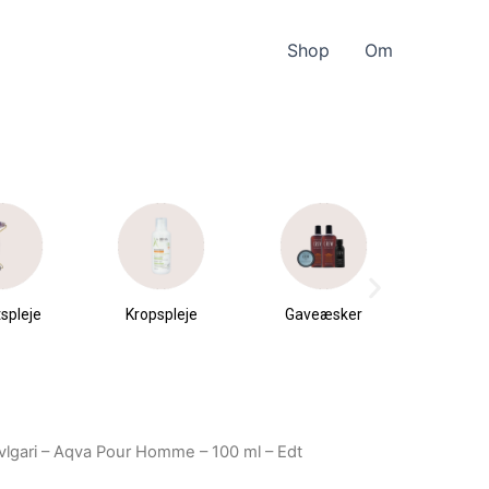
Shop
Om
spleje
Kropspleje
Gaveæsker
Parfu
du
vlgari – Aqva Pour Homme – 100 ml – Edt