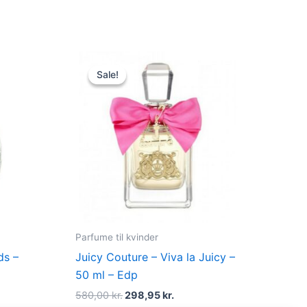
t
Original
Current
price
price
Sale!
Sale!
was:
is:
kr..
580,00 kr..
298,95 kr..
Parfume til kvinder
ds –
Juicy Couture – Viva la Juicy –
50 ml – Edp
580,00
kr.
298,95
kr.