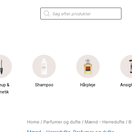
Products
search
eup &
Shampoo
Hårpleje
Ansigt
metik
Home
/
Parfumer og dufte
/
Mænd - Herredufte
/ B