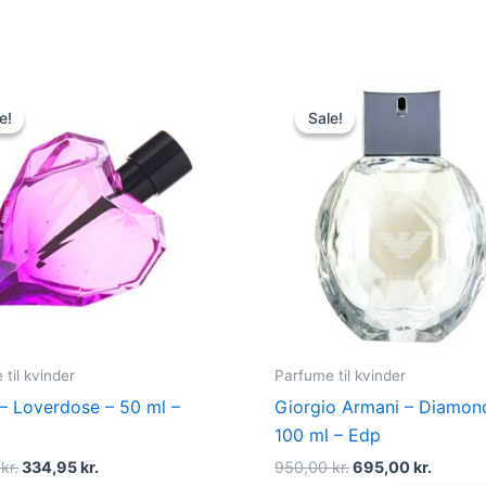
Original
Current
Original
Curren
price
price
price
price
e!
e!
Sale!
Sale!
was:
is:
was:
is:
495,00 kr..
334,95 kr..
950,00 kr..
695,00 
til kvinder
Parfume til kvinder
 – Loverdose – 50 ml –
Giorgio Armani – Diamon
100 ml – Edp
0
kr.
334,95
kr.
950,00
kr.
695,00
kr.