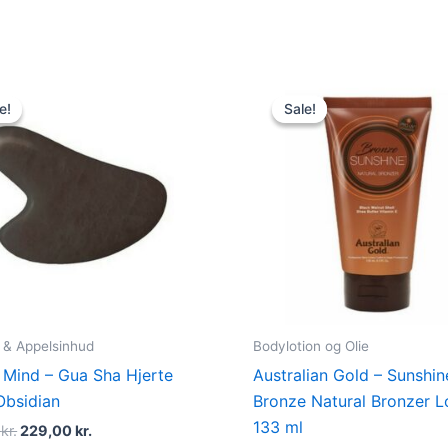
Original
Current
Original
Current
price
price
price
price
e!
e!
Sale!
Sale!
was:
is:
was:
is:
249,00 kr..
229,00 kr..
149,00 kr..
119,00 k
e & Appelsinhud
Bodylotion og Olie
 Mind – Gua Sha Hjerte
Australian Gold – Sunshin
Obsidian
Bronze Natural Bronzer L
133 ml
0
kr.
229,00
kr.