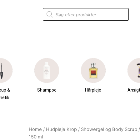
Products
search
eup &
Shampoo
Hårpleje
Ansigt
metik
Home
/
Hudpleje Krop
/
Showergel og Body Scrub
/
Original
Current
150 ml