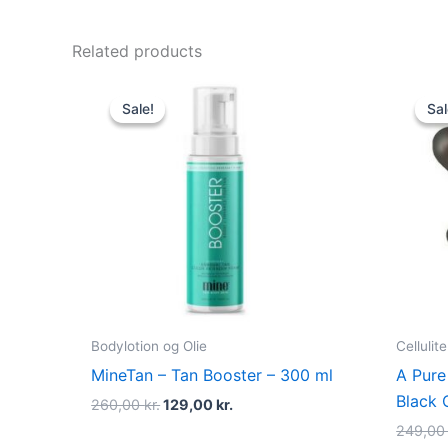
Related products
Original
Current
price
price
Sale!
Sale!
Sal
Sal
was:
is:
260,00 kr..
129,00 kr..
Bodylotion og Olie
Cellulit
MineTan – Tan Booster – 300 ml
A Pure
Black 
260,00
kr.
129,00
kr.
249,0