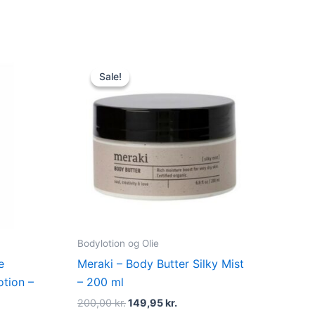
Original
Current
price
price
Sale!
Sale!
was:
is:
r..
200,00 kr..
149,95 kr..
Bodylotion og Olie
e
Meraki – Body Butter Silky Mist
otion –
– 200 ml
200,00
kr.
149,95
kr.