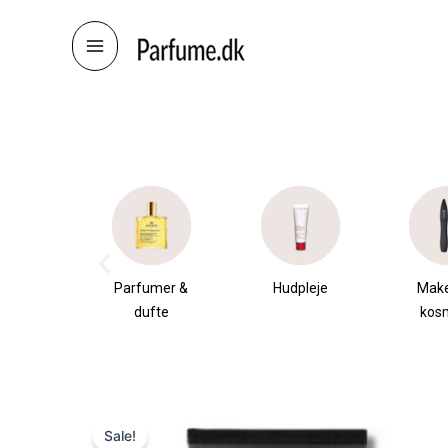
Skip
to
content
æsker
Parfumer &
Hudpleje
Mak
dufte
kos
Sale!