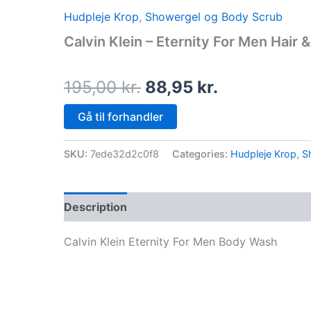
price
price
Hudpleje Krop
,
Showergel og Body Scrub
was:
is:
Calvin Klein – Eternity For Men Hair
195,00 kr..
88,95 kr..
195,00
kr.
88,95
kr.
Gå til forhandler
SKU:
7ede32d2c0f8
Categories:
Hudpleje Krop
,
S
Description
Calvin Klein Eternity For Men Body Wash