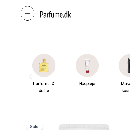
Skip
to
content
æsker
Parfumer &
Hudpleje
Mak
dufte
kos
Sale!