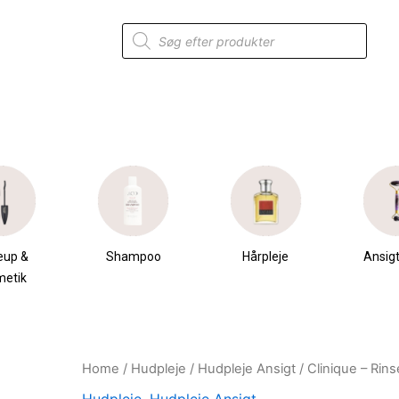
Products
search
eup &
Shampoo
Hårpleje
Ansigt
metik
Home
/
Hudpleje
/
Hudpleje Ansigt
/ Clinique – Rin
Original
Current