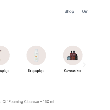
Shop
Om
spleje
Kropspleje
Gaveæsker
Parfu
du
se Off Foaming Cleanser – 150 ml