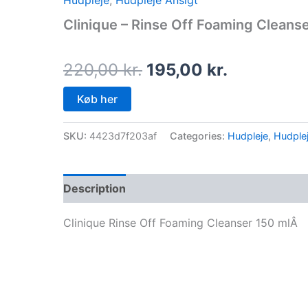
Hudpleje
,
Hudpleje Ansigt
price
price
Clinique – Rinse Off Foaming Cleanse
was:
is:
220,00 kr..
195,00 kr.
220,00
kr.
195,00
kr.
Køb her
SKU:
4423d7f203af
Categories:
Hudpleje
,
Hudplej
Description
Clinique Rinse Off Foaming Cleanser 150 mlÂ