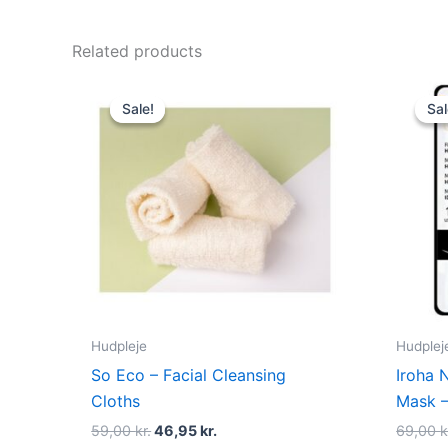
Related products
Original
Current
price
price
Sale!
Sale!
Sal
Sal
was:
is:
59,00 kr..
46,95 kr..
Hudpleje
Hudplej
So Eco – Facial Cleansing
Iroha 
Cloths
Mask –
59,00
kr.
46,95
kr.
69,00
k