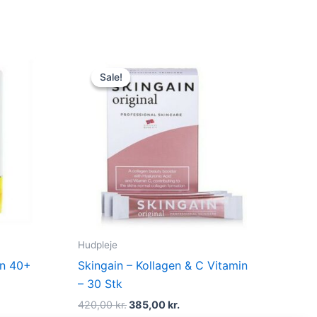
t
Original
Current
price
price
Sale!
Sale!
was:
is:
kr..
420,00 kr..
385,00 kr..
Hudpleje
on 40+
Skingain – Kollagen & C Vitamin
– 30 Stk
420,00
kr.
385,00
kr.