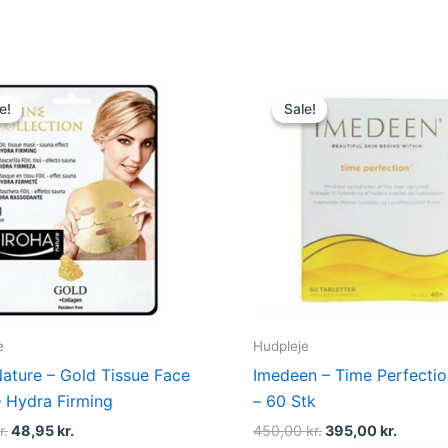
Original
Current
Original
Curren
price
price
price
price
e!
e!
Sale!
Sale!
was:
is:
was:
is:
69,00 kr..
48,95 kr..
450,00 kr..
395,00 
e
Hudpleje
Nature – Gold Tissue Face
Imedeen – Time Perfecti
 Hydra Firming
– 60 Stk
r.
48,95
kr.
450,00
kr.
395,00
kr.