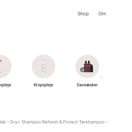
Shop
Om
spleje
Kropspleje
Gaveæsker
Parfu
du
lab – Dry+ Shampoo Refresh & Protect Tørshampoo –