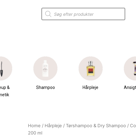
Products
search
eup &
Shampoo
Hårpleje
Ansigt
metik
Home
/
Hårpleje
/
Tørshampoo & Dry Shampoo
/ Co
Original
Current
200 ml