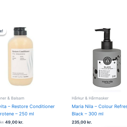
Original
Current
price
price
e!
e!
was:
is:
100,00 kr..
49,00 kr..
oner & Balsam
Hårkur & Hårmasker
ita – Restore Conditioner
Maria Nila – Colour Refre
rotene – 250 ml
Black – 300 ml
kr.
49,00
kr.
235,00
kr.