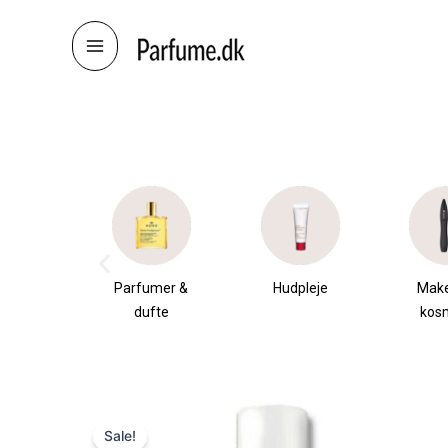
Skip
to
content
æsker
Parfumer &
Hudpleje
Mak
dufte
kos
Sale!