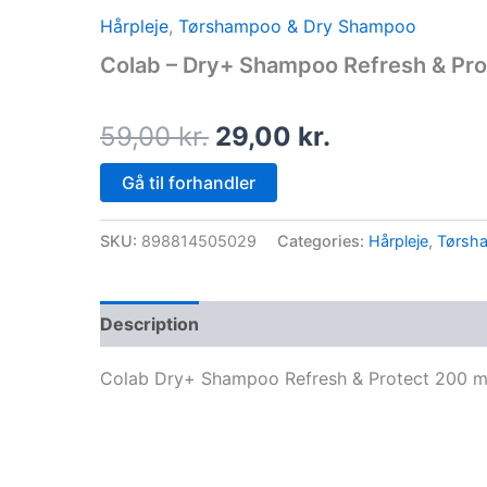
price
price
Hårpleje
,
Tørshampoo & Dry Shampoo
was:
is:
Colab – Dry+ Shampoo Refresh & Pro
59,00 kr..
29,00 kr..
59,00
kr.
29,00
kr.
Gå til forhandler
SKU:
898814505029
Categories:
Hårpleje
,
Tørsh
Description
Colab Dry+ Shampoo Refresh & Protect 200 m