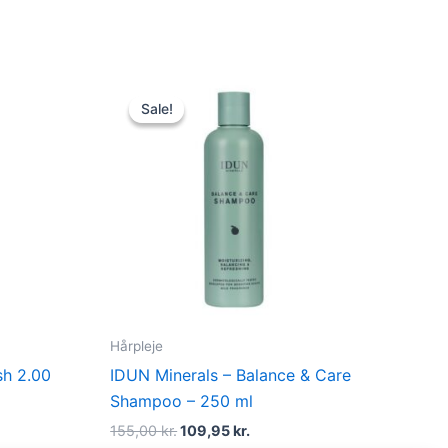
Original
Current
price
price
Sale!
Sale!
was:
is:
155,00 kr..
109,95 kr..
Hårpleje
sh 2.00
IDUN Minerals – Balance & Care
Shampoo – 250 ml
155,00
kr.
109,95
kr.