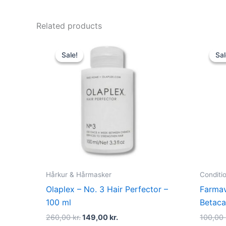
Related products
Original
Current
price
price
Sale!
Sale!
Sal
Sal
was:
is:
260,00 kr..
149,00 kr..
Hårkur & Hårmasker
Conditi
Olaplex – No. 3 Hair Perfector –
Farmav
100 ml
Betaca
260,00
kr.
149,00
kr.
100,00