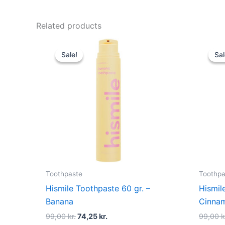
Related products
Original
Current
price
price
Sale!
Sale!
Sal
Sal
was:
is:
99,00 kr..
74,25 kr..
Toothpaste
Toothpa
Hismile Toothpaste 60 gr. –
Hismil
Banana
Cinna
99,00
kr.
74,25
kr.
99,00
k