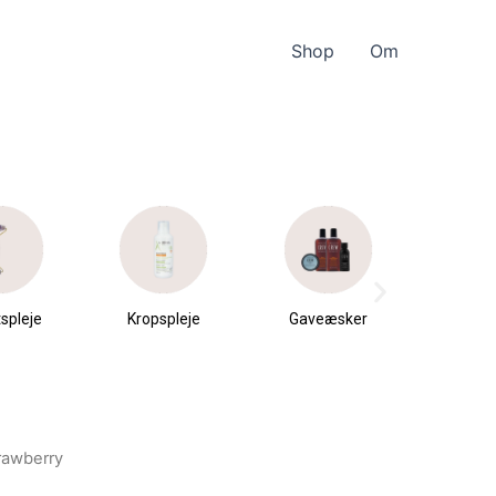
Shop
Om
spleje
Kropspleje
Gaveæsker
Parfu
du
trawberry