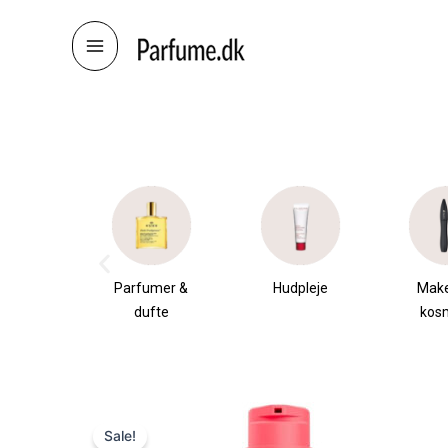
Skip
to
content
æsker
Parfumer &
Hudpleje
Mak
dufte
kos
Sale!