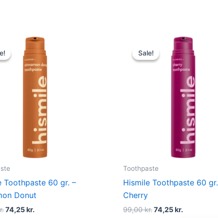
Original
Current
Original
Current
price
price
price
price
e!
e!
Sale!
Sale!
was:
is:
was:
is:
99,00 kr..
74,25 kr..
99,00 kr..
74,25 kr..
ste
Toothpaste
e Toothpaste 60 gr. –
Hismile Toothpaste 60 gr.
mon Donut
Cherry
r.
74,25
kr.
99,00
kr.
74,25
kr.