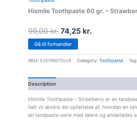
Toothpaste
price
price
Hismile Toothpaste 60 gr. – Strawbe
was:
is:
99,00 kr..
74,25 kr..
99,00
kr.
74,25
kr.
Gå til forhandler
SKU:
526198070cc8
Category:
Toothpaste
Tag
Description
Hismile Toothpaste – Strawberry er en tandp
helt vil ændre din opfattelse af, hvordan en t
en tandpasta-serie med lækre og anderledes 