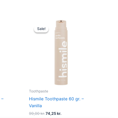
Original
Current
price
price
Sale!
Sale!
was:
is:
99,00 kr..
74,25 kr..
Toothpaste
 –
Hismile Toothpaste 60 gr. –
Vanilla
99,00
kr.
74,25
kr.