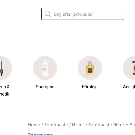
Products
search
eup &
Shampoo
Hårpleje
Ansigt
metik
Home
/
Toothpaste
/ Hismile Toothpaste 60 gr. – S
Original
Current