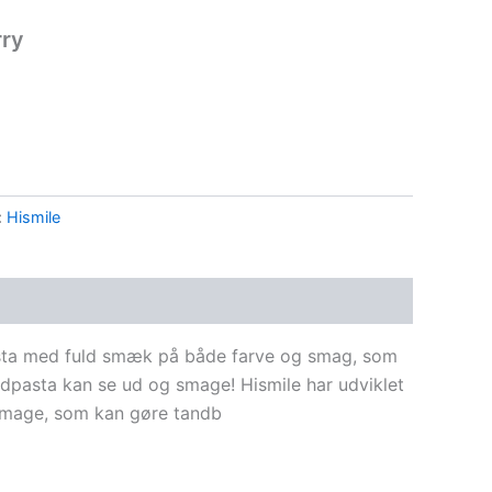
rry
:
Hismile
asta med fuld smæk på både farve og smag, som
andpasta kan se ud og smage! Hismile har udviklet
smage, som kan gøre tandb