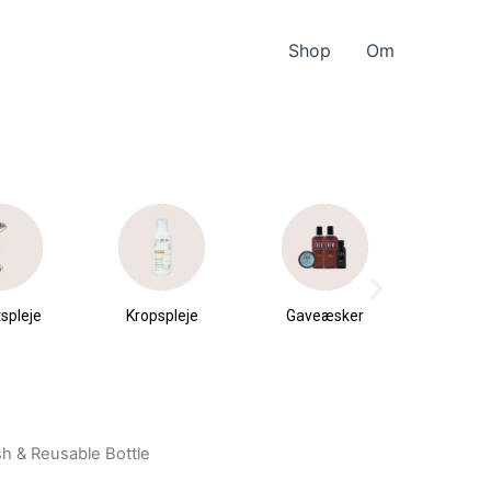
Shop
Om
spleje
Kropspleje
Gaveæsker
Parfu
du
 & Reusable Bottle