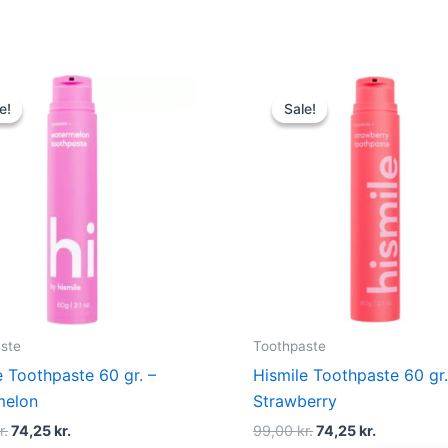
Original
Current
Original
Current
price
price
price
price
e!
e!
Sale!
Sale!
was:
is:
was:
is:
99,00 kr..
74,25 kr..
99,00 kr..
74,25 kr..
ste
Toothpaste
e Toothpaste 60 gr. –
Hismile Toothpaste 60 gr.
melon
Strawberry
r.
74,25
kr.
99,00
kr.
74,25
kr.