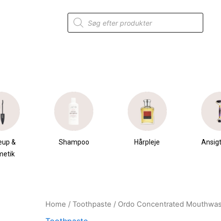
Products
search
eup &
Shampoo
Hårpleje
Ansigt
metik
Home
/
Toothpaste
/ Ordo Concentrated Mouthwash
Original
Current