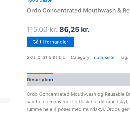
Toothpaste
price
price
Ordo Concentrated Mouthwash & Reu
was:
is:
115,00 kr..
86,25 kr..
115,00
kr.
86,25
kr.
Gå til forhandler
SKU:
0c31f5df135b
Category:
Toothpaste
Tag:
Description
Ordo Concentrated Mouthwash og Reusable Bot
samt en genanvendelig flaske til dit mundskyl
rumme hele 4 poser med mundskyl. Ordos gena