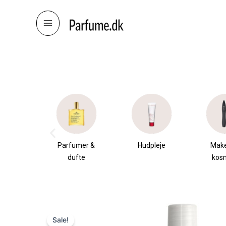
Skip
to
content
æsker
Parfumer &
Hudpleje
Mak
dufte
kos
Sale!