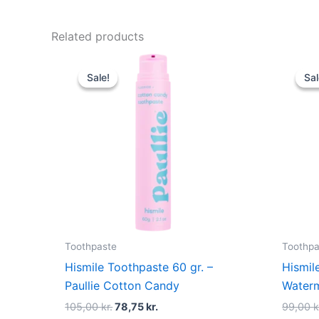
Related products
Original
Current
price
price
Sale!
Sale!
Sal
Sal
was:
is:
105,00 kr..
78,75 kr..
Toothpaste
Toothpa
Hismile Toothpaste 60 gr. –
Hismil
Paullie Cotton Candy
Water
105,00
kr.
78,75
kr.
99,00
k