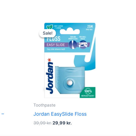
Original
Current
price
price
Sale!
Sale!
was:
is:
39,99 kr..
29,99 kr..
Toothpaste
 –
Jordan EasySlide Floss
39,99
kr.
29,99
kr.