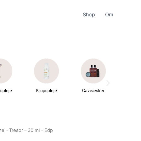
Shop
Om
spleje
Kropspleje
Gaveæsker
Parfu
du
e – Tresor – 30 ml – Edp