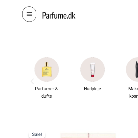
Skip
to
content
æsker
Parfumer &
Hudpleje
Mak
dufte
kos
Sale!