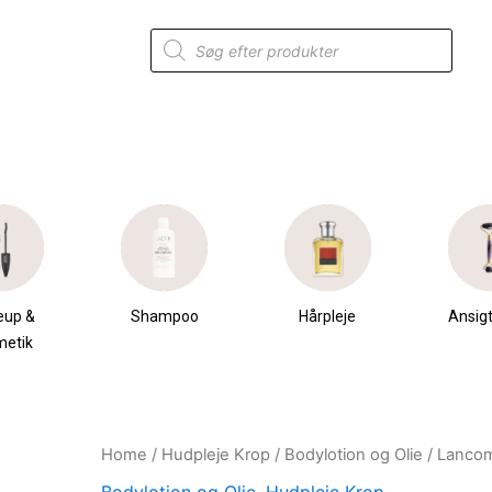
Products
search
eup &
Shampoo
Hårpleje
Ansigt
metik
Home
/
Hudpleje Krop
/
Bodylotion og Olie
/ Lancom
Original
Current