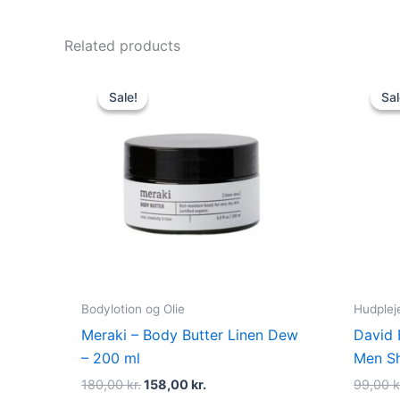
Related products
Original
Current
price
price
Sale!
Sale!
Sal
Sal
was:
is:
180,00 kr..
158,00 kr..
Bodylotion og Olie
Hudplej
Meraki – Body Butter Linen Dew
David 
– 200 ml
Men Sh
180,00
kr.
158,00
kr.
99,00
k