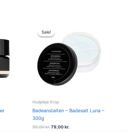
Original
Current
price
price
Sale!
Sale!
was:
is:
.
99,00 kr..
79,00 kr..
Hudpleje Krop
er
Badeanstalten – Badesalt Luna –
300g
99,00
kr.
79,00
kr.