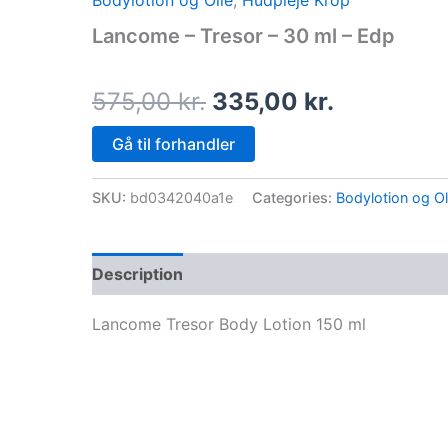
Bodylotion og Olie
,
Hudpleje Krop
price
price
Lancome – Tresor – 30 ml – Edp
was:
is:
575,00 kr..
335,00 kr
575,00
kr.
335,00
kr.
Gå til forhandler
SKU:
bd0342040a1e
Categories:
Bodylotion og Ol
Description
Lancome Tresor Body Lotion 150 ml