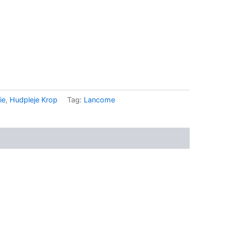
..
ie
,
Hudpleje Krop
Tag:
Lancome