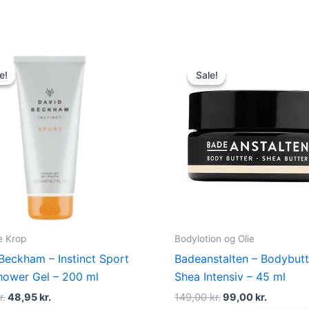
Original
Current
Original
Current
price
price
price
price
e!
e!
Sale!
Sale!
was:
is:
was:
is:
99,00 kr..
48,95 kr..
149,00 kr..
99,00 kr.
e Krop
Bodylotion og Olie
Beckham – Instinct Sport
Badeanstalten – Bodybutt
ower Gel – 200 ml
Shea Intensiv – 45 ml
r.
48,95
kr.
149,00
kr.
99,00
kr.