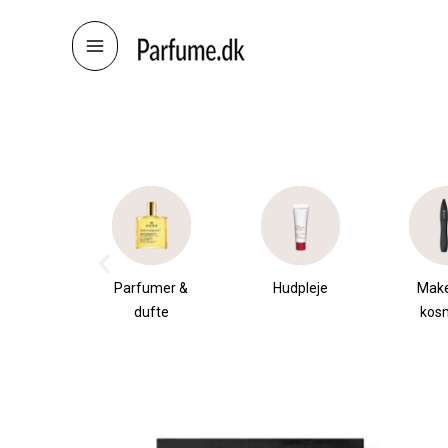
Skip
to
content
æsker
Parfumer &
Hudpleje
Mak
dufte
kos