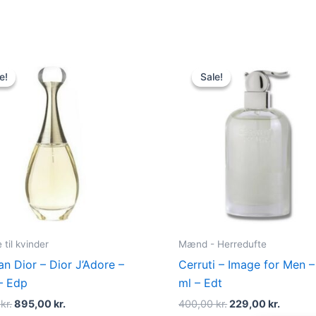
Original
Current
Original
Curren
price
price
price
price
e!
e!
Sale!
Sale!
was:
is:
was:
is:
925,00 kr..
895,00 kr..
400,00 kr..
229,00 
til kvinder
Mænd - Herredufte
an Dior – Dior J’Adore –
Cerruti – Image for Men –
– Edp
ml – Edt
0
kr.
895,00
kr.
400,00
kr.
229,00
kr.