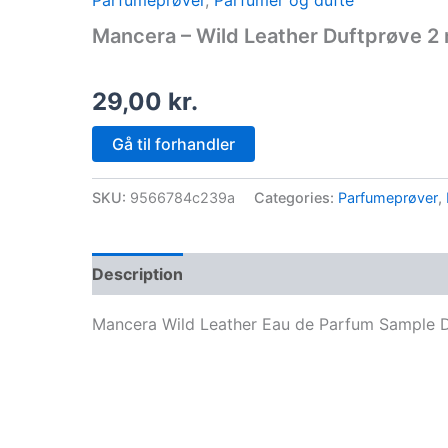
Parfumeprøver
,
Parfumer og dufte
Mancera – Wild Leather Duftprøve 2 
29,00
kr.
Gå til forhandler
SKU:
9566784c239a
Categories:
Parfumeprøver
,
Description
Mancera Wild Leather Eau de Parfum Sample D