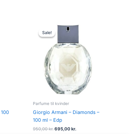
t
Original
Current
price
price
Sale!
Sale!
was:
is:
kr..
950,00 kr..
695,00 kr..
Parfume til kvinder
 100
Giorgio Armani – Diamonds –
100 ml – Edp
950,00
kr.
695,00
kr.