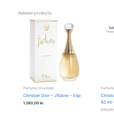
Related products
Sal
Sal
Parfume til kvinder
Parfume 
Christian Dior – J’Adore – Edp
Christi
50 ml 
1.280,00
kr.
925,0