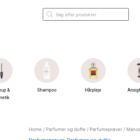
Products
search
eup &
Shampoo
Hårpleje
Ansigt
metik
Home
/
Parfumer og dufte
/
Parfumeprøver
/ Mance