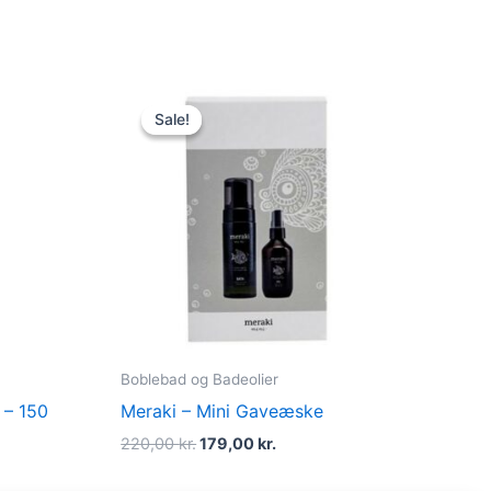
t
Original
Current
price
price
Sale!
Sale!
was:
is:
kr..
220,00 kr..
179,00 kr..
Boblebad og Badeolier
 – 150
Meraki – Mini Gaveæske
220,00
kr.
179,00
kr.