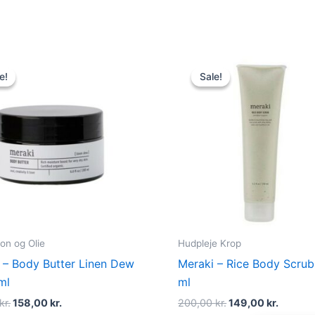
Original
Current
Original
Curren
price
price
price
price
e!
e!
Sale!
Sale!
was:
is:
was:
is:
180,00 kr..
158,00 kr..
200,00 kr..
149,00 
on og Olie
Hudpleje Krop
 – Body Butter Linen Dew
Meraki – Rice Body Scrub
ml
ml
kr.
158,00
kr.
200,00
kr.
149,00
kr.