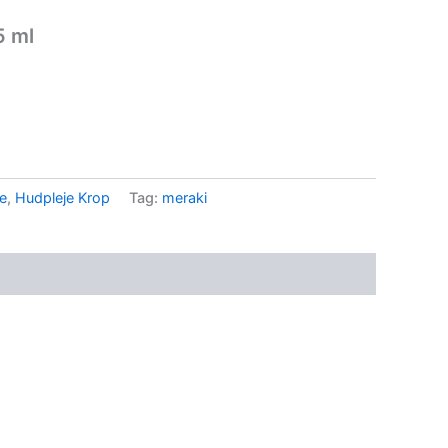
5 ml
.
ie
,
Hudpleje Krop
Tag:
meraki