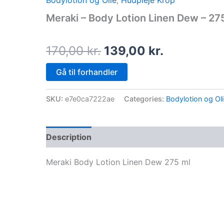
Bodylotion og Olie
,
Hudpleje Krop
price
price
Meraki – Body Lotion Linen Dew – 27
was:
is:
170,00 kr..
139,00 kr.
170,00
kr.
139,00
kr.
Gå til forhandler
SKU:
e7e0ca7222ae
Categories:
Bodylotion og Ol
Description
Meraki Body Lotion Linen Dew 275 ml