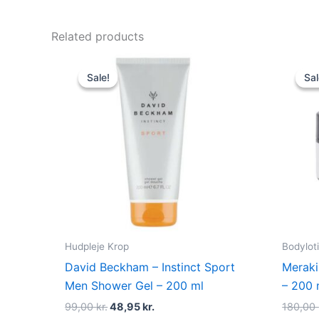
Related products
Original
Current
price
price
Sale!
Sale!
Sal
Sal
was:
is:
99,00 kr..
48,95 kr..
Hudpleje Krop
Bodyloti
David Beckham – Instinct Sport
Meraki
Men Shower Gel – 200 ml
– 200 
99,00
kr.
48,95
kr.
180,00