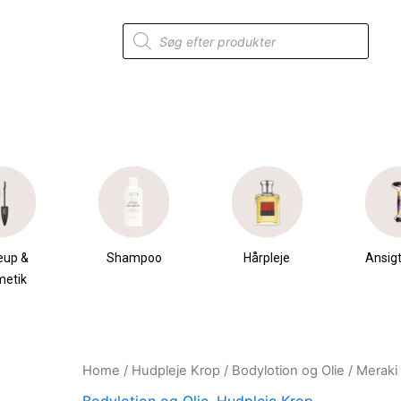
Products
search
eup &
Shampoo
Hårpleje
Ansigt
metik
Home
/
Hudpleje Krop
/
Bodylotion og Olie
/ Meraki
Original
Current