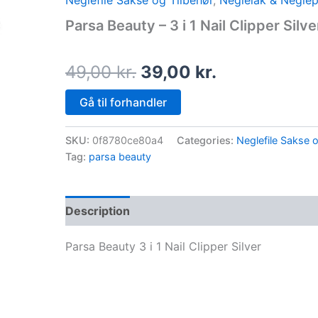
Neglefile Sakse og Tilbehør
,
Neglelak & Neglep
price
price
Parsa Beauty – 3 i 1 Nail Clipper Silve
was:
is:
49,00 kr..
39,00 kr..
49,00
kr.
39,00
kr.
Gå til forhandler
SKU:
0f8780ce80a4
Categories:
Neglefile Sakse 
Tag:
parsa beauty
Description
Parsa Beauty 3 i 1 Nail Clipper Silver