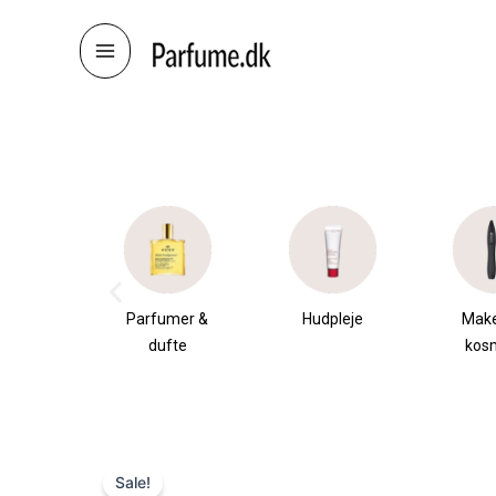
Skip
to
content
æsker
Parfumer &
Hudpleje
Mak
dufte
kos
Sale!