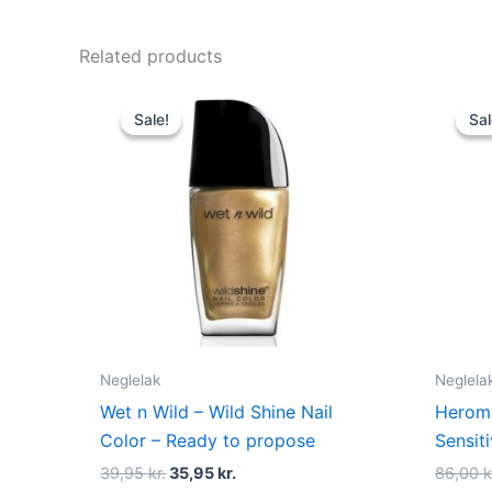
Related products
Original
Current
price
price
Sale!
Sale!
Sal
Sal
was:
is:
39,95 kr..
35,95 kr..
Neglelak
Neglela
Wet n Wild – Wild Shine Nail
Herome
Color – Ready to propose
Sensit
39,95
kr.
35,95
kr.
86,00
k