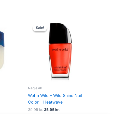
Original
Current
price
price
Sale!
Sale!
was:
is:
39,95 kr..
35,95 kr..
Neglelak
Wet n Wild – Wild Shine Nail
Color – Heatwave
39,95
kr.
35,95
kr.