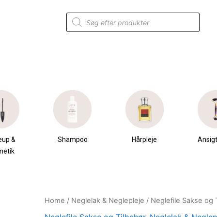
Products
search
eup &
Shampoo
Hårpleje
Ansigt
metik
Home
/
Neglelak & Neglepleje
/
Neglefile Sakse og 
Original
Current