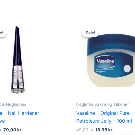
Original
Current
Original
Current
price
price
price
price
e!
e!
Sale!
Sale!
was:
is:
was:
is:
86,00 kr..
79,00 kr..
49,00 kr..
18,95 kr..
k & Neglepleje
Neglefile Sakse og Tilbehør
 – Nail Hardener
Vaseline – Original Pure
ive
Petroleum Jelly – 100 ml
r.
79,00
kr.
49,00
kr.
18,95
kr.