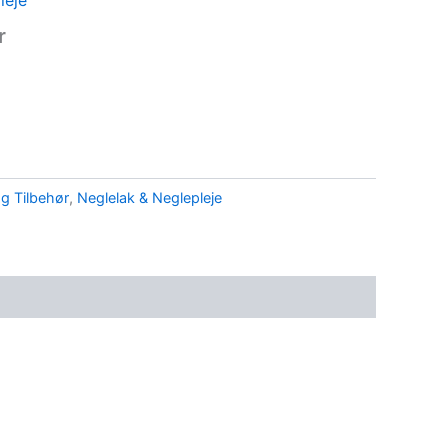
leje
r
og Tilbehør
,
Neglelak & Neglepleje